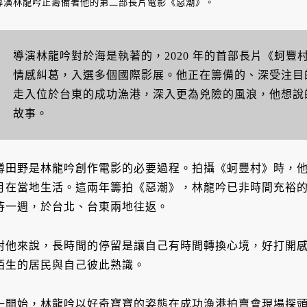
導演林龍吟正籌備著他的第二部長片電影《惡潮》。
導演林龍吟對於海是執著的，2020 年的首部長片《蚵
情感糾葛，入選多個國際影展。他正在籌備的、深受注目
走入位於台東的成功漁港，深入更為兇險的風浪，他想說
故事。
蹲田野是林龍吟創作電影的必要過程。拍攝《蚵豐村》時，
月在當地生活。這兩年籌拍《惡潮》，林龍吟已非時間充裕
待一週，於台北、台東兩地往返。
對他來說，長時間的停留是讓自己有時間轉換心境，好打開
陌生的居民與自己彼此熟識。
一開始，林龍吟以好奇寶寶的姿態在成功漁港拍賣會現場探