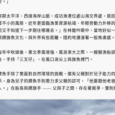
分。」
東鄰太平洋、西接海岸山脈，成功漁港位處山海交界處，居
著不小的風險，近年更面臨漁業資源枯竭、年輕勞動力外移
但又不知道下一步剛往哪邊去。」在林龍吟眼中，當地好似
統鏢旗魚文化，與外界有些距離，隱約地瀰漫著一股焦慮感
每年中秋過後，東北季風增強，風浪漸大之際，一艘艘漁船
台，手持「三叉仔」，在風口浪尖上與旗魚搏鬥。
鏢魚手除了需面對自然環境的挑戰，還有父親對於兒子能力
承，身為兒子的鏢魚手則需力求父親的認可，「他要跟他老
人。」在船長與鏢旗手 —— 父與子之間，存在著競爭，實則