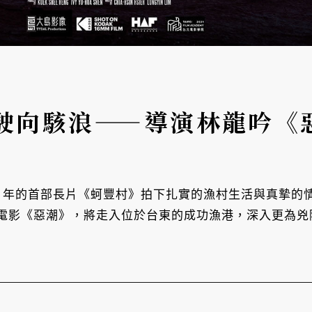
駛向駭浪——導演林龍吟《
0 年的首部長片《蚵豐村》拍下扎實的漁村生活與真摯
電影《惡潮》，將走入位於台東的成功漁港，深入更為兇