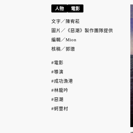
人物
電影
文字／
陳宥菘
圖片／
《惡潮》製作團隊提供
編輯／
Mion
核稿／
郭璈
#電影
#導演
#成功漁港
#林龍吟
#惡潮
#蚵豐村