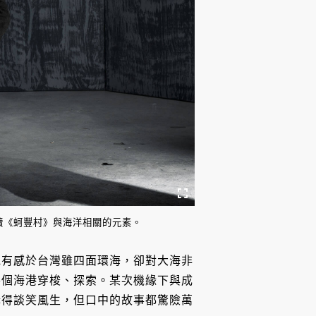
續《蚵豐村》與海洋相關的元素。
他有感於台灣雖四面環海，卻對大海非
各個海港穿梭、探索。某次機緣下與成
講得談笑風生，但口中的故事都驚險萬