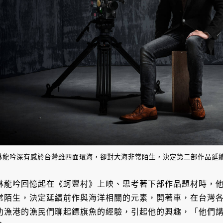
林龍吟深有感於台灣雖四面環海，卻對大海非常陌生，決定第二部作品延
林龍吟回憶起在《蚵豐村》上映、思考著下部作品題材時，
常陌生，決定延續前作與海洋相關的元素，開著車，在台灣
功漁港的漁民們聊起鏢旗魚的經驗，引起他的興趣，「他們