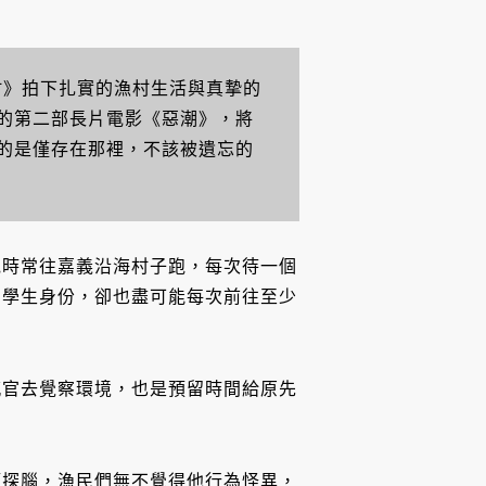
豐村》拍下扎實的漁村生活與真摯的
的第二部長片電影《惡潮》，將
的是僅存在那裡，不該被遺忘的
他時常往嘉義沿海村子跑，每次待一個
的學生身份，卻也盡可能每次前往至少
感官去覺察環境，也是預留時間給原先
頭探腦，漁民們無不覺得他行為怪異，