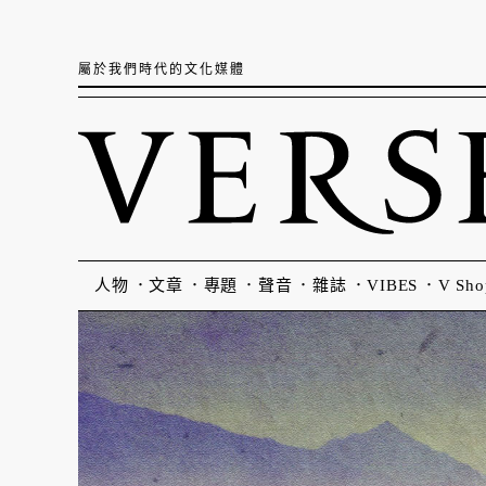
屬於我們時代的文化媒體
人物
文章
專題
聲音
雜誌
VIBES
V Sho