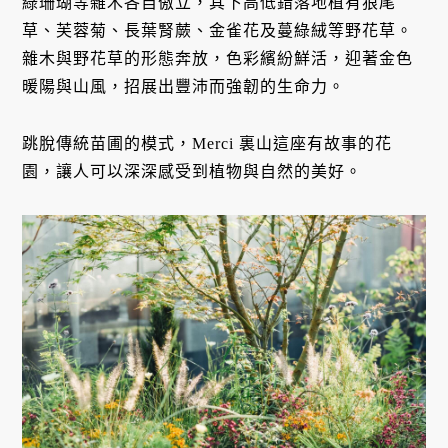
綠珊瑚等雜木各自傲立，其下高低錯落地植有狼尾
草、芙蓉菊、長葉腎蕨、金雀花及蔓綠絨等野花草。
雜木與野花草的形態奔放，色彩繽紛鮮活，迎著金色
暖陽與山風，招展出豐沛而強韌的生命力。
跳脫傳統苗圃的模式，Merci 裏山這座有故事的花
園，讓人可以深深感受到植物與自然的美好。