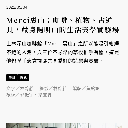
2022/05/04
Merci裏山：咖啡、植物、古道
具，藏身陽明山的生活美學實驗場
士林深山咖啡館「Merci 裏山」之所以能吸引絡繹
不絕的人潮，與三位不尋常的幕後推手有關，這是
他們聯手恣意揮灑共同愛好的遊樂與實驗。
設計
飲食
文字／
林蔚靜
攝影／
林蔚靜
編輯／
黃銘彰
核稿／
郭振宇、梁雯晶