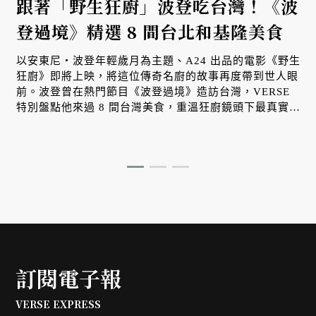
跟著「野生狂廚」波登吃台灣！《波
登過境》精選 8 間台北和基隆美食
以安東尼・波登年輕歲月為主題、A24 出品的電影《野生
狂廚》即將上映，將這位傳奇名廚的故事再度帶到世人眼
前。波登曾在熱門節目《波登過境》造訪台灣，VERSE
特別盤點他來過 8 間台灣美食，重溫狂廚鏡頭下最真實、
道地的台味記憶。
訂閱電子報
VERSE EXPRESS