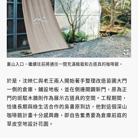
裏山入口，繼續往前將通往一間充滿植栽和古道具的咖啡館。
於是，沈映仁與老王兩人開始著手整理改造苗圃大門
一側的倉庫，鋪設地板，並在側邊開闢新門，原為正
門的斑駁木牆則作為展示古道具的空間。工程期間，
恰逢長期與綠生活合作的吳書原到訪，他對這個深山
咖啡館計畫十分感興趣，即自告奮勇要為倉庫前庭的
草皮空地設計花園。