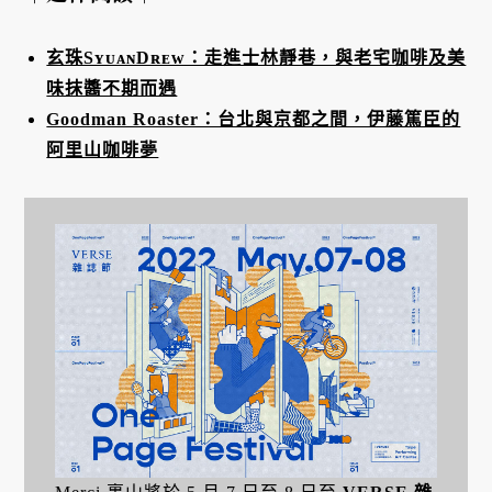
玄珠SʏᴜᴀɴDʀᴇᴡ：走進士林靜巷，與老宅咖啡及美
味抹醬不期而遇
Goodman Roaster：台北與京都之間，伊藤篤臣的
阿里山咖啡夢