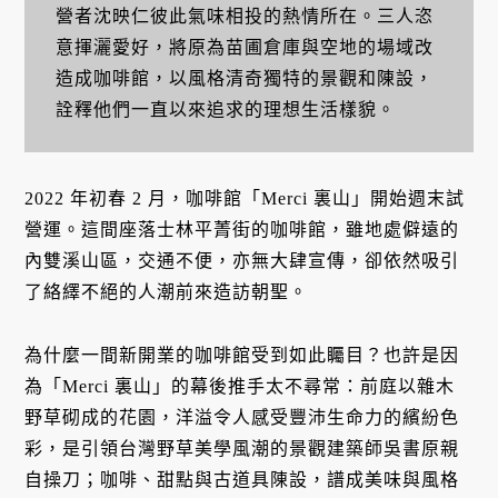
營者沈映仁彼此氣味相投的熱情所在。三人恣
意揮灑愛好，將原為苗圃倉庫與空地的場域改
造成咖啡館，以風格清奇獨特的景觀和陳設，
詮釋他們一直以來追求的理想生活樣貌。
2022 年初春 2 月，咖啡館「Merci 裏山」開始週末試
營運。這間座落士林平菁街的咖啡館，雖地處僻遠的
內雙溪山區，交通不便，亦無大肆宣傳，卻依然吸引
了絡繹不絕的人潮前來造訪朝聖。
為什麼一間新開業的咖啡館受到如此矚目？也許是因
為「Merci 裏山」的幕後推手太不尋常：前庭以雜木
野草砌成的花園，洋溢令人感受豐沛生命力的繽紛色
彩，是引領台灣野草美學風潮的景觀建築師吳書原親
自操刀；咖啡、甜點與古道具陳設，譜成美味與風格