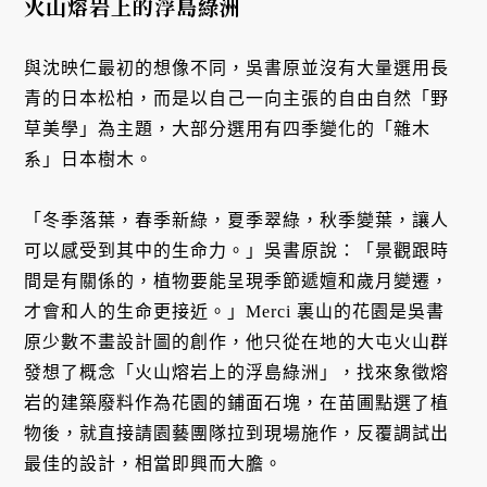
火山熔岩上的浮島綠洲
與沈映仁最初的想像不同，吳書原並沒有大量選用長
青的日本松柏，而是以自己一向主張的自由自然「野
草美學」為主題，大部分選用有四季變化的「雜木
系」日本樹木。
「冬季落葉，春季新綠，夏季翠綠，秋季變葉，讓人
可以感受到其中的生命力。」吳書原說：「景觀跟時
間是有關係的，植物要能呈現季節遞嬗和歲月變遷，
才會和人的生命更接近。」Merci 裏山的花園是吳書
原少數不畫設計圖的創作，他只從在地的大屯火山群
發想了概念「火山熔岩上的浮島綠洲」，找來象徵熔
岩的建築廢料作為花園的鋪面石塊，在苗圃點選了植
物後，就直接請園藝團隊拉到現場施作，反覆調試出
最佳的設計，相當即興而大膽。