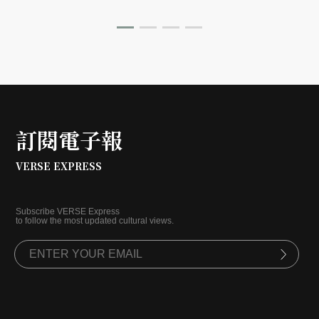
放膽展開全新的藝術探索。2024 年，簡珮如不僅帶來首
度在台灣推出的自製作品《黑蝴蝶》，更正式成立個人表
演藝術品牌「簡珮如表演藝術」，宣告她不再只是舞者，
而是一位跨領域藝術家，在一次次跨界中，讓藝術的邊界
持續擴張，也讓生命的選擇與蛻變在舞動中無限綻放。
訂閱電子報
VERSE EXPRESS
Subscribe VERSE Express
to follow the most updated cultural views.