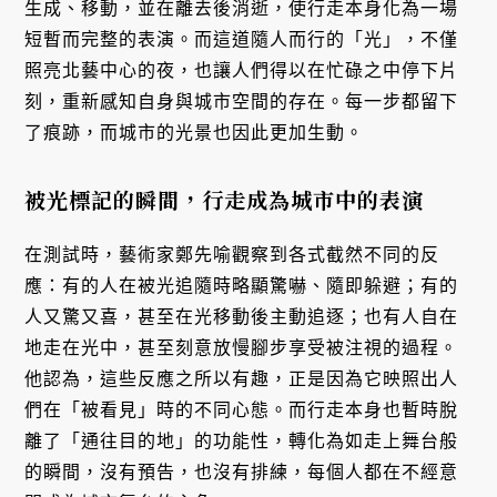
生成、移動，並在離去後消逝，使行走本身化為一場
短暫而完整的表演。而這道隨人而行的「光」，不僅
照亮北藝中心的夜，也讓人們得以在忙碌之中停下片
刻，重新感知自身與城市空間的存在。每一步都留下
了痕跡，而城市的光景也因此更加生動。
被光標記的瞬間，行走成為城市中的表演
在測試時，藝術家鄭先喻觀察到各式截然不同的反
應：有的人在被光追隨時略顯驚嚇、隨即躲避；有的
人又驚又喜，甚至在光移動後主動追逐；也有人自在
地走在光中，甚至刻意放慢腳步享受被注視的過程。
他認為，這些反應之所以有趣，正是因為它映照出人
們在「被看見」時的不同心態。而行走本身也暫時脫
離了「通往目的地」的功能性，轉化為如走上舞台般
的瞬間，沒有預告，也沒有排練，每個人都在不經意