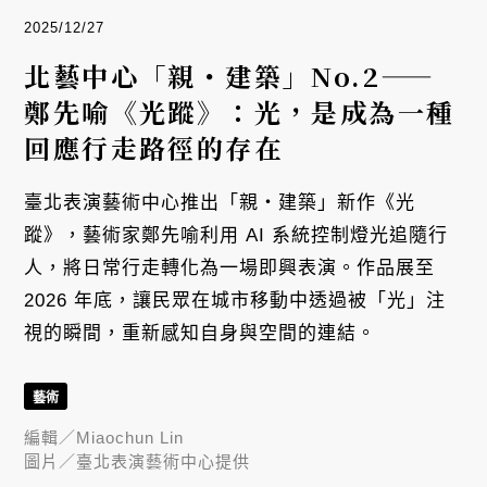
2025/12/27
北藝中心「親・建築」No.2——
鄭先喻《光蹤》：光，是成為一種
回應行走路徑的存在
臺北表演藝術中心推出「親・建築」新作《光
蹤》，藝術家鄭先喻利用 AI 系統控制燈光追隨行
人，將日常行走轉化為一場即興表演。作品展至
2026 年底，讓民眾在城市移動中透過被「光」注
視的瞬間，重新感知自身與空間的連結。
藝術
編輯／
Miaochun Lin
圖片／
臺北表演藝術中心提供