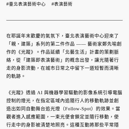
#臺北表演藝術中心
#表演藝術
在耶誕年末歡慶的氣氛下，臺北表演藝術中心迎來了
「親・建築」系列的第二件作品 —— 藝術家鄭先喻創
作的《光蹤》。作品延續「北藝生活」計畫的策劃脈
絡，從「建築即表演藝術」的概念出發，讓光隨著行
走的身影流動，在城市日常之中留下一道短暫而清晰
的軌跡。
《光蹤》透過 AI 與機器學習驅動的影像系統引導電腦
控制的燈光，在指定區域內追隨行人的移動軌跡並創
造出如同自動舞台追光燈（Follow-Spot）的效果。當
觀者進入感應範圍，一束光便會鎖定並隨行移動，使
行走中的身影被清楚地照亮。這種互動將那些平常隱