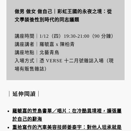
做男 做女 做自己｜彩虹王國的永夜之境：從
文學談後性別時代的同志議題
講座時間｜1/12（四）19:30-21:00（90 分鐘）
講座講者｜羅毓嘉 x 陳柏青
講座地點｜北藝青鳥
入場方式｜憑 VERSE 十二月號雜誌入場（現
場有販售雜誌）
｜延伸閱讀｜
羅毓嘉的荒島書單／唱片：在冷酷異境裡，擴張屬
於自己的辭海
重拾寫作的汽車美容技師姜泰宇：對他人坦承就是