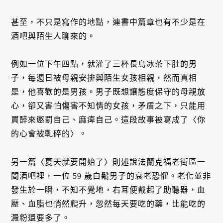
甚至，不只是寫作的地點，連書中篇章也有不少是在
酒吧與陌生人聊來的。
例如一位下午四點，就灌了三杯長島冰茶下肚的男
子，每週日被母親安排與陌生女孩相親，然而真相
是，他喜歡的是男孩。男子既想讓態度保守的母親放
心，卻又害怕傷害不知情的女孩，矛盾之下，只能用
買醉來懲罰自己、麻痺自己。這段故事被寫成了〈你
的心會被軋碎的〉。
另一篇〈夏天就要開始了〉則述說法蘭克福老街區一
間酒吧裡，一位 59 歲白鬍男子的衰老恐懼。老化並非
發生於一瞬，不知不覺地，右耳便戴起了助聽器，血
壓、血脂也悄然爬升，忽然每天要吃的藥，比能吃的
澱粉還要多了。