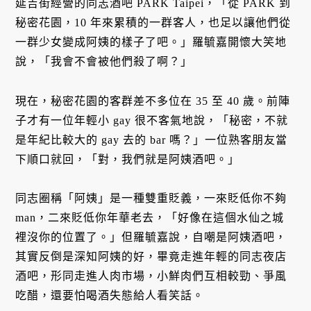
延吉街經營的同志酒吧 PARK Taipei，「從 PARK 到
秘密花園，10 年來累積的一群客人，也足以讓他們從
一群少女變成阿姨的樣子了吧。」羅毓嘉開懷大笑地
說，「我會不會被他們殺了啊？」
現在，秘密花園的客群差不多位在 35 至 40 歲。前陣
子才有一位年輕小 gay 很不客氣地說，「秘密，不就
是年紀比較大的 gay 去的 bar 嗎？」一位熟客朋友當
下順口就回，「對，我們就是阿姨酒吧。」
同志圈稱「阿姨」是一種雙重貶義，一來貶低你不夠
man，二來貶低你年華老去，「好像在這個水仙之城
裡沒你的位置了。」但羅毓嘉說，自嘲是阿姨酒吧，
其實反倒是深知阿姨的好，畢竟走進年輕的同志夜店
酒吧，形同走進人肉市場，小鮮肉們互相較勁、爭風
吃醋，還要怕喝酒失態給人看笑話。