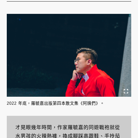
2022 年底，羅毓嘉出版第四本散文集《阿姨們》。
才晃眼幾年時間，作家羅毓嘉的同遊戰袍就從
水男孩的火辣熱褲，換成腳踩高跟鞋、手拎茄