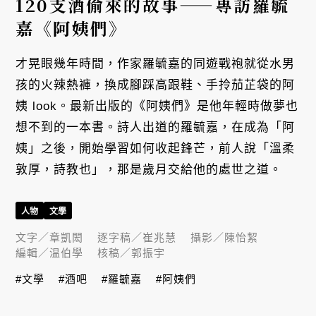
120支酒偷來的故事——專訪羅毓
嘉《阿姨們》
才晃眼幾年時間，作家羅毓嘉的同遊戰袍就從水男
孩的火辣熱褲，換成腳踩高跟鞋、手拎茄芷袋的阿
姨 look。最新出版的《阿姨們》是他年輕時做夢也
想不到的一本書。詩人出道的羅毓嘉，在成為「阿
姨」之後，開始學習如何收起鋒芒，前人說「溫柔
敦厚，詩教也」，那是歲月交給他的處世之道。
人物
文學
文字／
章凱閎
逐字稿／
崔兆慧
攝影／
陳怡絜
編輯／
温伯學
核稿／
郭振宇
#文學
#酒吧
#羅毓嘉
#阿姨們