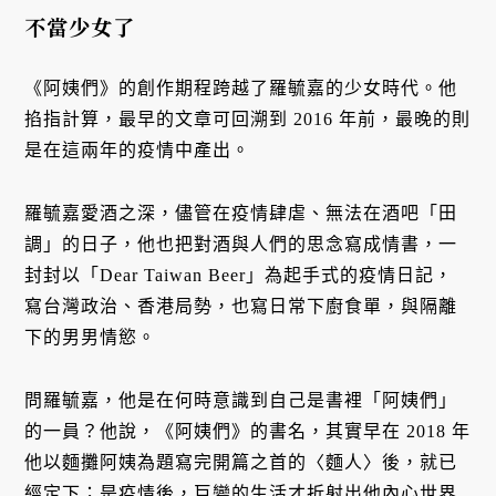
不當少女了
《阿姨們》的創作期程跨越了羅毓嘉的少女時代。他
掐指計算，最早的文章可回溯到 2016 年前，最晚的則
是在這兩年的疫情中產出。
羅毓嘉愛酒之深，儘管在疫情肆虐、無法在酒吧「田
調」的日子，他也把對酒與人們的思念寫成情書，一
封封以「Dear Taiwan Beer」為起手式的疫情日記，
寫台灣政治、香港局勢，也寫日常下廚食單，與隔離
下的男男情慾。
問羅毓嘉，他是在何時意識到自己是書裡「阿姨們」
的一員？他說，《阿姨們》的書名，其實早在 2018 年
他以麵攤阿姨為題寫完開篇之首的〈麵人〉後，就已
經定下；是疫情後，巨變的生活才折射出他內心世界