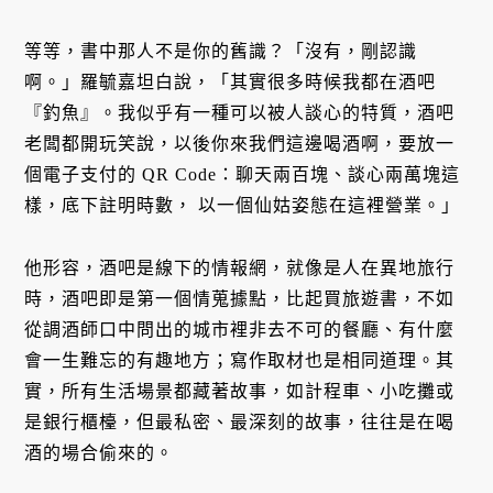
等等，書中那人不是你的舊識？「沒有，剛認識
啊。」羅毓嘉坦白說，「其實很多時候我都在酒吧
『釣魚』。我似乎有一種可以被人談心的特質，酒吧
老闆都開玩笑說，以後你來我們這邊喝酒啊，要放一
個電子支付的 QR Code：聊天兩百塊、談心兩萬塊這
樣，底下註明時數， 以一個仙姑姿態在這裡營業。」
他形容，酒吧是線下的情報網，就像是人在異地旅行
時，酒吧即是第一個情蒐據點，比起買旅遊書，不如
從調酒師口中問出的城市裡非去不可的餐廳、有什麼
會一生難忘的有趣地方；寫作取材也是相同道理。其
實，所有生活場景都藏著故事，如計程車、小吃攤或
是銀行櫃檯，但最私密、最深刻的故事，往往是在喝
酒的場合偷來的。