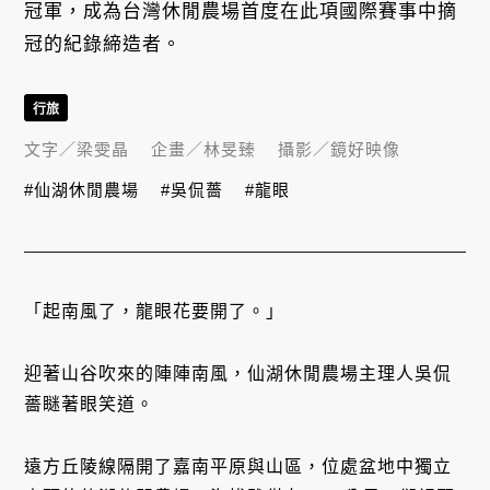
冠軍，成為台灣休閒農場首度在此項國際賽事中摘
冠的紀錄締造者。
行旅
文字／
梁雯晶
企畫／
林旻臻
攝影／
鏡好映像
#仙湖休閒農場
#吳侃薔
#龍眼
「起南風了，龍眼花要開了。」
迎著山谷吹來的陣陣南風，仙湖休閒農場主理人吳侃
薔瞇著眼笑道。
遠方丘陵線隔開了嘉南平原與山區，位處盆地中獨立