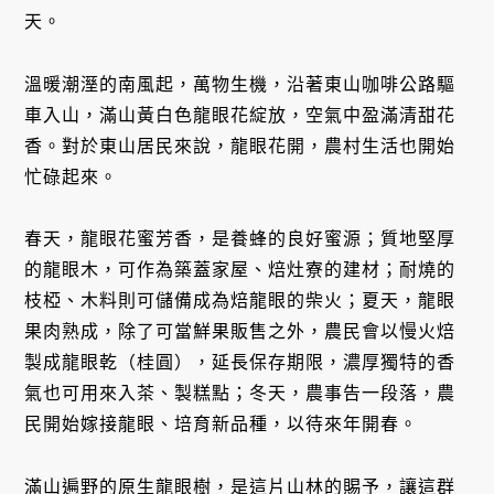
天。
溫暖潮溼的南風起，萬物生機，沿著東山咖啡公路驅
車入山，滿山黃白色龍眼花綻放，空氣中盈滿清甜花
香。對於東山居民來說，龍眼花開，農村生活也開始
忙碌起來。
春天，龍眼花蜜芳香，是養蜂的良好蜜源；質地堅厚
的龍眼木，可作為築蓋家屋、焙灶寮的建材；耐燒的
枝椏、木料則可儲備成為焙龍眼的柴火；夏天，龍眼
果肉熟成，除了可當鮮果販售之外，農民會以慢火焙
製成龍眼乾（桂圓），延長保存期限，濃厚獨特的香
氣也可用來入茶、製糕點；冬天，農事告一段落，農
民開始嫁接龍眼、培育新品種，以待來年開春。
滿山遍野的原生龍眼樹，是這片山林的賜予，讓這群