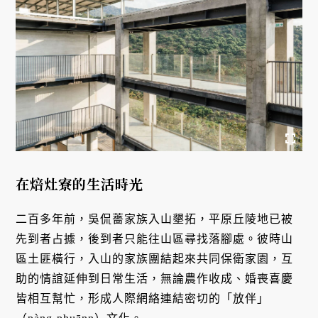
在焙灶寮的生活時光
二百多年前，吳侃薔家族入山墾拓，平原丘陵地已被
先到者占據，後到者只能往山區尋找落腳處。彼時山
區土匪橫行，入山的家族團結起來共同保衛家園，互
助的情誼延伸到日常生活，無論農作收成、婚喪喜慶
皆相互幫忙，形成人際網絡連結密切的「放伴」