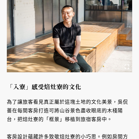
「入寮」感受焙灶寮的文化
為了讓旅客看見真正屬於這塊土地的文化美景，吳侃
薔在每間客房打造可將山谷景色盡收眼底的木棧陽
台，把焙灶寮的「框景」移植到旅宿客房中。
客房設計蘊藏許多致敬焙灶寮的小巧思。例如房間方