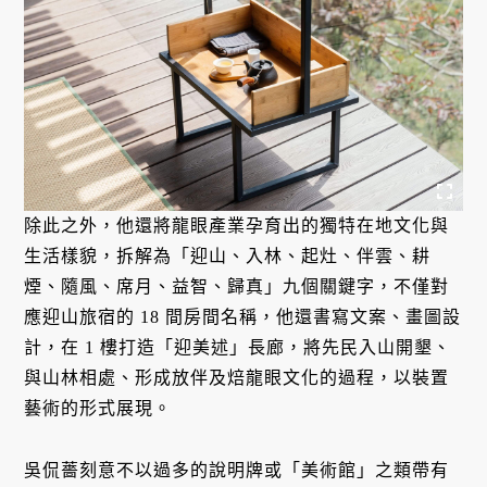
除此之外，他還將龍眼產業孕育出的獨特在地文化與
生活樣貌，拆解為「迎山、入林、起灶、伴雲、耕
煙、隨風、席月、益智、歸真」九個關鍵字，不僅對
應迎山旅宿的 18 間房間名稱，他還書寫文案、畫圖設
計，在 1 樓打造「迎美述」長廊，將先民入山開墾、
與山林相處、形成放伴及焙龍眼文化的過程，以裝置
藝術的形式展現。
吳侃薔刻意不以過多的說明牌或「美術館」之類帶有