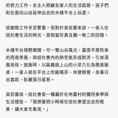
的勞力工作，女主人照顧全家人的生活起居，孩子們
則在面向山谷延伸出去的木棧平台上玩耍。
焙龍眼工作辛苦繁重，但對於吳侃薔來說，一家人在
焙灶寮生活的時光，是相當珍貴且獨一無二的回憶。
木棧平台視野遼闊，可一覽山谷風光，嘉南平原吹來
的西南季風，與焙灶寮內的熱空氣形成對流，引來清
風徐徐。放飯時，以扁擔挑上山的小茶几化為簡易飯
桌，一家人就在平台上吃飯喝茶、休憩睡覺，坐看日
出雲起，臥觀落日星辰。
吳侃薔說，焙灶寮是一種屬於在地農村的獨特美學與
生活樣態，「我想要把小時候在焙灶寮望出去的框
景，讓大家也看見。」