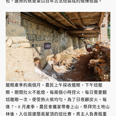
包，選用的就是東山百年古法焙製成的煙燻桂圓。
龍眼產季約兩個月，農民上午採收龍眼，下午焙龍
眼。期間灶火不能熄，每兩個小時控火，每日需要翻
焙龍眼一次，使受熱火侯均勻。為了日夜顧炭火，每
逢 7、8 月產季，農民會攜家帶眷上山，祭拜完土地山
林後，入住搭建簡易屋頂的焙灶寮。男主人負責粗重