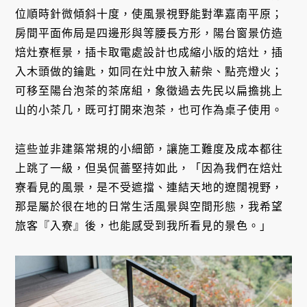
位順時針微傾斜十度，使風景視野能對準嘉南平原；
房間平面佈局是四邊形與等腰長方形，陽台窗景仿造
焙灶寮框景，插卡取電處設計也成縮小版的焙灶，插
入木頭做的鑰匙，如同在灶中放入薪柴、點亮燈火；
可移至陽台泡茶的茶席組，象徵過去先民以扁擔挑上
山的小茶几，既可打開來泡茶，也可作為桌子使用。
這些並非建築常規的小細節，讓施工難度及成本都往
上跳了一級，但吳侃薔堅持如此，「因為我們在焙灶
寮看見的風景，是不受遮擋、連結天地的遼闊視野，
那是屬於很在地的日常生活風景與空間形態，我希望
旅客『入寮』後，也能感受到我所看見的景色。」