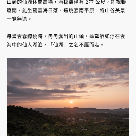
山頭的仙湖休閒農場，海拔雖僅有 277 公尺，卻視野
遼闊，能坐觀雲海日落、遠眺嘉南平原，將山谷美景
一覽無遺。
每當雲霧繚繞時，冉冉露出的山頭，遠望猶如浮在雲
海中的仙人湖泊，「仙湖」之名不脛而走。