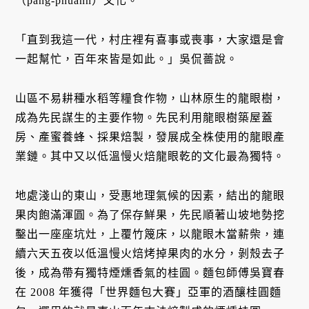
（pàng-phuānn）文化。
「直到我這一代，村庄裡有喜事或喪事，大家還是會
一起幫忙，百年來皆是如此。」吳侃薔說。
山區不易耕種水稻等糧食作物，山林原生的龍眼樹，
成為先民謀生的主要作物。先民利用龍眼樹築屋蓋
房、產蜜養蜂、採果焙製，發展成全株使用的龍眼產
業鏈。其中又以低溫慢火焙龍眼乾的文化最為獨特。
地處淺山的東山，受惠地理氣候的因素，結出的龍眼
果肉飽滿渾圓。為了保存鮮果，先民順著山坡地勢挖
鑿出一座座坑灶，上覆竹篾床，以龍眼木當薪柴，連
續六天五夜以低溫慢火焙烤掉果肉的水分，剝殼去子
後，成為帶有獨特煙燻香氣的桂圓。麵包師傅吳寶春
在 2008 年獲得「世界麵包大賽」亞軍的酒釀桂圓麵