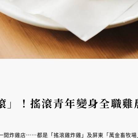
滾」！搖滾青年變身全職雞
一間炸雞店⋯⋯都是「搖滾雞炸雞」及屏東「萬金畜牧場