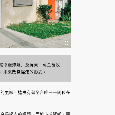
搖滾雞炸雞」及屏東「萬金畜牧
，用來改寫搖滾的形式。
屎的氣味，這裡有著全台唯一一間位在
衝突是過去的課題，而城市或返鄉、開