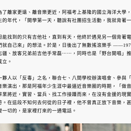
為了離家更遠、離音樂更近，阿福考上基隆的國立海洋大學，
生的年代，「開學第一天，聽說有社團招生活動，我就背著
但能找到的只有吉他社，直到有天，他終於遇見另一個背著
們就自己來」的想法。於是，日後出了無數搖滾樂手 ——1976 前 b
志疆、放客兄弟前吉他手常磊⋯⋯，同時也是「野台開唱」
成立。
一夥人以「反毒」之名，聯合七、八間學校辦演唱會、參與
音樂演出，那是阿福年少生涯中最逼近音樂圈的時期，「做
畢業將近，實習、當兵、找工作接踵而來，在沒有金援的現
符。在這段不知何去何從的日子裡，他不曾真正放下音樂，
變一切的，是家裡打來的一通電話。