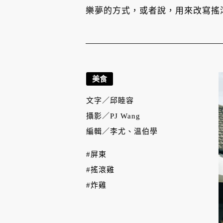
樂夢的方式，或者說，用來改寫搖
美食
文字／
邱睦容
攝影／
PJ Wang
編輯／
李尤、温伯學
#屏東
#搖滾雞
#炸雞