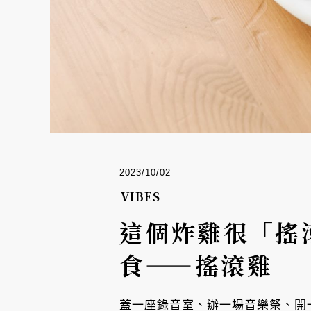
2023/10/02
VIBES
這個炸雞很「搖
食——搖滾雞
蓋一座錄音室、辦一場音樂祭、開