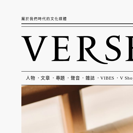
屬於我們時代的文化媒體
人物
文章
專題
聲音
雜誌
VIBES
V Sho