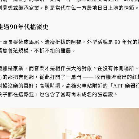
創夢想或繼承家業，則是當代在每一方農地日日上演的情節
走過90年代搖滾史
一頭長髮紮成馬尾、清瘦挺拔的阿福，外型活脫是 90 年代的
萬隻養殖規模、不折不扣的雞農。
養雞是家業，而音樂才是相伴長大的對象。在沒有休閒場所
哥的那把吉他起，從此打開了一扇門 —— 收音機流瀉出的
對搖滾樂的喜好；高職時期，高雄火車站附近的「ATT 樂器
孩子都在這廝混，也包含了當時尚未成名的張震嶽。