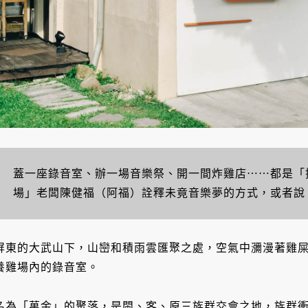
蓋一座錄音室、辦一場音樂祭、開一間炸雞店⋯⋯都是「
場」老闆陳健福（阿福）詮釋未竟音樂夢的方式，或者說
屏東的大武山下，山巒和積雨雲匯聚之處，空氣中瀰漫著雞
養雞場內的錄音室。
名為「萬金」的聚落，是閩、客、原三族群交會之地，族群