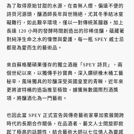
為了取得原始甘甜的水源，在杳無人煙、偏遠不便的
詩貝河源頭，釀酒師長年與世隔絕，尤其冬季結冰窒
礙難行，如此艱辛環境，僅以一對傳統蒸餾器，加上
長達 120 小時的發酵時間創造出的珍稀佳釀，蘊藏著
對純淨生命之水的憧憬與愛護，每一瓶 SPEY 威士忌
都是為愛而生的藝術品。
來自蘇格蘭碩果僅存的獨立酒廠「SPEY 詩貝」，兩
個世紀以來，以獨傳手抄寶典，深入鑽研橡木桶工藝
秘辛，風味獨具的珍釀深受英國皇室的青睞，近年來
更將波特桶的造詣推至極致，擄獲無數國際烈酒獎
項，將釀酒化為一門藝術。
也因此當 SPEY 正式宣告與傳奇藝術家畢加索展開跨
時代的長期合作關係，在品酒者、藝文人士間旋即掀
起了極高的話題性，結合藝術大師以七位情人為靈感