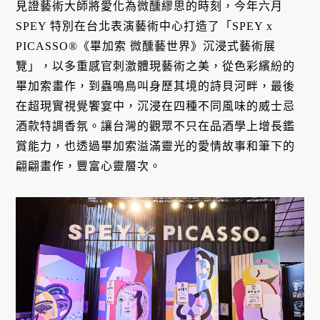
見證藝術大師將愛化為微醺繆思的時刻，今年六月
SPEY 特別在台北表演藝術中心打造了「SPEY x
PICASSO®《畢加索 微醺藝世界》沉浸式藝術展
覽」，以多重感官刺激體現藝術之美，從色彩繽紛的
畢加索畫作，到蟲鳴鳥叫身歷其境的詩貝河畔，最後
在超現實視覺饗宴中，沉浸在四種不同風味的威士忌
酒款特調香氛。讓台灣的觀眾不只在品酒學上增長鑑
賞能力，也透過畢加索溢滿靈光的愛情故事和筆下的
翩翩畫作，豐富心靈層次。