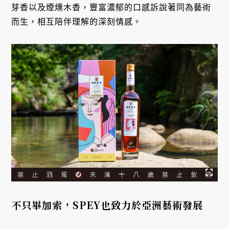
芽香以及煙燻木香，豐富濃郁的口感訴說著同為藝術
而生，相互陪伴理解的深刻情感。
不只畢加索，SPEY也致力於亞洲藝術發展