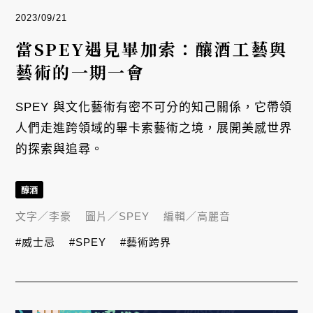
2023/09/21
當SPEY遇見畢加索：釀酒工藝與
藝術的一期一會
SPEY 與文化藝術有密不可分的知己關係，它帶領
人們走進跨領域的畢卡索藝術之境，展開美感世界
的探索與追尋。
醇酒
文字／
李豪
圖片／
SPEY
編輯／
高麗音
#威士忌
#SPEY
#藝術跨界