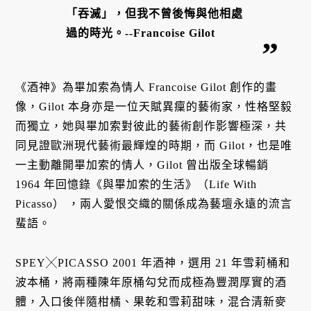
「吞滅」，但我不曾後悔與他相處
過的時光。--Francoise Gilot
《酒神》為畢加索為情人 Francoise Gilot 創作的畫
像，Gilot 本身亦是一位天賦異癛的藝術家，性格堅毅
而獨立，她與畢加索對彼此的藝術創作影響極深，共
同見證歐洲現代藝術最輝煌的時期，而 Gilot，也是唯
一主動離開畢加索的情人，
Gilot 曾出版全球暢銷
1964 年回憶錄《與畢加索的生活》（Life With
Picasso） ，
兩人愛恨交織的關係成為藝壇永遠的流言
蜚語。
SPEY╳PICASSO 2001 年酒神，選用 21 年雪莉桶和
波本桶，將兩種陳年原桶勾兌而成極為豐潤厚實的酒
體，入口後伴隨柑橘、果乾和雪莉甜味，混合清新麥