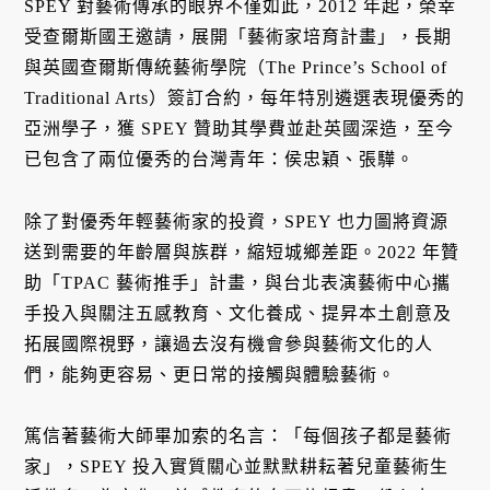
SPEY 對藝術傳承的眼界不僅如此，2012 年起，榮幸
受查爾斯國王邀請，展開「藝術家培育計畫」，長期
與英國查爾斯傳統藝術學院（The Prince’s School of
Traditional Arts）簽訂合約，每年特別遴選表現優秀的
亞洲學子，獲 SPEY 贊助其學費並赴英國深造，至今
已包含了兩位優秀的台灣青年：侯忠穎、張驊。
除了對優秀年輕藝術家的投資，SPEY 也力圖將資源
送到需要的年齡層與族群，縮短城鄉差距。2022 年贊
助「TPAC 藝術推手」計畫，與台北表演藝術中心攜
手投入與關注五感教育、文化養成、提昇本土創意及
拓展國際視野，讓過去沒有機會參與藝術文化的人
們，能夠更容易、更日常的接觸與體驗藝術。
篤信著藝術大師畢加索的名言：「每個孩子都是藝術
家」，SPEY 投入實質關心並默默耕耘著兒童藝術生