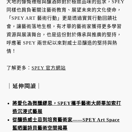
大地的慷慨禮贈與釀酒師對於極致品味的追求，SPEY
同樣也肩負著關注藝術教育、展望未來的文化使命，
「SPEY ART 藝術行動」更是透過實質行動回饋社
會，讓藝術落地生根，有才華的藝術家獲得更多學習
資源與展演舞台，也是這份對於傳承與推廣的堅持，
呼應著 SPEY 兩世紀以來對威士忌釀造的堅持與熱
情！
了解更多：
SPEY 官方網站
｜延伸閱讀｜
將愛化為微醺繆思，SPEY攜手藝術大師畢加索打
造沉浸式藝展
從釀造威士忌到培育藝術家——SPEY Art Space
藍晒圖詩貝藝術空間揭幕