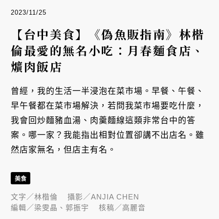
2023/11/25
【台中美食】《偽魚販指南》林楷
倫最愛的無名小吃：月春麵食店、
爌肉飯店
曾經，我的生活一半浸泡在菜市場。早餐、午餐、
早午餐都在菜市場解決，若問我菜市場要吃什麼，
我會回炒麵豬血湯、肉羹麵線這類非常台中的答
案。哪一家？我能指出相對位置卻講不出店名。雖
然店家無名，但店主有名。
美食
文字／
林楷倫
攝影／
ANJIA CHEN
編輯／
梁雯晶、郭振宇
核稿／
高麗音