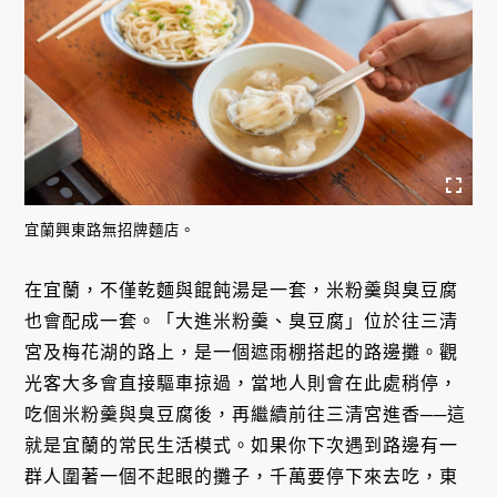
宜蘭興東路無招牌麵店。
在宜蘭，不僅乾麵與餛飩湯是一套，米粉羹與臭豆腐
也會配成一套。「大進米粉羹、臭豆腐」位於往三清
宮及梅花湖的路上，是一個遮雨棚搭起的路邊攤。觀
光客大多會直接驅車掠過，當地人則會在此處稍停，
吃個米粉羹與臭豆腐後，再繼續前往三清宮進香──這
就是宜蘭的常民生活模式。如果你下次遇到路邊有一
群人圍著一個不起眼的攤子，千萬要停下來去吃，東