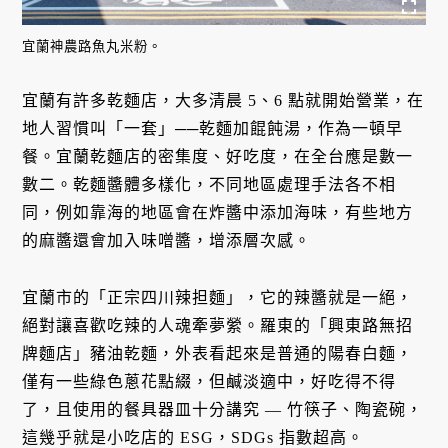
宜蘭神農路魚丸米粉。
宜蘭有許多乾麵店，大多清晨 5、6 點就開始營業，在
地人習慣叫「一套」──乾麵加餛飩湯，作為一頓早
餐。宜蘭乾麵店的密集度、好吃度，在全台應是數一
數二。乾麵醬體多樣化，不同地區處理手法各不相
同，例如靠海的地區會在炸醬中添加海味，有些地方
的麻醬還會加入味噌醬，增添層次感。
宜蘭市的「正宗四川辣担麵」，它的辣醬就是一絕，
絕對讓喜歡吃辣的人魂牽夢縈。羅東的「興東路無招
牌麵店」豬油乾麵，外表看起來是普通的陽春白麵，
僅有一些綠色蔥花點綴，但鹹淡適中，好吃得不得
了，且使用的餐具器皿十分講究 — 竹筷子、陶瓷碗，
這幾乎就是小吃店的 ESG，SDGs 指數超高。