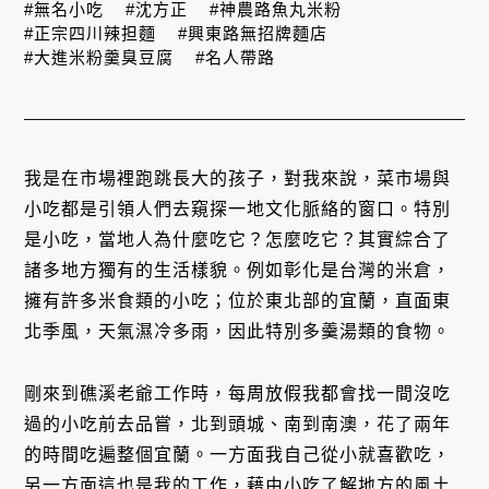
#無名小吃
#沈方正
#神農路魚丸米粉
#正宗四川辣担麵
#興東路無招牌麵店
#大進米粉羹臭豆腐
#名人帶路
我是在市場裡跑跳長大的孩子，對我來說，菜市場與
小吃都是引領人們去窺探一地文化脈絡的窗口。特別
是小吃，當地人為什麼吃它？怎麼吃它？其實綜合了
諸多地方獨有的生活樣貌。例如彰化是台灣的米倉，
擁有許多米食類的小吃；位於東北部的宜蘭，直面東
北季風，天氣濕冷多雨，因此特別多羹湯類的食物。
剛來到礁溪老爺工作時，每周放假我都會找一間沒吃
過的小吃前去品嘗，北到頭城、南到南澳，花了兩年
的時間吃遍整個宜蘭。一方面我自己從小就喜歡吃，
另一方面這也是我的工作，藉由小吃了解地方的風土