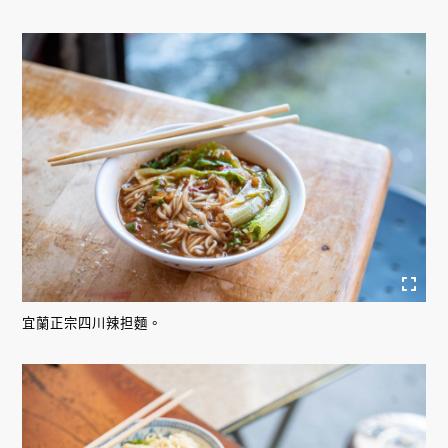
宜蘭正宗四川辣担麵。