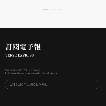
度找來「本事設計」操刀，將日式職人麵包工藝、台灣風
土食材與這座山林老屋揉合出全新的生活空間。
訂閱電子報
VERSE EXPRESS
Subscribe VERSE Express
to follow the most updated cultural views.