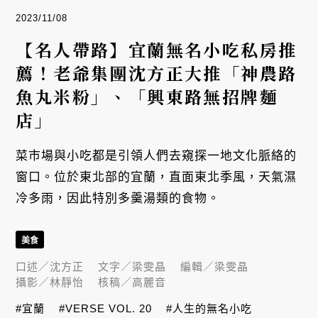
2023/11/08
【名人帶路】宜蘭無名小吃私房推
薦！老爺集團沈方正大推「神農路
魚丸米粉」、「興東路無招牌麵
店」
菜市場與小吃都是引領人們去窺探一地文化脈絡的
窗口。位於東北部的宜蘭，直面東北季風，天氣濕
冷多雨，因此特別多羹湯類的食物。
美食
口述／
沈方正
文字／
梁雯晶
編輯／
梁雯晶
攝影／
林靜怡
核稿／
高麗音
#宜蘭
#VERSE VOL. 20
#人生的無名小吃