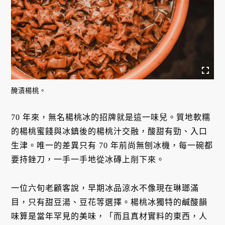
醃漬楊桃。
70 年來，無名楊桃冰的招牌就是這一味兒。質地軟糯
的楊桃蜜餞與冰鎮後的楊桃汁交融，酸甜有勁、入口
生津。唯一的差異只有 70 年前尚無刨冰機，每一碗都
要持銼刀，一手一手地從冰磚上削下來。
一位六旬老顧客說，早期冰品涼水不像現在琳瑯滿
目，只有甜豆湯、豆花等選擇。楊桃冰獨特的鹹酸韻
味算是當年罕見的美味，「而且真材實料的東西，人