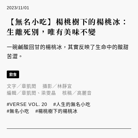
2023/11/01
【無名小吃】楊桃樹下的楊桃冰：
生離死別，唯有美味不變
一碗鹹酸回甘的楊桃冰，其實反映了生命中的酸甜
苦澀。
飲食
文字／
章凱閎
攝影／
林靜宜
編輯／
章凱閎、梁雯晶
核稿／
高麗音
#VERSE VOL. 20
#人生的無名小吃
#無名小吃
#楊桃樹下的楊桃冰