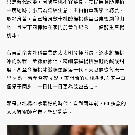
只是時代改變，因酸楊桃不宜鮮食，農民無意願種植
一度絕跡；小店為延續生意，王伯伯重新學習務農、
取籽育苗，自己培育數十株酸楊桃移至台東後湖的山
地，且留下四棵種在家門前當作紀念，一條龍生產楊
桃冰。
台東高商會計科畢業的太太則發揮所長，逐步將楊桃
冰的製程、步驟數據化，精細掌握楊桃蜜餞的鹹酸甜
度，甚至令楊桃冰滋味更勝第一代。夫妻倆從每天一
早 9 點，賣至深夜 9 點，家門前的楊桃樹也與家中兩
個兒子同步，一日比一日更為茂盛茁壯。
那是無名楊桃冰最好的時代。直到兩年前，60 多歲的
太太被醫師宣告，罹患乳癌。