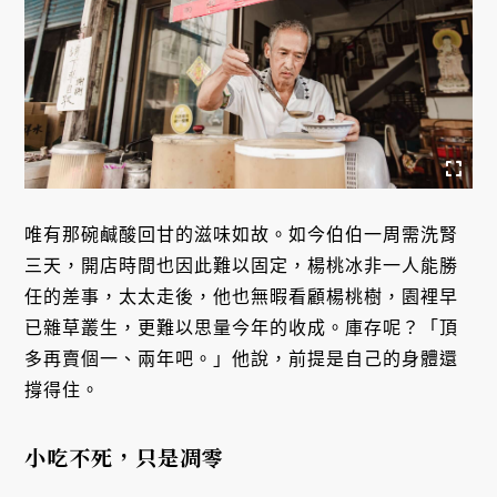
唯有那碗鹹酸回甘的滋味如故。如今伯伯一周需洗腎
三天，開店時間也因此難以固定，楊桃冰非一人能勝
任的差事，太太走後，他也無暇看顧楊桃樹，園裡早
已雜草叢生，更難以思量今年的收成。庫存呢？「頂
多再賣個一、兩年吧。」他說，前提是自己的身體還
撐得住。
小吃不死，只是凋零