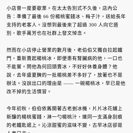
小店曾一度要歇業。在太太告別式不久後，店內公
告：準備了最後 66 份楊桃蜜餞冰、梅子汁，送給長年
支持的老客人。沒想到最後來了超過 300 人向它道
別，歌手萬芳也在社群上發文悼念。
然而在小店停止營業的數月後，老伯伯又獨自拉起鐵
門，重新賣起楊桃冰，即便患有腎臟病的他，一口也
不能嘗。問他為何回頭賣冰，不好好休養身體？他
說，去年盛夏醃的一批楊桃差不多好了，放著也不是
辦法。沒說出口的理由是 —— 一碗楊桃冰，早已是他
改不掉的生活慣習。
今年初秋，伯伯依舊開著古老剉冰機，片片冰花鋪上
新釀的楊桃蜜餞，淋一勺楊桃汁，連同一支滿身刮痕
的老鐵匙遞上。沁涼甜蜜的滋味不變，古早冰店卻是