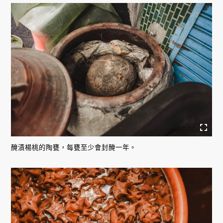
醃漬楊桃的陶甕，每甕至少會封醃一年。