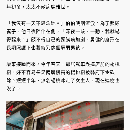
年初冬，太太不敵病魔離世。
「我沒有一天不思念她。」伯伯哽咽流淚。為了照顧
妻子，他日夜陪伴在側，「深夜一咳、一動，我就嚇
得醒來。」顧不得自己的腎臟病加劇，勇健的身形在
長期照護下也萎縮到像個孱弱男孩。
壞事接踵而來。今年春天，鄰居駕車誤撞店前的楊桃
樹，好不容易長足兩層樓高的楊桃樹被縣府下令砍
除。短短半年，無名楊桃冰走了女主人，現在連樹也
沒了。