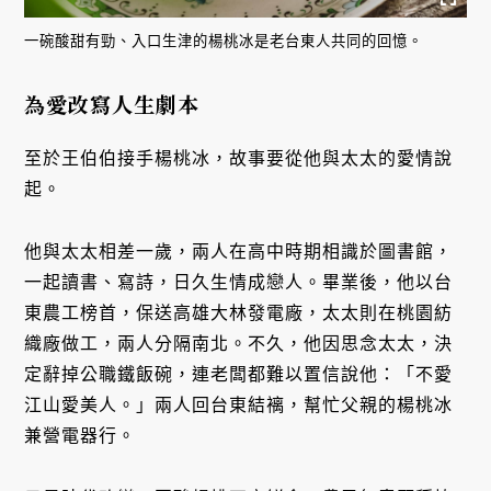
一碗酸甜有勁、入口生津的楊桃冰是老台東人共同的回憶。
為愛改寫人生劇本
至於王伯伯接手楊桃冰，故事要從他與太太的愛情說
起。
他與太太相差一歲，兩人在高中時期相識於圖書館，
一起讀書、寫詩，日久生情成戀人。畢業後，他以台
東農工榜首，保送高雄大林發電廠，太太則在桃園紡
織廠做工，兩人分隔南北。不久，他因思念太太，決
定辭掉公職鐵飯碗，連老闆都難以置信說他：「不愛
江山愛美人。」兩人回台東結褵，幫忙父親的楊桃冰
兼營電器行。