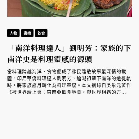
人物
書摘
飲食
「南洋料理達人」劉明芳：家族的下
南洋史是料理靈感的源頭
生
當料理跨越海洋，食物便成了移民離散故事最深情的載
體。印尼華僑料理達人劉明芳，追溯祖輩下南洋的遷徙軌
跡，將家族歲月轉化為料理靈感。本文摘錄自吳象元著作
、
《被世界端上桌：東南亞飲食地圖，與世界相遇的方
式》，帶您從故事出發，探索南洋飲食文化在世界深耕與
交融的原因。