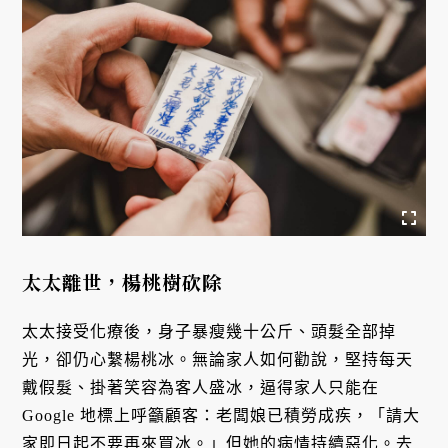
太太離世，楊桃樹砍除
太太接受化療後，身子暴瘦幾十公斤、頭髮全部掉
光，卻仍心繫楊桃冰。無論家人如何勸說，堅持每天
戴假髮、掛著笑容為客人盛冰，逼得家人只能在
Google 地標上呼籲顧客：老闆娘已積勞成疾，「請大
家即日起不要再來買冰。」但她的病情持續惡化。去