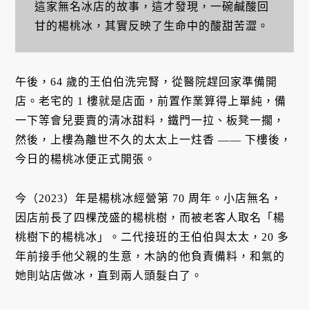
這家無名冰店的故事，這才發現，一碗鹹酸回
甘的楊桃冰，其實反映了生命中的酸甜苦澀。
午後，64 歲的王伯伯洗完腎，從醫院趕回家準備開
店。老宅的 1 樓就是店面，前置作業算得上單純，備
一下等會兒要賣的清冰甜料，鐵門一拉、板凳一擱，
然後，上樓為離世不久的太太上一炷香 —— 下樓後，
今日的楊桃冰便正式開張。
今（2023）年是楊桃冰經營第 70 周年。小店無名，
因店前長了四棵茂盛的楊桃樹，而被老客人取名「楊
桃樹下的楊桃冰」。二代接班的王伯伯與太太，20 多
年前接手他父親的生意，木訥的他負責備料，和氣的
她則站店做冰，直到兩人頭髮白了。