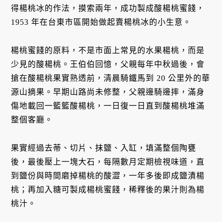
得楊桃冰的作法，摸索兩年，成功製成酸楊桃蜜餞，
1953 年在台東市區開始做起賣楊桃冰的小生意。
楊桃蜜餞的原料，不是市面上常見的水果楊桃，而是
少見的酸楊桃。王伯伯回憶，父親每年中秋過後，會
搶在酸楊桃果實熟透前，清晨騎鐵馬到 20 公里外的華
源山摘果。早期山路尚未修整，父親邊騎邊摔，滿身
傷地載回一籃籃酸楊桃，一日復一日直到酸楊桃堆滿
整個客廳。
果實經過去蒂、切片、抹鹽、入缸，填滿整個陶甕
後，最後壓上一塊大石，每隔數月定期檢視味道，直
到鹽份與時間磨掉楊桃的酸澀，一年多後即成鹽漬楊
桃；再加入糖可製成楊桃蜜餞，稀釋後的果汁則為楊
桃汁。