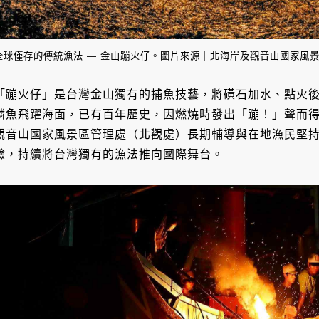
全球僅存的傳統漁法 — 金山蹦火仔。圖片來源｜北海岸及觀音山國家風景區管
「蹦火仔」是台灣金山獨有的捕魚技藝，將磺石加水、點火
鱗魚飛躍海面，已有百年歷史，因燃燒時發出「蹦！」聲而
觀音山國家風景區管理處（北觀處）長期輔導與在地漁民堅
驗，持續將台灣獨有的漁法推向國際舞台。