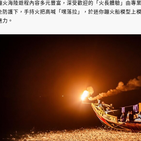
蹦火海陸遊程內容多元豐富，深受歡迎的「火長體驗」由專
全防護下，手持火把高喊「嘿落拉」，於迷你蹦火船模型上
魅力。