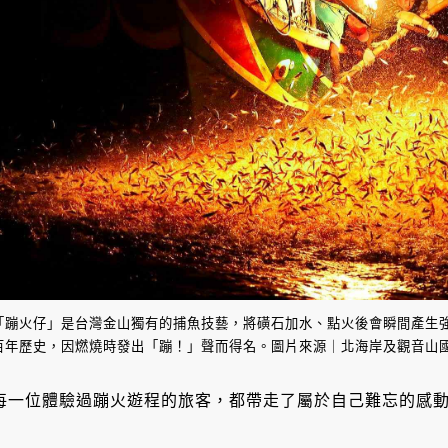
「蹦火仔」是台灣金山獨有的捕魚技藝，將磺石加水、點火後會瞬間產生
百年歷史，因燃燒時發出「蹦！」聲而得名。圖片來源｜北海岸及觀音山國家風
每一位體驗過蹦火遊程的旅客，都帶走了屬於自己難忘的感