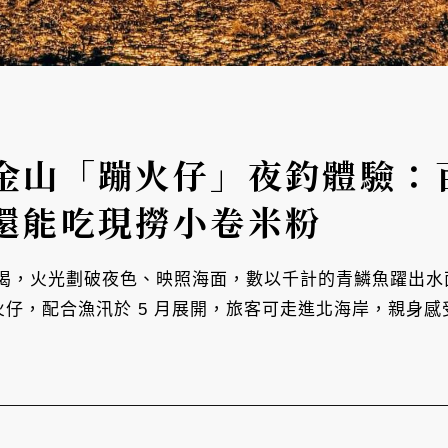
金山「蹦火仔」夜釣體驗：
還能吃現撈小卷米粉
喝，火光劃破夜色、映照海面，數以千計的青鱗魚躍出水
火仔，配合漁汛於 5 月展開，旅客可走進北海岸，親身