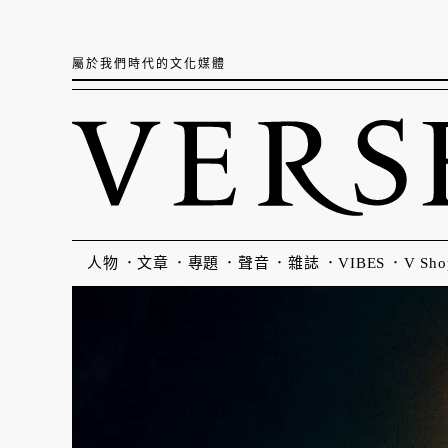
屬於我們時代的文化媒體
人物
文章
專題
聲音
雜誌
VIBES
V Sho