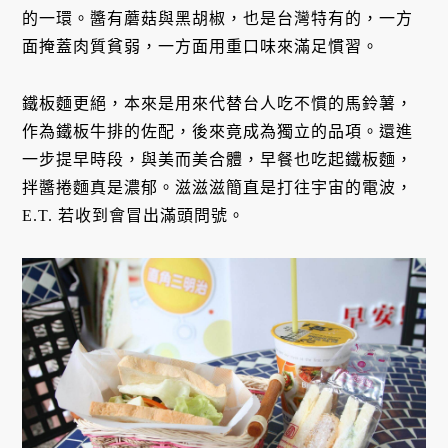
的一環。醬有蘑菇與黑胡椒，也是台灣特有的，一方
面掩蓋肉質貧弱，一方面用重口味來滿足慣習。
鐵板麵更絕，本來是用來代替台人吃不慣的馬鈴薯，
作為鐵板牛排的佐配，後來竟成為獨立的品項。還進
一步提早時段，與美而美合體，早餐也吃起鐵板麵，
拌醬捲麵真是濃郁。滋滋滋簡直是打往宇宙的電波，
E.T. 若收到會冒出滿頭問號。