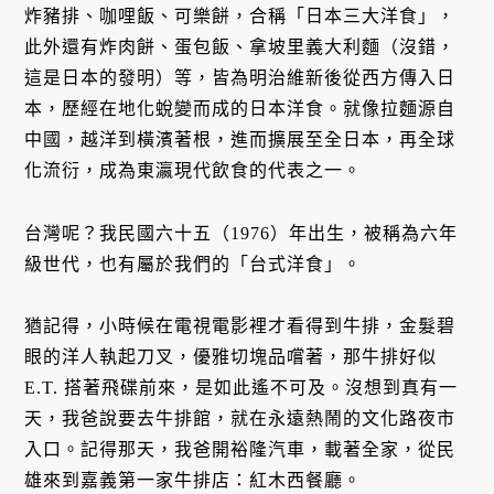
炸豬排、咖哩飯、可樂餅，合稱「日本三大洋食」，
此外還有炸肉餅、蛋包飯、拿坡里義大利麵（沒錯，
這是日本的發明）等，皆為明治維新後從西方傳入日
本，歷經在地化蛻變而成的日本洋食。就像拉麵源自
中國，越洋到橫濱著根，進而擴展至全日本，再全球
化流衍，成為東瀛現代飲食的代表之一。
台灣呢？我民國六十五（1976）年出生，被稱為六年
級世代，也有屬於我們的「台式洋食」。
猶記得，小時候在電視電影裡才看得到牛排，金髮碧
眼的洋人執起刀叉，優雅切塊品嚐著，那牛排好似
E.T. 搭著飛碟前來，是如此遙不可及。沒想到真有一
天，我爸說要去牛排館，就在永遠熱鬧的文化路夜市
入口。記得那天，我爸開裕隆汽車，載著全家，從民
雄來到嘉義第一家牛排店：紅木西餐廳。