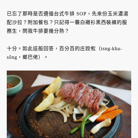
已忘了那時是否遵循台式牛排 SOP，先來份玉米濃湯
配沙拉？附加餐包？只記得一襲白襯衫黑西裝褲的服
務生，問我牛排要幾分熟？
十分。如此這般回答，百分百的庄跤倯（tsng-kha-
sông，鄉巴佬）。