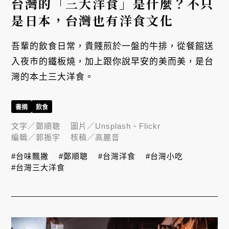
台灣的「三大洋食」是什麼？不只
是日本，台灣也有洋食文化
吾輩的飲食日常，貴賤煎於一盤的牛排，從餐館送
入夜市的鐵板燒，加上跟你說早安的美而美，是台
灣的本土三大洋食。
書摘
飲食
文字／
鄭順聰
圖片／
Unsplash、Flickr
編輯／
郭振宇
核稿／
高麗音
#台味飄撇
#鄭順聰
#台灣洋食
#台灣小吃
#台灣三大洋食