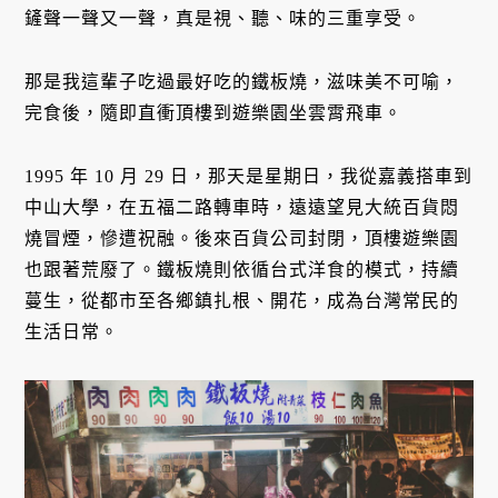
鏟聲一聲又一聲，真是視、聽、味的三重享受。
那是我這輩子吃過最好吃的鐵板燒，滋味美不可喻，
完食後，隨即直衝頂樓到遊樂園坐雲霄飛車。
1995 年 10 月 29 日，那天是星期日，我從嘉義搭車到
中山大學，在五福二路轉車時，遠遠望見大統百貨悶
燒冒煙，慘遭祝融。後來百貨公司封閉，頂樓遊樂園
也跟著荒廢了。鐵板燒則依循台式洋食的模式，持續
蔓生，從都市至各鄉鎮扎根、開花，成為台灣常民的
生活日常。