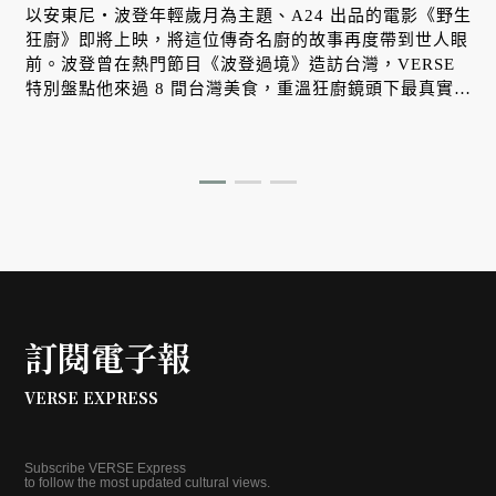
以安東尼・波登年輕歲月為主題、A24 出品的電影《野生
狂廚》即將上映，將這位傳奇名廚的故事再度帶到世人眼
前。波登曾在熱門節目《波登過境》造訪台灣，VERSE
特別盤點他來過 8 間台灣美食，重溫狂廚鏡頭下最真實、
道地的台味記憶。
訂閱電子報
VERSE EXPRESS
Subscribe VERSE Express
to follow the most updated cultural views.