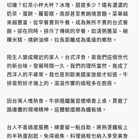
切邊？紅茶小杯大杯？冰塊、甜度多少？還有濃濃的
奶茶、蛋餅、蘿蔔糕，南部甚至煮鍋燒意麵。菜單越
來越豐富，從早餐賣到午餐，成為無所不賣的台式餐
館。卻在同時，排斥了傳統的早餐，如清粥醬菜、碗
粿米糕、燒餅油條，拉長距離成為遙遠的鄉愁。
陌生人變成親近的家人，台式洋食，是我們這個世代
的新台味。發展時間一久，我們的理所當然，竟成了
西洋人的不尋常。我也是到歐美國家旅遊才知道，牛
排是煎好才端上的，滋滋作響的過程多在廚房。
因台灣人嗜熱食，牛排隨鐵盤冒煙噴香上桌，貫徹了
路邊攤的現場精神，這體驗還頗為鐵板燒。
台人不喜過度服務，總要留一點自助，將熱燙鐵板上
的半熟蛋刮起，免得過焦，料理過程也納入享受美食