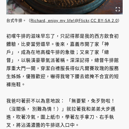
台式牛排。（
Richard, enjoy my life!@Flickr,CC BY-SA 2.0
）
初嚐牛排的滋味早忘了，只記得那是我的西方飲食初
體驗，比麥當勞還早。後來，嘉義市開了家「神
戶」，成為在地高檔牛排的象徵；又來了家「總
督」，以裝潢豪華氣派著稱。深深記得，總督牛排館
厚重大門一開，穿潔白禮服長得似凡爾賽玫瑰的服務
生姊姊，優雅歡迎，嚇得我彎下腰去遮掩不合宜的短
褲拖鞋。
我爸叼著菸不以為意地說： 「無要緊，免歹勢啦！
（沒關係， 別難為情！）」就拉著我和弟弟大步邁
進，吹著冷氣，圍上紙巾，學著左手拿刀、右手執
叉，將沾滿濃醬的牛排送入口中。