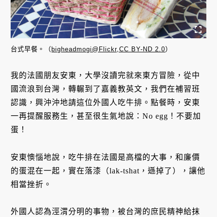
台式早餐。（
bigheadmogi@Flickr,CC BY-ND 2.0
）
我的法國朋友安東，大學沒讀完就來東方冒險，從中
國流浪到台灣，轉輾到了嘉義教英文，我們在補習班
認識，興沖沖地請這位外國人吃牛排。點餐時，安東
一再提醒服務生，甚至很生氣地說：No egg！不要加
蛋！
安東懊惱地說，吃牛排在法國是高檔的大事，和廉價
的蛋混在一起，實在落漆（lak-tshat，遜掉了），讓他
相當挫折。
外國人認為涇渭分明的事物，被台灣的庶民精神給抹