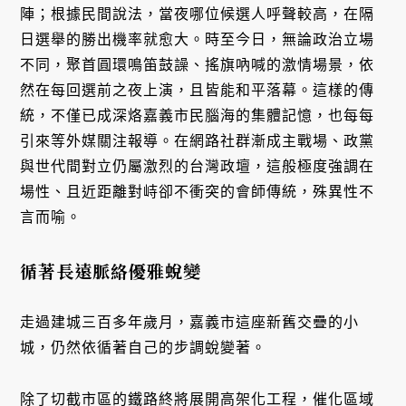
陣；根據民間說法，當夜哪位候選人呼聲較高，在隔
日選舉的勝出機率就愈大。時至今日，無論政治立場
不同，聚首圓環鳴笛鼓譟、搖旗吶喊的激情場景，依
然在每回選前之夜上演，且皆能和平落幕。這樣的傳
統，不僅已成深烙嘉義市民腦海的集體記憶，也每每
引來等外媒關注報導。在網路社群漸成主戰場、政黨
與世代間對立仍屬激烈的台灣政壇，這般極度強調在
場性、且近距離對峙卻不衝突的會師傳統，殊異性不
言而喻。
循著長遠脈絡優雅蛻變
走過建城三百多年歲月，嘉義市這座新舊交疊的小
城，仍然依循著自己的步調蛻變著。
除了切截市區的鐵路終將展開高架化工程，催化區域