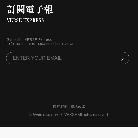
訂閱電子報
VERSE EXPRESS
Subscribe VERSE Express
to follow the most updated cultural views.
關於我們
|
隱私政策
hi@verse.com.tw
|
© VERSE All rights reserved.