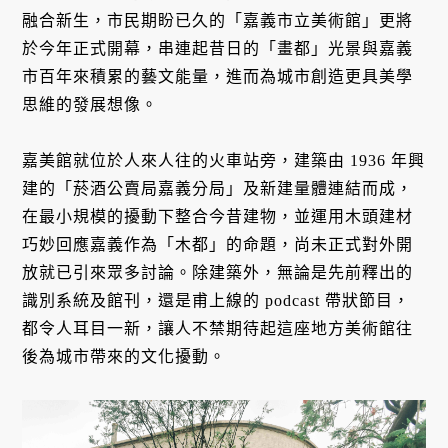
融合新生，市民期盼已久的「嘉義市立美術館」更將
於今年正式開幕，串連起昔日的「畫都」光景與嘉義
市百年來積累的藝文能量，進而為城市創造更具美學
思維的發展想像。
嘉美館就位於人來人往的火車站旁，建築由 1936 年興
建的「菸酒公賣局嘉義分局」及新建量體連結而成，
在最小規模的擾動下整合今昔建物，並運用木頭建材
巧妙回應嘉義作為「木都」的命題，尚未正式對外開
放就已引來眾多討論。除建築外，無論是先前釋出的
識別系統及館刊，還是甫上線的 podcast 帶狀節目，
都令人耳目一新，讓人不禁期待起這座地方美術館往
後為城市帶來的文化擾動。