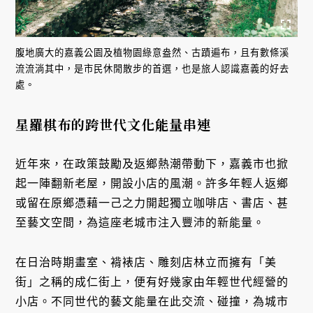
腹地廣大的嘉義公園及植物園綠意盎然、古蹟遍布，且有數條溪
流流淌其中，是市民休閒散步的首選，也是旅人認識嘉義的好去
處。
星羅棋布的跨世代文化能量串連
近年來，在政策鼓勵及返鄉熱潮帶動下，嘉義市也掀
起一陣翻新老屋，開設小店的風潮。許多年輕人返鄉
或留在原鄉憑藉一己之力開起獨立咖啡店、書店、甚
至藝文空間，為這座老城市注入豐沛的新能量。
在日治時期畫室、褙裱店、雕刻店林立而擁有「美
街」之稱的成仁街上，便有好幾家由年輕世代經營的
小店。不同世代的藝文能量在此交流、碰撞，為城市