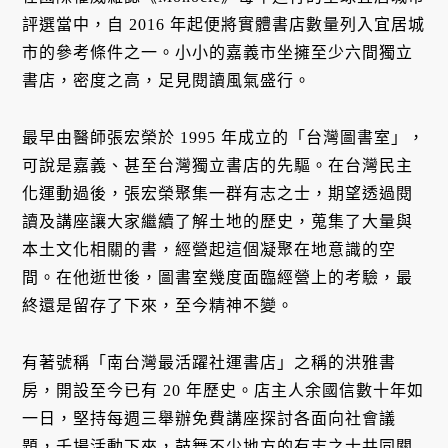
評選當中，自 2016 年起便將實體書店數量列入宜居城
市的參考條件之一。小小的嘉義市坐擁至少六間獨立
書店，密度之高，足見閱讀風氣盛行。
最早由醫師張宏榮於 1995 年成立的「台灣圖書室」，
可說是嘉義、甚至台灣獨立書店的先驅。在台灣民主
化運動過後，張宏榮聚集一群有志之士，期望透過閱
讀及講座讓大家繼續了解土地的歷史，蒐集了大量與
本土文化相關的書，經營起這個凝聚在地意識的空
間。在他逝世後，圖書室幾度面臨經營上的考驗，最
終還是留存了下來，至今精神不變。
有著號稱「南台灣最活躍社運書店」之稱的洪雅書
房，開設至今已有 20 年歷史。店主人余國信數十年如
一日，堅持每週三舉辦免費講座探討各面向社會議
題，千場活動下來，鼓舞不少地方的有志之士共同關