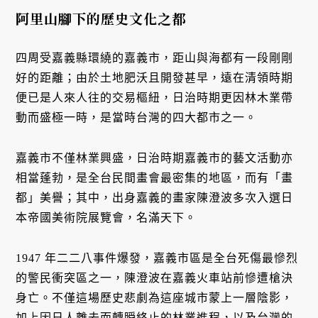
阿里山腳下的歷史文化之都
四周受嘉義縣環繞的嘉義市，距山與海都有一段剛剛
好的距離；由於土地肥沃且開發甚早，遠在清領時期
便已是人來人往的交易樞紐，日治時期更因林木業帶
動而盛極一時，是當時台灣的四大都市之一。
嘉義市不僅林業興盛，日治時期嘉義市的藝文活動亦
相當蓬勃，是全台民間畫會最密集的地區，而有「畫
都」美譽；其中，出身嘉義的畫家陳澄波多次入選日
本帝國美術院展覽會，名滿天下。
1947 年二二八事件爆發，嘉義市區是全台死傷最慘烈
的警民衝突區之一，陳澄波在嘉義火車站前慘遭槍決
身亡。不僅這場歷史悲劇為這座城市蒙上一層陰影，
加上因日人離去而轉瞬終止的林業進程，以及台灣的