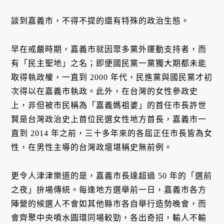
談到嘉義市，不得不提的還有特殊的政治生態。
早在戒嚴時期，嘉義市就因眾多黨外運動支持者，而
有「民主聖地」之名；即便國民黨一黨獨大期都未能
取得執政權，一直到 2000 年代，民進黨與國民黨才初
次得以在嘉義市執政。此外，在台灣的女性參政史
上，非但被市民稱為「嘉義媽祖婆」的首任市長許世
賢是台灣政治史上首位民選女性地方首長，嘉義市一
直到 2014 年之前，三十多年來的各屆正任市長皆為女
性，在男性主導的台灣政壇堪稱史無前例。
更令人津津樂道的是，嘉義市長達超過 50 年的「選前
之夜」拚場傳統。每逢地方選舉前一日，嘉義市各方
陣營的候選人不會如其他縣市各自舉行造勢晚會，而
會齊聚中央噴水圓環同場較勁，各出奇招，輸人不輸