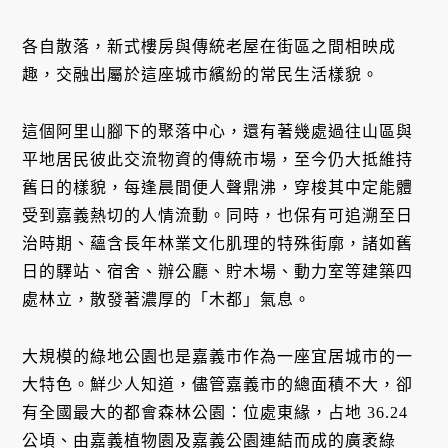
各自散落，新式樓房與傳統老屋在街區之間相映成
趣，交融出屬於這座城市繽紛的常民生活樣貌。
這個阿里山腳下的聚落中心，還有著幾處過往山區與
平地居民彼此交流物資的傳統市場，至今仍大抵維持
舊日的樣貌，每逢晨間便人聲鼎沸，穿梭其中定能體
受到嘉義熱切的人情流動。同時，也保有可追溯至日
治時期、蘊含長年林業文化肌理的特殊街廓，諸如舊
日的驛站、宿舍、辦公廳、貯木場、動力室等建築四
處林立，散發著濃厚的「木都」氣息。
大規模的綠地公園也是嘉義市作為一座宜居城市的一
大特色。鮮少人知道，儘管嘉義市的總面積不大，卻
有全國最大的都會森林公園：位處東緣，占地 36.24
公頃、由嘉義植物園及嘉義公園連結而成的廣袤綠