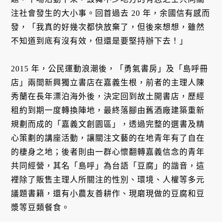
注社會發生的大小事。回首過去 20 年，余國信有感而
發，「我真的好幾次都快放棄了，但後來想想，雖然
不知道到底有沒有效，但還是要堅持辦下去！」
2015 年，公民運動浪潮後，「勇氣書房」及「島呼冊
店」兩間新興獨立書店在嘉義生根，前者的主理人陳
秀蘭在長年漂泊海外後，決定回到故土開書店，歷經
租約到期一度轉換陣地，最終落腳由舊酒廠建築重新
規劃而成的「嘉義文創園區」，透過完整的選書及精
心策劃的講座活動，讓關注文藝的在地青年有了自在
的棲身之地；後者則由一群心懷翻轉嘉義信念的青年
共同經營，其名「島呼」為台語「豆腐」的諧音，這
裡除了販售主理人所關注的性別、環境、人權等多元
議題書籍，還有小農友善耕作、現磨現做的豆腐和豆
漿等豆類餐食。