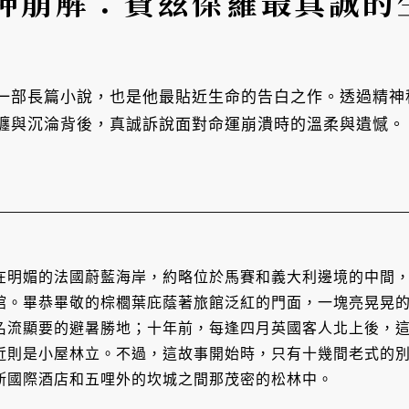
神崩解：費茲傑羅最真誠的
一部長篇小說，也是他最貼近生命的告白之作。透過精神
纏與沉淪背後，真誠訴說面對命運崩潰時的溫柔與遺憾。
在明媚的法國蔚藍海岸，約略位於馬賽和義大利邊境的中間
館。畢恭畢敬的棕櫚葉庇蔭著旅館泛紅的門面，一塊亮晃晃
名流顯要的避暑勝地；十年前，每逢四月英國客人北上後，
近則是小屋林立。不過，這故事開始時，只有十幾間老式的
斯國際酒店和五哩外的坎城之間那茂密的松林中。