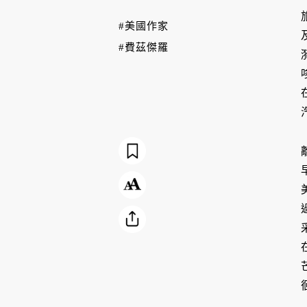
#美國作家
#費茲傑羅