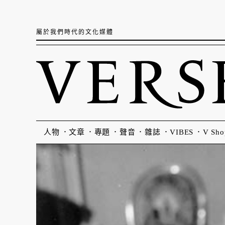
屬於我們時代的文化媒體
人物
文章
專題
聲音
雜誌
VIBES
V Sho