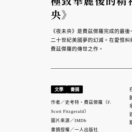
極致華麗後的精
央》
《夜未央》是費茲傑羅完成的最後
二十世紀美國夢的幻滅。在愛恨糾
費茲傑羅的傳世之作。
文學
書摘
作者／
史考特‧費茲傑羅（F.
Scott Fitzgerald）
圖片來源／
IMDb
書摘授權／
一人出版社