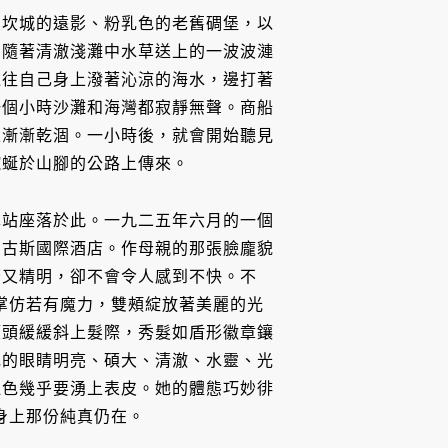
，坎城的遠影、粉乳色的老舊碉堡，以
，隨著清澈淺灘中水草送上的一波波漣
邊往自己身上潑著沁涼的海水，邊打著
一個小時沙灘和海灣都寂靜無聲。商船
上漸漸乾涸。一小時後，就會開始聽見
蜿蜒於山腳的公路上傳來。
車站座落於此。一九二五年六月的一個
到古斯國際酒店。作母親的那張臉龐貌
著又精明，卻不會令人感到不快。不
掌仿若有魔力，雙頰綻放著美麗的光
額頭緩緩斜上髮際，秀髮如盾形徽章鑲
她的眼睛明亮、碩大、清澈、水靈、光
血色幾乎要湧上表皮。她的體態巧妙徘
身上那份純真仍在。