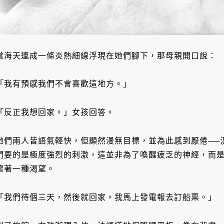
當海天連成一條炎熱細線浮現在她們腳下，那母親開口說：
「我有預感我們不會喜歡這地方。」
「反正我想回家。」女孩回答。
她們兩人皆語氣輕快，但顯然漫無目標，並為此感到厭倦──
們要的是極度強烈的刺激，這並非為了喚醒疲乏的神經，而
懷著一種渴望。
「我們待個三天，然後就回家。我馬上發電報去訂船票。」