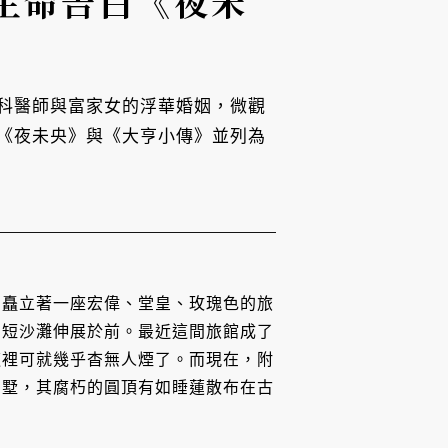
生命告白《夜未
科醫師與富家女的浮華婚姻，微觀
《夜未央》與《大亨小傳》並列為
，矗立著一座宏偉、堂皇、玫瑰色的旅
的短沙灘伸展於前。最近這間旅館成了
這裡可就幾乎杳無人煙了。而現在，附
別墅，其腐朽的圓頂有如睡蓮散布在古