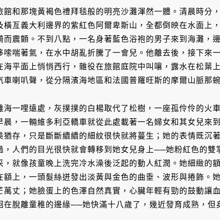
旅館和那塊黃褐色禮拜毯般的明亮沙灘渾然一體。清晨時分
及橫亙義大利邊界的紫紅色阿爾卑斯山，全都倒映在水面上
漪而震顫。不到八點，一名身著藍色浴袍的男子來到海灘，
哆嗦喘著氣，在水中胡亂折騰了一會兒。他離去後，接下來
在海平面上悄悄西行，雜役在旅館庭院中叫嚷，露水在松葉
汽車喇叭聲，從分隔濱海地區和法國普羅旺斯的摩爾山脈那
離海一哩遠處，灰撲撲的白楊取代了松樹，一座孤伶伶的火
早晨，一輛維多利亞轎車就從此處載著一名婦女和其女兒來
美猶存，只是斷斷續續的細紋很快就將蔓生；她的表情既沉
過，人們的目光很快就會轉移到她女兒身上──她粉紅色的雙
采，就像孩童晚上洗完冷水澡後泛起的動人紅潤。她細緻的
在額上，一頭髮絲迸發出淡黃與金色的曲垂、波形與捲飾。
芒萬丈；她臉蛋上的色澤自然真實，心臟年輕有勁的鼓動讓
徊在脫離童稚的邊緣──她快滿十八歲了，幾近發育成熟，但