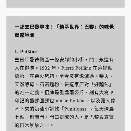
一起去巴黎尋味！「精萃世界：巴黎」的味覺
靈感地圖
1. Poilâne
聖日耳曼德佩區一條安靜的小街，門口永遠有
人在排隊。1932 年，Pierre Poilâne 在這裡點
燃第一座柴火烤箱，至今沒有熄滅過。柴火、
天然酵母、石磨麵粉，是這家店對「好麵包」
的唯一定義。招牌是重達兩公斤、刻有大寫 P
印記的酸麵圓麵包 miche Poilâne，以及讓人停
不下來的奶油小餅乾「Punitions」。每天清晨
七點一刻開門，門口排隊的人，是巴黎最真實
的日常景象之一。