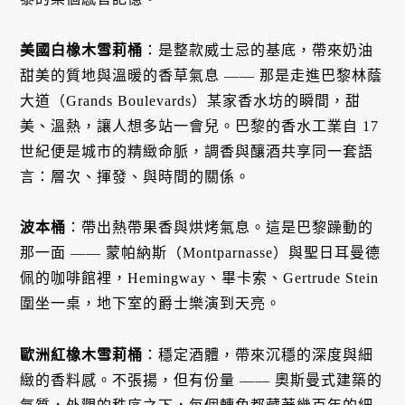
美國白橡木雪莉桶
：是整款威士忌的基底，帶來奶油
甜美的質地與溫暖的香草氣息 —— 那是走進巴黎林蔭
大道（Grands Boulevards）某家香水坊的瞬間，甜
美、溫熱，讓人想多站一會兒。巴黎的香水工業自 17
世紀便是城市的精緻命脈，調香與釀酒共享同一套語
言：層次、揮發、與時間的關係。
波本桶
：帶出熱帶果香與烘烤氣息。這是巴黎躁動的
那一面 —— 蒙帕納斯（Montparnasse）與聖日耳曼德
佩的咖啡館裡，Hemingway、畢卡索、Gertrude Stein
圍坐一桌，地下室的爵士樂演到天亮。
歐洲紅橡木雪莉桶
：穩定酒體，帶來沉穩的深度與細
緻的香料感。不張揚，但有份量 —— 奧斯曼式建築的