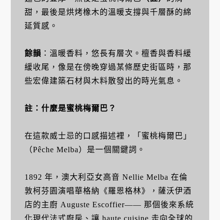
甜，最後是烘烤橡木的溫暖支撐與千層酥的綿
延質感。
餘韻
：溫暖香料，悠長有層次。檀香與香料緩
緩收尾，像是在傍晚穿過某條歷史街區時，那
些宏偉建築石材與木料散發出的時光氣息。
註：什麼是蜜桃梅爾巴？
在這款威士忌的口感描述裡，「蜜桃梅爾巴」
（Pêche Melba）是一個關鍵詞。
1892 年，澳大利亞女高音 Nellie Melba 在倫
敦柯芬園演唱華格納《羅恩格林》，薩沃伊酒
店的主廚 Auguste Escoffier—— 那個後來系統
化現代法式廚房、讓 haute cuisine 走向全球的