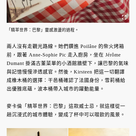
「精萃世界：巴黎」靈感激盪的過程。
兩人沒有走觀光路線。她們鑽進 Poilâne 的柴火烤箱
前，跟著 Anne-Sophie Pic 走入廚房，坐在 Jérôme
Dumant 掛滿古董菜單的小酒館牆壁下，讓巴黎的氣味
與記憶慢慢滲透感官。然後，Kirsteen 把這一切翻譯
成橡木桶的選擇：干邑桶確認了法國身份，雪莉桶給
出優雅底蘊，波本桶帶入城市的躍動能量。
麥卡倫「精萃世界：巴黎」這款威士忌，就這樣從一
趟沉浸式的城市體驗，變成了杯中可以啜飲的風景。