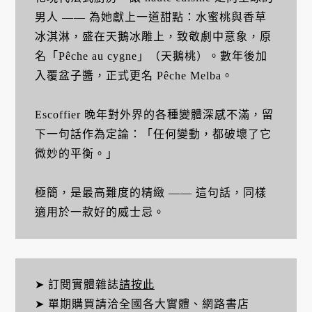
男人 —— 為她獻上一道甜點：水蜜桃與香草
冰淇淋，盛在天鵝冰雕上，致敬劇中意象，原
名「Pêche au cygne」（天鵝桃）。數年後加
入覆盆子醬，正式更名 Pêche Melba。
Escoffier 晚年對外界的各種變體深感不滿，留
下一句話作為定論：「任何變動，都破壞了它
微妙的平衡。」
極簡，是最高難度的精緻 —— 這句話，同樣
適用於一款好的威士忌。
➤ 訂閱實體雜誌
請按此
➤ 單期購買請洽全國各大實體、網路書店