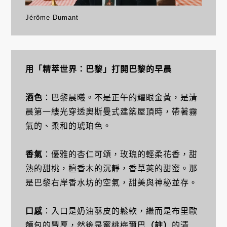
Jérôme Dumant
用「精萃世界：巴黎」打開巴黎的早晨
酒色
：巴黎晨曦。不是正午的耀眼金黃，是清
晨第一縷光穿透奧斯曼式建築屋頂時，帶著霧
氣的、柔和的琥珀色。
香氣
：優雅的杏仁可頌，玫瑰的輕柔花香，甜
熟的甜桃，檀香木的沉靜，香草莢的甜蜜。那
是巴黎右岸香水坊的空氣，甜美與神秘並存。
口感
：入口是奶油酥皮的鬆軟，繼而是布里歐
麵包的豐厚，然後是蜜桃梅爾巴
（註）
的清