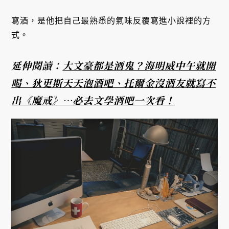
寫酒，是他把自己最熟悉的氣味反覆寫進小說裡的方
式。
延伸閱讀：
大文豪都是酒鬼？海明威中午就開
喝、狄更斯天天泡酒吧、托爾金沒酒友就寫不
出《魔戒》⋯必去文學酒吧一次看！