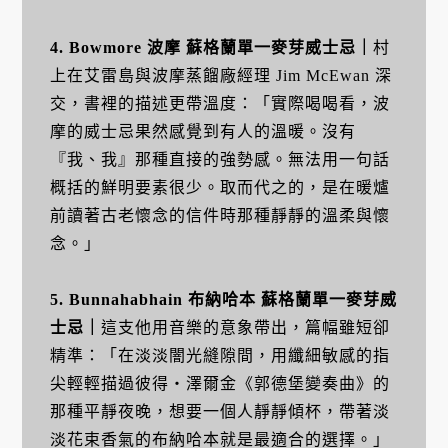
4. Bowmore 波摩 蘇格蘭單一麥芽威士忌
｜
村
上在艾雷島與波摩蒸餾廠經理 Jim McEwan 深
交，書裡的描述更帶溫度：「實際喝喝看，波
摩的威士忌果然感覺到有人的溫暖。沒有
『我、我』那種直接的強勢感。無法用一句話
概括的鮮明要素很少。取而代之的，是在暖爐
前讀著古老懷念的信件時那種靜靜的溫柔與懷
念。」
5. Bunnahabhain 布納哈本 蘇格蘭單一麥芽威
士忌
｜
這支他用音樂的意象帶出，篇幅雖短卻
精準：「在淡淡闇光縫隙間，用纖細敏感的指
尖輕輕描過彼得・澤爾金《郭德堡變奏曲》的
那種平靜夜晚，想要一個人靜靜傾杯，帶著淡
淡花束香氣的布納哈本就是最適合的選擇。」