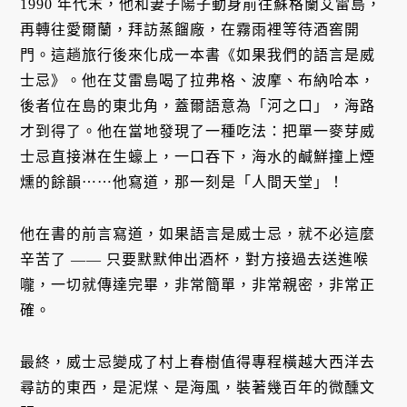
1990 年代末，他和妻子陽子動身前往蘇格蘭艾雷島，
再轉往愛爾蘭，拜訪蒸餾廠，在霧雨裡等待酒窖開
門。這趟旅行後來化成一本書《如果我們的語言是威
士忌》。他在艾雷島喝了拉弗格、波摩、布納哈本，
後者位在島的東北角，蓋爾語意為「河之口」，海路
才到得了。他在當地發現了一種吃法：把單一麥芽威
士忌直接淋在生蠔上，一口吞下，海水的鹹鮮撞上煙
燻的餘韻⋯⋯他寫道，那一刻是「人間天堂」！
他在書的前言寫道，如果語言是威士忌，就不必這麼
辛苦了 —— 只要默默伸出酒杯，對方接過去送進喉
嚨，一切就傳達完畢，非常簡單，非常親密，非常正
確。
最終，威士忌變成了村上春樹值得專程橫越大西洋去
尋訪的東西，是泥煤、是海風，裝著幾百年的微醺文