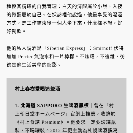
種極其精確的自我管理：白天的清醒屬於小說，入夜
的微醺屬於自己。在採訪裡他說過，他最享受的喝酒
方式，是工作結束後一個人坐下來，什麼都不想，好
好獨飲。
他的私人調酒是「Siberian Express」：Smirnoff 伏特
加加 Perrier 氣泡水和一片檸檬。不炫耀，不複雜，彷
彿是他生活美學的縮影。
村上春樹愛喝這些酒
1. 北海道 SAPPORO 生啤酒黑標｜
曾在「村
上朝日堂ホームページ」官網上推薦，收錄於
《村上食譜 Premium》。他要求一定要玻璃瓶
裝，不喝罐裝。2012 年更主動為札幌啤酒撰寫