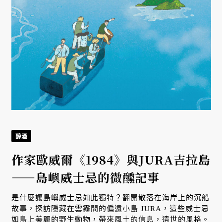
醇酒
作家歐威爾《1984》與JURA吉拉島
——島嶼威士忌的微醺記事
是什麼讓島嶼威士忌如此獨特？翻開散落在海岸上的沉船
故事，探訪隱藏在雲霧間的偏遠小島 JURA，這些威士忌
如島上美麗的野生動物，帶來風土的信息，遺世的風格。