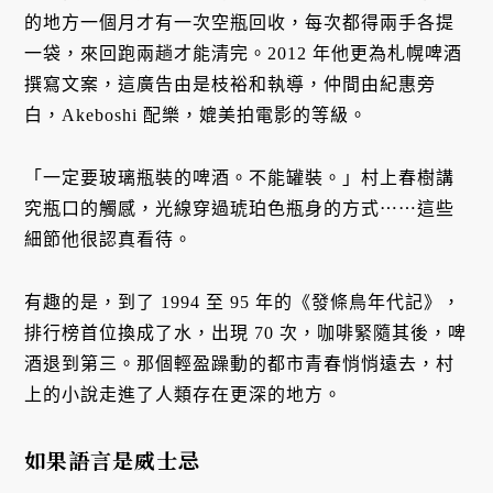
的地方一個月才有一次空瓶回收，每次都得兩手各提
一袋，來回跑兩趟才能清完。2012 年他更為札幌啤酒
撰寫文案，這廣告由是枝裕和執導，仲間由紀惠旁
白，Akeboshi 配樂，媲美拍電影的等級。
「一定要玻璃瓶裝的啤酒。不能罐裝。」村上春樹講
究瓶口的觸感，光線穿過琥珀色瓶身的方式⋯⋯這些
細節他很認真看待。
有趣的是，到了 1994 至 95 年的《發條鳥年代記》，
排行榜首位換成了水，出現 70 次，咖啡緊隨其後，啤
酒退到第三。那個輕盈躁動的都市青春悄悄遠去，村
上的小說走進了人類存在更深的地方。
如果語言是威士忌