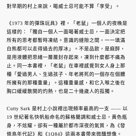
對早期的村上來說，喝威士忌可能不算「享受」。
《1973 年的彈珠玩具》裡，「老鼠」一個人的夜晚是
這樣的：「獨自一個人一面喝著威士忌，一面決定把
所有的思考都暫時凍結。意識的縫隙之間，一一填滿
白熊都可以走得過去的厚冰」。不是品飲，是麻醉，
是用液體把思緒一層層封存起來，凍到什麼都不痛為
止。同一本書裡，「老鼠」在車裡感覺到女人身上那
種「愛過男人、生過孩子、年老將死的一個存在個體
所擁有的那種重量」。這種重量感，和它入喉之後在
胸口緩緩散開的灼熱，也是二十幾歲人的孤獨。
Cutty Sark 是村上小說裡出現頻率最高的一支 —— 以
19 世紀著名快帆船命名的蘇格蘭調和威士忌，黃色瓶
身，不炫耀，卻有一種屬於都市深夜的氣質，為《發
條鳥年代記》和《1Q84》這兩本書帶來微醺想像。