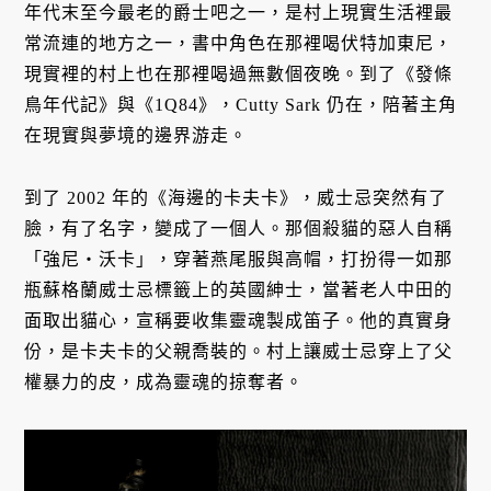
年代末至今最老的爵士吧之一，是村上現實生活裡最
常流連的地方之一，書中角色在那裡喝伏特加東尼，
現實裡的村上也在那裡喝過無數個夜晚。到了《發條
鳥年代記》與《1Q84》，Cutty Sark 仍在，陪著主角
在現實與夢境的邊界游走。
到了 2002 年的《海邊的卡夫卡》，威士忌突然有了
臉，有了名字，變成了一個人。那個殺貓的惡人自稱
「強尼・沃卡」，穿著燕尾服與高帽，打扮得一如那
瓶蘇格蘭威士忌標籤上的英國紳士，當著老人中田的
面取出貓心，宣稱要收集靈魂製成笛子。他的真實身
份，是卡夫卡的父親喬裝的。村上讓威士忌穿上了父
權暴力的皮，成為靈魂的掠奪者。