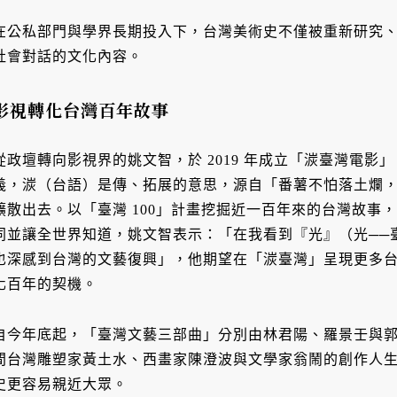
在公私部門與學界長期投入下，台灣美術史不僅被重新研究
社會對話的文化內容。
影視轉化台灣百年故事
從政壇轉向影視界的姚文智，於 2019 年成立「湠臺灣電影」。湠
義，湠（台語）是傳、拓展的意思，源自「番薯不怕落土爛
擴散出去。以「臺灣 100」計畫挖掘近一百年來的台灣故事
同並讓全世界知道，姚文智表示：「在我看到『光』（光──
也深感到台灣的文藝復興」，他期望在「湠臺灣」呈現更多
化百年的契機。
自今年底起，「臺灣文藝三部曲」分別由林君陽、羅景壬與郭珍弟執導
間台灣雕塑家黃土水、西畫家陳澄波與文學家翁鬧的創作人
史更容易親近大眾。