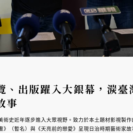
覽、出版躍入大銀幕，湠臺
故事
美術史近年逐步進入大眾視野。致力於本土題材影視製作
畫》（暫名）與《天亮前的戀愛》呈現日治時期藝術家故