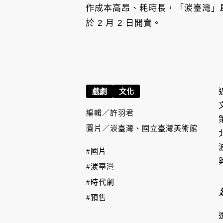
作成本高昂、耗時長，「湠臺灣」
於 2 月 2 日開賣。
戲劇
文化
編輯／
許羽君
圖片／
湠臺灣、國立臺灣美術館
#國片
#湠臺灣
#時代劇
#預售