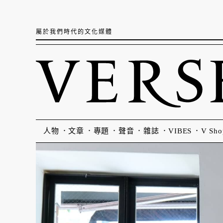
屬於我們時代的文化媒體
人物
文章
專題
聲音
雜誌
VIBES
V Sho