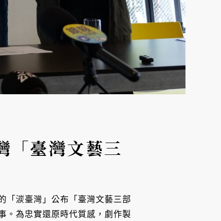
灣「臺灣文藝三
的「湠臺灣」公布「臺灣文藝三部
事。為忠實還原時代質感，劇作製