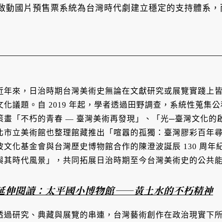
啟動國片預售票系統為台灣時代劇建立穩定的支持體系，
近年來，日治時期台灣美術史無論在文獻研究或展覽實踐上
文化議題。自 2019 年起，學者透過田野調查，系統性蒐
策畫「不朽的青春 — 臺灣美術再發現」、「光─臺灣文化
北市立美術館也整理館藏推出「喧囂的孤獨：臺灣膠彩百年
波文化基金會與台灣歷史博物館合作的陳澄波誕辰 130 周
與其時代風景」，共同拓展日治時期至今台灣美術史的公共
延伸閱讀：太平國小博物館——黃土水的不朽精神
透過研究、典藏與展覽的串連，台灣藝術創作在政治現實下