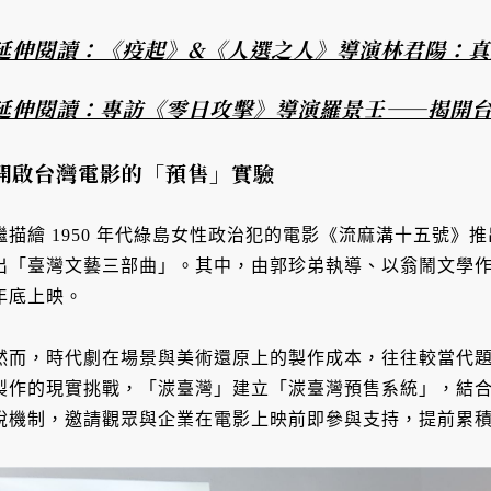
延伸閱讀：《疫起》&《人選之人》導演林君陽：
延伸閱讀：專訪《零日攻擊》導演羅景壬——揭開
開啟台灣電影的「預售」實驗
繼描繪 1950 年代綠島女性政治犯的電影《流麻溝十五號》推出
出「臺灣文藝三部曲」。其中，由郭珍弟執導、以翁鬧文學
年底上映。
然而，時代劇在場景與美術還原上的製作成本，往往較當代
製作的現實挑戰，「湠臺灣」建立「湠臺灣預售系統」，結
稅機制，邀請觀眾與企業在電影上映前即參與支持，提前累