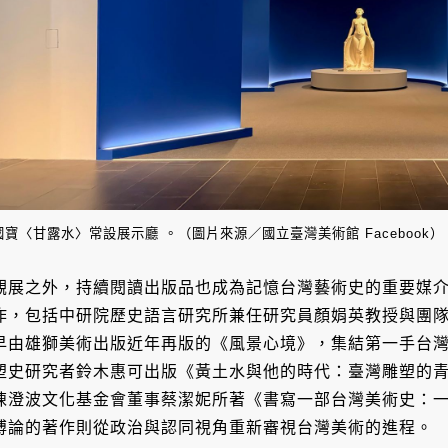
國寶〈甘露水〉常設展示廳 。（圖片來源／國立臺灣美術館 Facebook）
觀展之外，持續閱讀出版品也成為記憶台灣藝術史的重要媒
作，包括中研院歷史語言研究所兼任研究員顏娟英教授與團
早由雄獅美術出版近年再版的《風景心境》，集結第一手台
塑史研究者鈴木惠可出版《黃土水與他的時代：臺灣雕塑的
陳澄波文化基金會董事蔡潔妮所著《書寫一部台灣美術史：
博論的著作則從政治與認同視角重新審視台灣美術的進程。