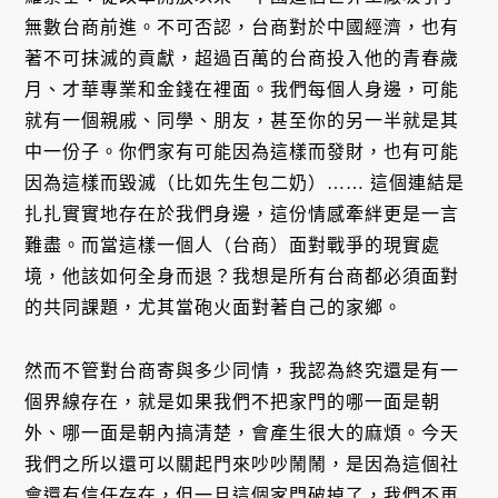
無數台商前進。不可否認，台商對於中國經濟，也有
著不可抹滅的貢獻，超過百萬的台商投入他的青春歲
月、才華專業和金錢在裡面。我們每個人身邊，可能
就有一個親戚、同學、朋友，甚至你的另一半就是其
中一份子。你們家有可能因為這樣而發財，也有可能
因為這樣而毀滅（比如先生包二奶）…… 這個連結是
扎扎實實地存在於我們身邊，這份情感牽絆更是一言
難盡。而當這樣一個人（台商）面對戰爭的現實處
境，他該如何全身而退？我想是所有台商都必須面對
的共同課題，尤其當砲火面對著自己的家鄉。
然而不管對台商寄與多少同情，我認為終究還是有一
個界線存在，就是如果我們不把家門的哪一面是朝
外、哪一面是朝內搞清楚，會產生很大的麻煩。今天
我們之所以還可以關起門來吵吵鬧鬧，是因為這個社
會還有信任存在，但一旦這個家門破掉了，我們不再