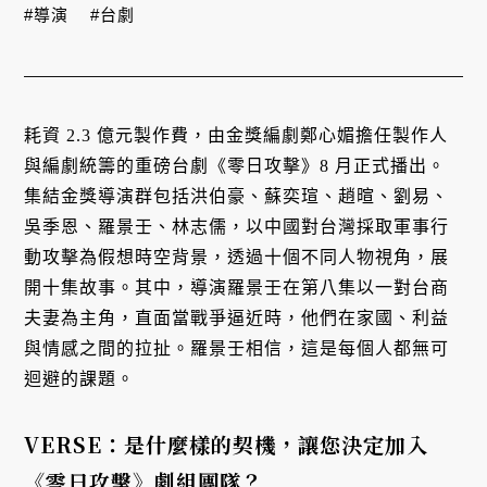
#導演
#台劇
耗資 2.3 億元製作費，由金獎編劇鄭心媚擔任製作人
與編劇統籌的重磅台劇《零日攻擊》8 月正式播出。
集結金獎導演群包括洪伯豪、蘇奕瑄、趙暄、劉易、
吳季恩、羅景壬、林志儒，以中國對台灣採取軍事行
動攻擊為假想時空背景，透過十個不同人物視角，展
開十集故事。其中，導演羅景壬在第八集以一對台商
夫妻為主角，直面當戰爭逼近時，他們在家國、利益
與情感之間的拉扯。羅景壬相信，這是每個人都無可
迴避的課題。
VERSE：是什麼樣的契機，讓您決定加入
《零日攻擊》劇組團隊？