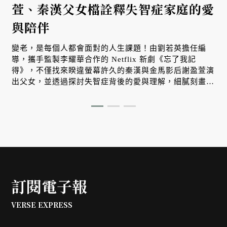
萱、秦漢父女檔詮釋失智症家庭的愛
與陪伴
變老，是每個人都會面對的人生課題！由劉若英擔任編
導，攜手監製李耀華合作的 Netflix 新劇《忘了我記
得》，不僅找來睽違螢幕許久的秦漢與金馬影后謝盈萱演
出父女，並透過探討失智症背後的愛與理解，細膩刻畫親
情、友情與婚姻所帶來的無常與生命課題。
訂閱電子報
VERSE EXPRESS