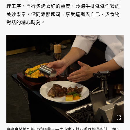
理工序。自行炙烤喜好的熟度，聆聽牛排滋滋作響的
美妙樂章，偕同濃郁起司，享受這場與自己、與食物
對話的精心時刻。
桌邊白蘭地烈焰封香經典王品牛小排，封存香甜飽滿肉汁，佐以