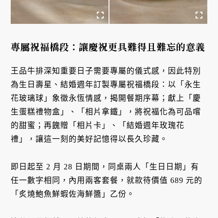
專屬祝福橋段：讓慶祝更具難得且難忘的意義
王品牛排深知重要日子需要專屬的儀式感，因此特別
為生日壽星、結婚週年訂製專屬祝福橋段：以「永生
花玻璃球」象徵永恆情感，揭開餐期序幕；獻上「慶
生蛋糕禮物盒」、「相片拿鐵」，將祝福化為可品嚐
的甜蜜；再餽贈「相片卡」、「結婚週年玫瑰花
禮」，讓這一刻的美好記憶得以長久珍藏。
即日起至 2 月 28 日期間，同桌兩人「生日日期」有
任一數字相同，內用兩客套餐，就款待價值 689 元的
「炙燒鮑魚鮮蝦佐海鮮醬」乙份。