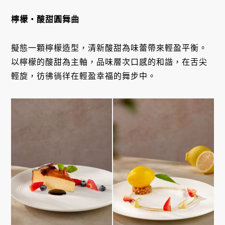
檸檬・酸甜圓舞曲
擬態一顆檸檬造型，清新酸甜為味蕾帶來輕盈平衡。
以檸檬的酸甜為主軸，品味層次口感的和諧，在舌尖
輕旋，彷彿徜徉在輕盈幸福的舞步中。