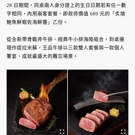
28 日期間，同桌兩人身分證上的生日日期若有任一數
字相同，內用兩客套餐，即款待價值 689 元的「炙燒
鮑魚鮮蝦佐海鮮醬」乙份。
從全新帶骨戰斧牛排、經典牛小排海陸組合，到桌邊
現作提拉米蘇，王品牛排以三款雙人套餐與一款個人
饗宴，成就最盛大的難忘場景。