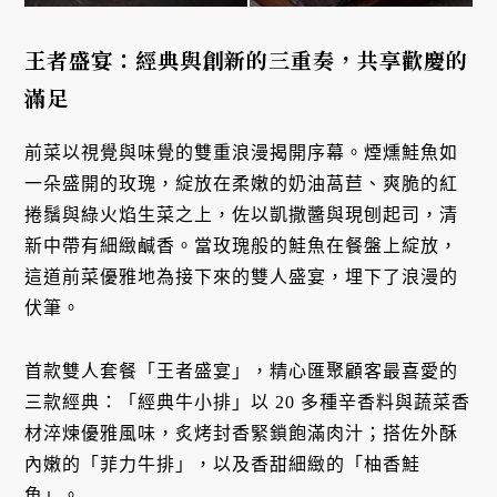
王者盛宴：經典與創新的三重奏，共享歡慶的
滿足
前菜以視覺與味覺的雙重浪漫揭開序幕。煙燻鮭魚如
一朵盛開的玫瑰，綻放在柔嫩的奶油萵苣、爽脆的紅
捲鬚與綠火焰生菜之上，佐以凱撒醬與現刨起司，清
新中帶有細緻鹹香。當玫瑰般的鮭魚在餐盤上綻放，
這道前菜優雅地為接下來的雙人盛宴，埋下了浪漫的
伏筆。
首款雙人套餐「王者盛宴」，精心匯聚顧客最喜愛的
三款經典：「經典牛小排」以 20 多種辛香料與蔬菜香
材淬煉優雅風味，炙烤封香緊鎖飽滿肉汁；搭佐外酥
內嫩的「菲力牛排」，以及香甜細緻的「柚香鮭
魚」。