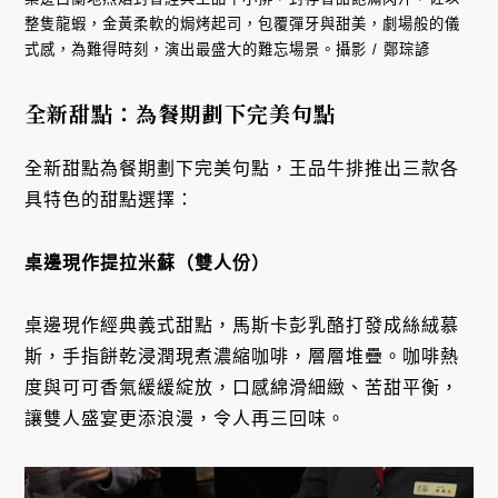
整隻龍蝦，金黃柔軟的焗烤起司，包覆彈牙與甜美，劇場般的儀
式感，為難得時刻，演出最盛大的難忘場景。攝影 / 鄭琮諺
全新甜點：為餐期劃下完美句點
全新甜點為餐期劃下完美句點，王品牛排推出三款各
具特色的甜點選擇：
桌邊現作提拉米蘇（雙人份）
桌邊現作經典義式甜點，馬斯卡彭乳酪打發成絲絨慕
斯，手指餅乾浸潤現煮濃縮咖啡，層層堆疊。咖啡熱
度與可可香氣緩緩綻放，口感綿滑細緻、苦甜平衡，
讓雙人盛宴更添浪漫，令人再三回味。