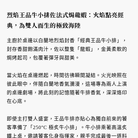
烈焰王品牛小排佐法式焗龍蝦：火焰點亮經
典，為雙人而生的極致海陸
主廚於桌邊以白蘭地烈焰封香「經典王品牛小排」，
封存香甜飽滿肉汁，佐以整隻「龍蝦」，金黃柔軟的
焗烤起司，包覆著彈牙與甜美。
當火焰在桌邊燃起，時間彷彿瞬間凝結。火光映照在
彼此眼中，伴隨白蘭地香氣瀰漫，這場專為兩人上演
的桌邊劇場，將此刻的記憶隨著牛排香氣，深深烙印
在心底。
即使主打雙人盛宴，王品牛排亦貼心為獨自前來的饕
客準備了「250°C 極炙牛小排」。牛小排乘著高溫炙
鐵上桌，邀請饕客化身指揮家，親手完成最後一道料