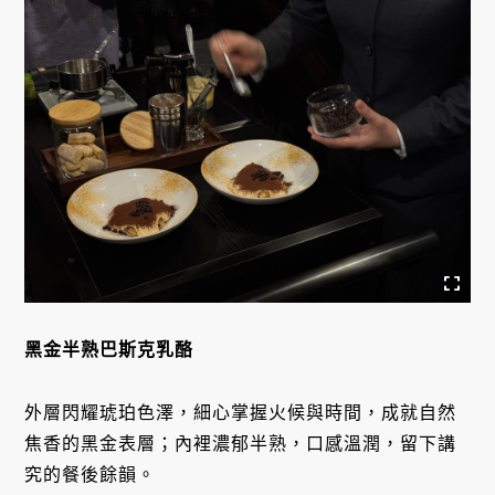
黑金半熟巴斯克乳酪
外層閃耀琥珀色澤，細心掌握火候與時間，成就自然
焦香的黑金表層；內裡濃郁半熟，口感溫潤，留下講
究的餐後餘韻。