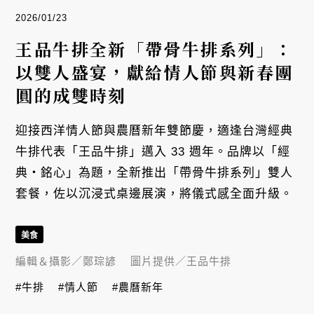
2026/01/23
王品牛排全新「帶骨牛排系列」：
以雙人盛宴，獻給情人節與新春團
圓的成雙時刻
迎接西洋情人節與農曆新年雙節慶，適逢台灣經典
牛排代表「王品牛排」邁入 33 週年。品牌以「經
典・銘心」為題，全新推出「帶骨牛排系列」雙人
套餐，佐以沉浸式桌邊展演，將儀式感全面升級。
美食
編輯＆攝影／
鄭琮諺
圖片提供／
王品牛排
#牛排
#情人節
#農曆新年