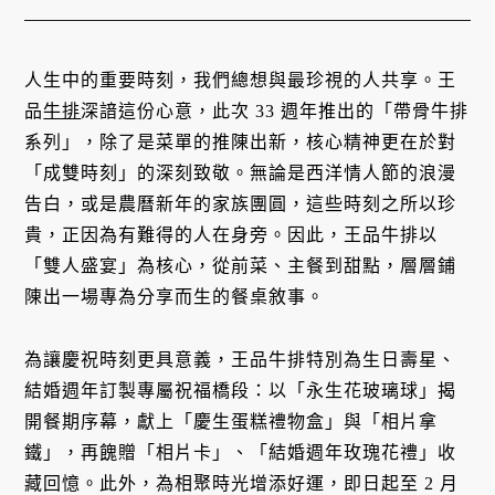
人生中的重要時刻，我們總想與最珍視的人共享。王
品
牛排
深諳這份心意，此次 33 週年推出的「帶骨牛排
系列」，除了是菜單的推陳出新，核心精神更在於對
「成雙時刻」的深刻致敬。無論是西洋情人節的浪漫
告白，或是農曆新年的家族團圓，這些時刻之所以珍
貴，正因為有難得的人在身旁。因此，王品牛排以
「雙人盛宴」為核心，從前菜、主餐到甜點，層層鋪
陳出一場專為分享而生的餐桌敘事。
為讓慶祝時刻更具意義，王品牛排特別為生日壽星、
結婚週年訂製專屬祝福橋段：以「永生花玻璃球」揭
開餐期序幕，獻上「慶生蛋糕禮物盒」與「相片拿
鐵」，再餽贈「相片卡」、「結婚週年玫瑰花禮」收
藏回憶。此外，為相聚時光增添好運，即日起至 2 月