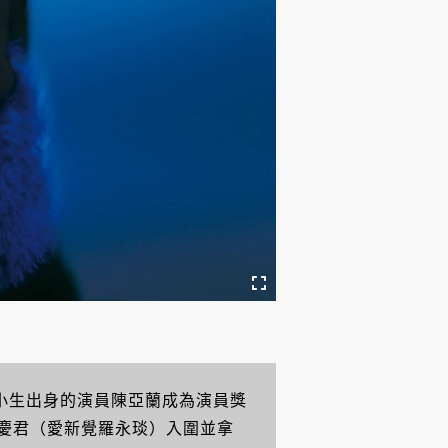
仔戲小生出身的演員陳亞蘭成為演員獎
慶君（愛新覺羅永琰）入圍並拿