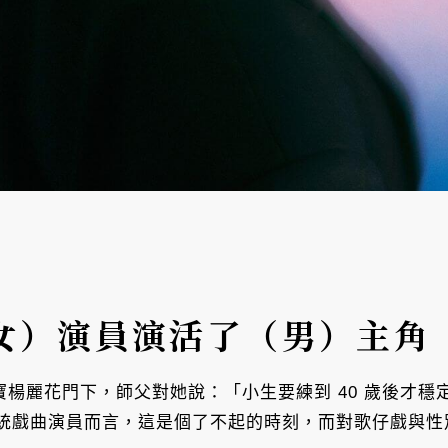
女）演員演活了（男）主角
寶楊麗花門下，師父對她說：「小生要練到 40 歲後才穩
統戲曲演員而言，這是個了不起的時刻，而對歌仔戲與性