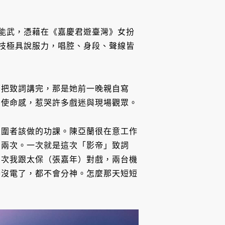
舞能武，憑藉在《嘉慶君遊臺灣》女扮
演技極具說服力，唱腔、身段、聲線皆
著把致詞講完，那是她前一晚親自寫
的使命感，惹哭許多戲迷與現場觀眾。
入圍者該做的功課。陳亞蘭很在意工作
有兩次。一次就是這次「影帝」致詞
有次我跟太保（張嘉年）對戲，兩台機
器沒電了，都不會分神。怎麼那天短短