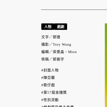
人物
戲劇
文字／
郭璈
攝影／
Tory Wang
編輯／
梁雯晶、Mion
核稿／
郭振宇
#封面人物
#陳亞蘭
#歌仔戲
#第57屆金鐘獎
#性別流動