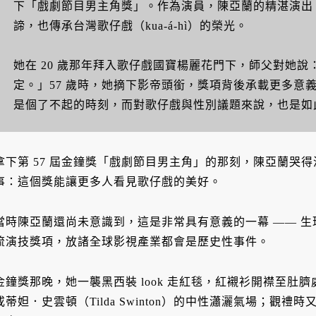
下「戲劇節目男主角獎」。作為演員，陳亞蘭的精湛演出
諦，也傳承台灣歌仔戲（kua-á-hì）的榮光。
她在 20 歲那年拜入歌仔戲國寶楊麗花門下，師父對她說：
定。」57 歲時，她摘下影帝頭銜，獎項背後承載更多意
是個了不起的時刻，而對歌仔戲與性別議題來說，也是如
拿下第 57 屆金鐘獎「戲劇節目男主角」的那刻，陳亞蘭哭
事：這個獎能讓更多人看見歌仔戲的美好。
當時陳亞蘭還尚未意識到，這是非常具有意義的一幕 —— 
流演技獎項，放諸全球影視產業都會是歷史性事件。
金鐘獎那晚，她一襲黑西裝 look 走紅毯，紅襯衫開襟至肚臍處，
或蒂妲．史雲頓（Tilda Swinton）的中性瀟灑氣場；觀