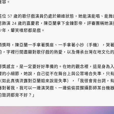
雍容。
這位 57 歲的歌仔戲演員仍處於顛峰狀態，她能演能唱、能
男飾演 24 歲的嘉慶君，陳亞蘭拿下金鐘影帝，評審團稱她
少年，顰笑嗔怒都是戲。
領獎時，陳亞蘭一手拿著獎座、一手拿著小抄（手機），哭
的，字裡行間盡顯對歌仔戲的熱愛，以及傳承台灣在地文化
得獎感言，是一定要好好準備的。在她的觀念裡，這是身為
裡的小細節，她說，自己從不在舞台上與公眾場合失準，只
（如此真情流露對亞蘭姐來說是失準），「我很會背台詞，
器對著我，我可以一邊演哭戲、一邊偷偷提醒攝影師某台機
的致詞都背不好？」