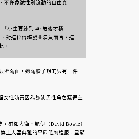
，不僅象徵性別流動的自由真
「小生要練到 40 歲後才穩
義，對這位傳統戲曲演員而言，這
此。
得淚流滿面，她滿腦子想的只有一件
生理女性演員因為飾演男性角色獲得主
猶如大衛．鮑伊（David Bowie）
禮時又換上大器典雅的平肩低胸禮服，盡顯