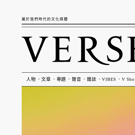
屬於我們時代的文化媒體
人物
文章
專題
聲音
雜誌
VIBES
V Sho