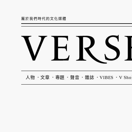
屬於我們時代的文化媒體
人物
文章
專題
聲音
雜誌
VIBES
V Sho