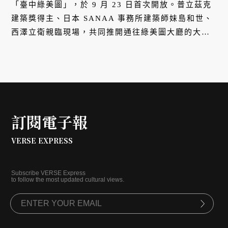
「臺中綠美圖」，於 9 月 23 日首次開放。普立茲克
建築獎得主、日本 SANAA 事務所建築師妹島和世、
西澤立衛親臨現場，共同推開通往綠美圖大廳的大
門，象徵這座歷經十一年籌建的文化地標正式邁入開
館倒數。場館將於 10 月 28 日至 11 月 16 日展開試
營運，並於 12 月 13 日正式開館，為臺中文化建設
寫下新篇章。
訂閱電子報
VERSE EXPRESS
Subscribe VERSE Express
to follow the most updated cultural views.