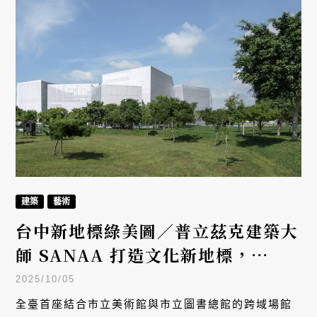
化探索。
建築
藝術
台中新地標綠美圖／普立茲克建築大
師 SANAA 打造文化新地標，
10/28試營運免費參觀
2025/10/05
全臺首座結合市立美術館與市立圖書總館的跨域場館