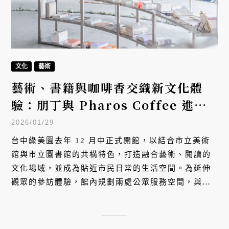
文化
藝術
藝術、書籍與咖啡香交織新文化體
驗：朋丁與 Pharos Coffee 進駐
台中綠美圖，打造療癒日常風景
2026/01/29
台中綠美圖去年 12 月中正式開館，以結合市立美術
館與市立圖書館的共構特色，打造融合藝術、閱讀的
文化場域，並成為貼近市民日常的生活空間。為延伸
觀眾的參訪體驗，館內規劃兩處公眾服務空間，與深
耕藝術書籍與獨立出版策展的朋丁 pon ding，以及來
自台灣的咖啡品牌、東京亦有據點的 Pharos Coffee
合作進駐，營造觀眾能在藝術、書籍與咖啡香氣之間