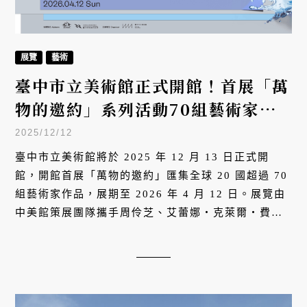
展覽
藝術
臺中市立美術館正式開館！首展「萬
物的邀約」系列活動70組藝術家、
主題座談與工作坊，6大亮點全解析
2025/12/12
臺中市立美術館將於 2025 年 12 月 13 日正式開
館，開館首展「萬物的邀約」匯集全球 20 國超過 70
組藝術家作品，展期至 2026 年 4 月 12 日。展覽由
中美館策展團隊攜手周伶芝、艾蕾娜・克萊爾・費爾
德曼及安卡・繆雷・金共同策劃，涵蓋錄像、繪畫、
雕塑、裝置等多樣媒材，包含 24 件委託創作與現地
製作。展期間將推出六場策展人與藝術家座談、多場
演出與工作坊，從策展理念、藝術實踐到公共空間文
化記憶，開啟一場關於人與環境關係的跨世代、跨文