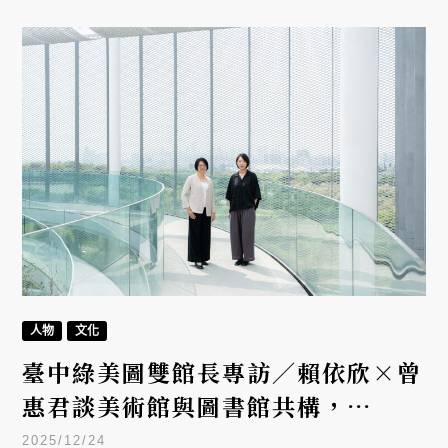
自由切換的療癒場域。
人物
文化
臺中綠美圖雙館長專訪／賴依欣×曾
惠君談美術館與圖書館共構，
SANAA建築下的文化實驗
2025/12/24