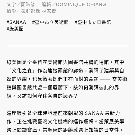
文字／
鄭琮諺
編輯／
DOMINIQUE CHIANG
攝影／
鏡好影像 林家賢
#SANAA
#臺中市立美術館
#臺中市立圖書館
#綠美圖
綠美圖是全臺首座美術館與圖書館共構的場館，其中
「文化之森」作為連接兩館的廊道，消弭了建築與自
然的界線，也象徵著她們正在面對的命題 —— 當美術
館與圖書館共處一個屋簷下，該如何消弭彼此的界
線，又該如何守住各自的邊界？
這座吸引著全球建築迷前來朝聖的 SANAA 最新力
作，正在挑戰臺灣文化機構的運作邏輯。當策展美學
遇上閱讀寶庫，當藝術的距離感遇上知識的日常性，