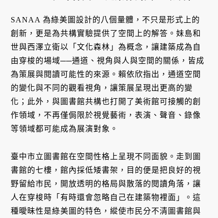
SANAA 為綠美圖設計的八個量體，不只是形式上的
創新，更是為共構實驗提供了空間上的解答。妹島和
世與西澤立衛以「文化森林」為概念，讓建築成為自
由穿梭的場域──通道、視角與人與空間的關係，皆成
為策展與閱讀可能性的來源。賴依欣指出，通道空間
的變化與不同的觀看視角，讓策展呈現出更高的變
化；此外，與圖書館共構也打開了美術館可接觸的創
作領域，不再僅侷限於視覺藝術，表演、聲音、錄像
等領域都可能成為展演對象。
臺中市立圖書館在空間性格上呈現不同面貌。走到圖
書館的七樓，館內採低矮書架，目的便是把良好的視
野留給市民，開放透明的格局與散落的閱讀角落，讓
人在穿梭時「有時還會忽略自己在建築物裡面」。這
種曖昧性是綠美圖的特色，縱使市民分不清圖書館與