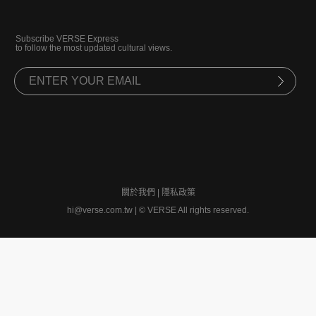
Subscribe VERSE Express
to follow the most updated cultural views.
關於我們
|
隱私政策
hi@verse.com.tw
|
© VERSE All rights reserved.