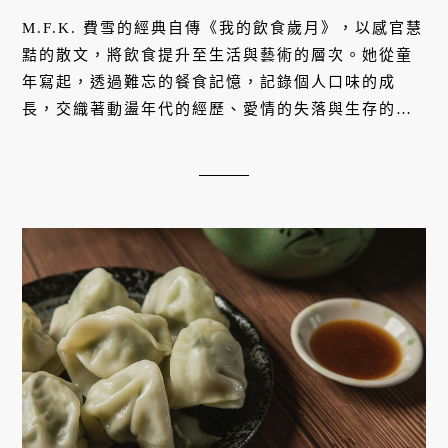
M.F.K. 費雪的經典自傳《我的飲食歲月》，以感官慧
黠的散文，將飲食提升至生活與藝術的層次。她從童
年寫起，透過難忘的餐食記憶，記錄個人口味的成
長，交織著動盪年代的經歷、愛情的失落與生存的掙
扎。費雪認為對食物的渴望，實為對愛與安全感的追
求，書寫的不僅是美食，更是透過認真吃喝，腳踏實
地活著的人生提醒。