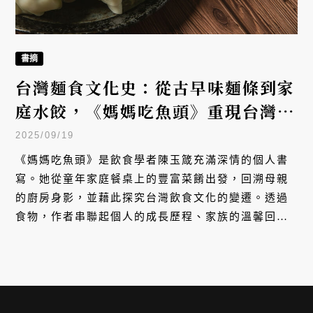
書摘
台灣麵食文化史：從古早味麵條到家
庭水餃，《媽媽吃魚頭》重現台灣飲
食記憶
2025/09/19
《媽媽吃魚頭》是飲食學者陳玉箴充滿深情的個人書
寫。她從童年家庭餐桌上的豐富菜餚出發，回溯母親
的廚房身影，並藉此探究台灣飲食文化的變遷。透過
食物，作者串聯起個人的成長歷程、家族的溫馨回
憶，以及台灣不同世代的文化傳承。