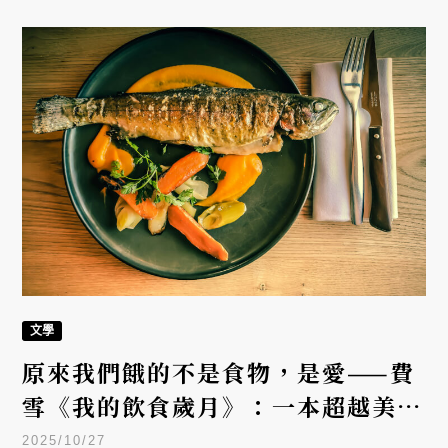
文學
原來我們餓的不是食物，是愛——費
雪《我的飲食歲月》：一本超越美食
書的人生之書
2025/10/27