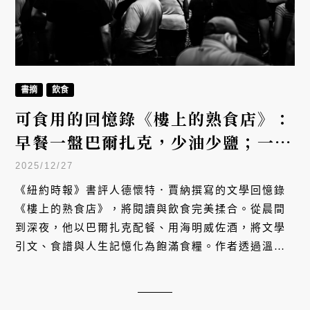
書摘
飲食
可食用的回憶錄《樓上的熟食店》：
早餐一盤巴爾扎克，少油少鹽；一杯
喬治．歐威爾，不宜加糖。
2025/12/27
《紐約時報》書評人德懷特．賈納撰寫的文學回憶錄
《樓上的熟食店》，將閱讀與飲食完美揉合。從晨間
到深夜，他以巴爾扎克配餐、用海明威佐酒，將文學
引文、食譜與人生記憶化為飽滿食糧。作者透過溫柔
幽默的筆觸，探討感官與精神的連結，更向讀者展現
閱讀與飲食是如何共同構築出最豐盛的人生意境。