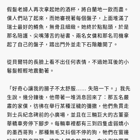
假髮老婦人再次拿起她的酒杯，將白蘭地一飲而盡。
僕人們站了起來，而她審視著每個盤子，上面堆滿了
瑞士最好的鱒魚，無骨且細緻。她終於點點頭，於是
那名陪護、尖嘴薄舌的祕書、兩名女傭和那名司機拿
起了自己的盤子，踏出門外並走下石階離開了。
從貝爾特的長臉上看不出任何表情，不過她耳後的小
鬈髮輕輕地震動著。
「好奇心讓我的腸子不太舒服…… 失陪一下。」我先
生說。幾分鐘後，他帶著一堆消息回來了：那五名嚴
肅的家僕，彷彿在舉行某種淫穢的彌撒，他們魚貫走
到士兵紀念碑前的小廣場，並且在三輛巨大的古董豪
華轎車旁停下腳步。每輛車裡都有三到四隻虛弱嬌小
的墨西哥狗，那種無毛又抖個不停的狗，牠們在窗邊