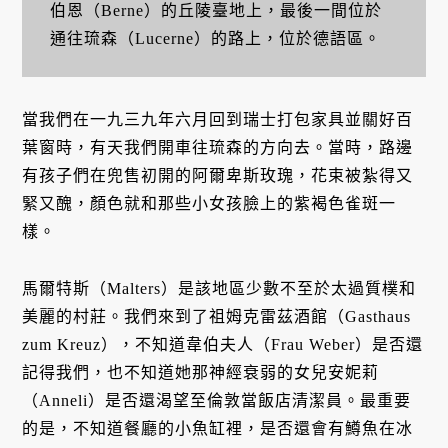
伯恩（Berne）的丘陵臺地上，最後一間位於
通往琉森（Lucerne）的路上，位於德語區。
當我們在一九三九年六月回到瑞士打包家具並關好百
葉窗時，有天我們開車往琉森的方向去。當時，路邊
有孩子們在兜售初開的阿爾卑斯玫瑰，花束被紮得又
緊又醜，顏色就和那些小女孩臉上的紫褐色雀斑一
樣。
馬爾特斯（Malters）是該地區少數不至於太過質樸和
美麗的村莊。我們來到了祖姆克雷茲酒館（Gasthaus
zum Kreuz），不知道韋伯夫人（Frau Weber）是否還
記得我們，也不知道她那神經衰弱的女兒安妮莉
（Anneli）是否還渴望至倫敦當飯店清潔員。最重要
的是，不知道餐廳的小魚缸裡，是否還會有鱒魚在冰