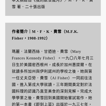
本文摘錄自《我的飲食歲月》／M．F．K．費
雪 著．二十張出版
作者簡介｜
M．F．K．費雪（M.F.K.
Fisher，1908-1992）
瑪麗．法蘭西絲．甘迺迪．費雪（Mary
Frances Kennedy Fisher）。一九〇八年七月三
日生於美國密西根州，成長於加州惠提爾。在
就讀多所加州與伊利諾州的學校之後，她與第
一任丈夫亞勞．費雪（Al Fisher）一同前往法
國，進入第戎大學就讀，三年期間奠定對於法
國料理的認識乃直至美食的深刻見解。完成大
學學業之後，費雪回到美國開始嘗試寫作，她
的第一本書《即刻上菜》出版於一九三七年，