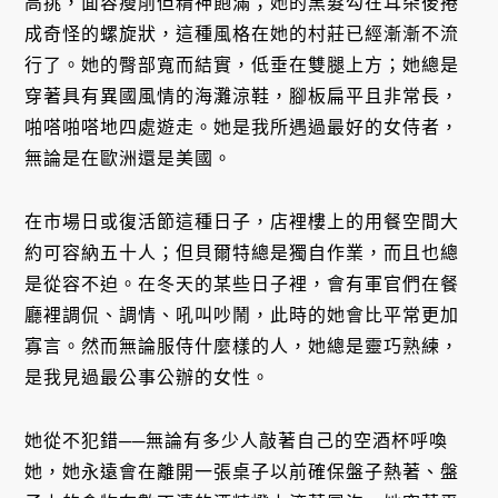
高挑，面容瘦削但精神飽滿；她的黑髮勾在耳朵後捲
成奇怪的螺旋狀，這種風格在她的村莊已經漸漸不流
行了。她的臀部寬而結實，低垂在雙腿上方；她總是
穿著具有異國風情的海灘涼鞋，腳板扁平且非常長，
啪嗒啪嗒地四處遊走。她是我所遇過最好的女侍者，
無論是在歐洲還是美國。
在市場日或復活節這種日子，店裡樓上的用餐空間大
約可容納五十人；但貝爾特總是獨自作業，而且也總
是從容不迫。在冬天的某些日子裡，會有軍官們在餐
廳裡調侃、調情、吼叫吵鬧，此時的她會比平常更加
寡言。然而無論服侍什麼樣的人，她總是靈巧熟練，
是我見過最公事公辦的女性。
她從不犯錯──無論有多少人敲著自己的空酒杯呼喚
她，她永遠會在離開一張桌子以前確保盤子熱著、盤