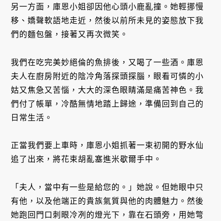
另一方面，庫恩小姐卻因他心頭小鹿亂撞。她輕挪慢
移、嬌聲軟語地走近，然後以前所未見的姿態放下我
們的麵包盤，接著又再次微笑。
我們在吃完美妙絕倫的魚排後，又喝了一些酒。庫恩
夫人在廚房附近的陰冷角落探頭探腦，眼看可憐的小
姑又焦急又苦惱，大大的深色眼睛滿是痛苦神色。我
們付了帳單，冷酷無情地踏上歸途，準備回到自己的
日常生活。
正當我們要上車時，庫恩小姐抓著一束初開的野水仙
追了出來，將花束胡亂塞進米歇爾手中。
「夫人，當中有一些是給您的。」她說。但她眼中只
有他，以及他端正的貴族氣質與他的肉體魅力。然後
她跑回門口刺眼冷冽的燈光下，靠在石頭旁，用她彆