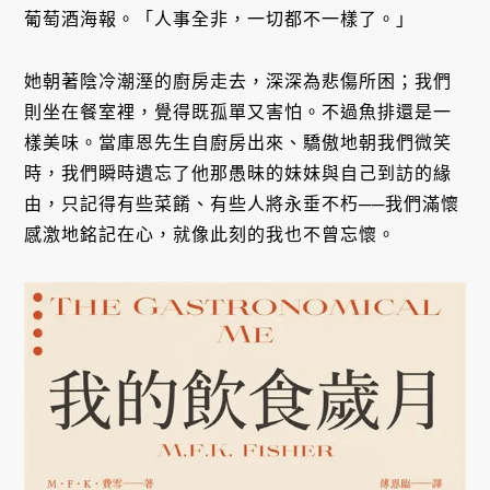
葡萄酒海報。「人事全非，一切都不一樣了。」
她朝著陰冷潮溼的廚房走去，深深為悲傷所困；我們
則坐在餐室裡，覺得既孤單又害怕。不過魚排還是一
樣美味。當庫恩先生自廚房出來、驕傲地朝我們微笑
時，我們瞬時遺忘了他那愚昧的妹妹與自己到訪的緣
由，只記得有些菜餚、有些人將永垂不朽──我們滿懷
感激地銘記在心，就像此刻的我也不曾忘懷。