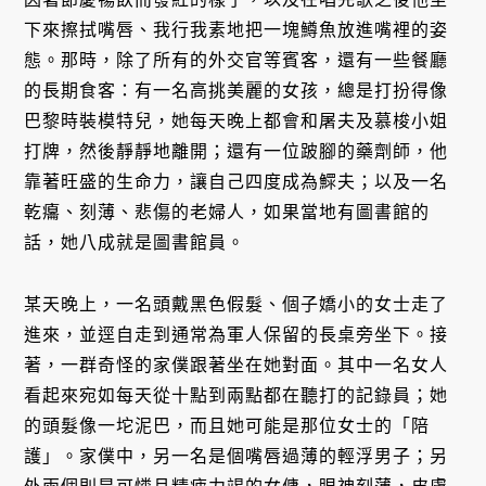
下來擦拭嘴唇、我行我素地把一塊鱒魚放進嘴裡的姿
態。那時，除了所有的外交官等賓客，還有一些餐廳
的長期食客：有一名高挑美麗的女孩，總是打扮得像
巴黎時裝模特兒，她每天晚上都會和屠夫及慕梭小姐
打牌，然後靜靜地離開；還有一位跛腳的藥劑師，他
靠著旺盛的生命力，讓自己四度成為鰥夫；以及一名
乾癟、刻薄、悲傷的老婦人，如果當地有圖書館的
話，她八成就是圖書館員。
某天晚上，一名頭戴黑色假髮、個子嬌小的女士走了
進來，並逕自走到通常為軍人保留的長桌旁坐下。接
著，一群奇怪的家僕跟著坐在她對面。其中一名女人
看起來宛如每天從十點到兩點都在聽打的記錄員；她
的頭髮像一坨泥巴，而且她可能是那位女士的「陪
護」。家僕中，另一名是個嘴唇過薄的輕浮男子；另