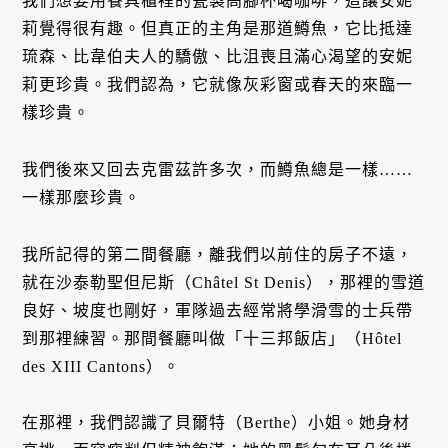
我們想要用餐具櫃裡的瓷製高腳杯喝咖啡，這讓安妮
莉覺得很有趣。但真正的主角是那道鱒魚，它比抵達
琉森、比韋伯夫人的驕傲、比沮喪且滿心渴望的安妮
莉更珍貴。我們認為，它就像灰彩窗或春天的來臨一
樣珍貴。
我們後來又回去克雷茲許多次，而鱒魚總是一樣……
一樣那麼珍貴。
我所記得的第二間餐廳，離我們以前住的房子不遠，
就在沙泰勒聖但尼斯（Châtel St Denis），那裡的雪道
良好、坡度也剛好，軍隊過去經常將學滑雪的士兵帶
到那裡練習。那間餐廳叫做「十三邦飯店」（Hôtel
des XIII Cantons）。
在那裡，我們認識了貝爾特（Berthe）小姐。她身材