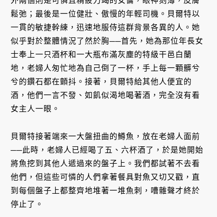
外兩個則是可憐且精疲力竭的女傭，眼神刻薄，皮膚
鬆弛；最後是一位健壯、傲慢的年輕司機。貝爾特以
一貫的敏捷幹練，迅速地服侍這群背景各異的人。她
似乎對於整體情況了然於胸──首先，她為那位年長女
士奉上一只酒杯和一大瓶布滿灰塵的特級干邑白蘭
地，老婦人匆忙地為自己倒了一杯，手上每一顆髒兮
兮的鑽石都在顫抖。接著，貝爾特給其他人便宜的
酒，他們一言不發、如飢似渴地喝著酒，完全沒有看
女主人一眼。
貝爾特接著端來一大盤扭曲的鱒魚，放在老婦人面前
──此時，老婦人已經喝了五、六杯酒了，於是她開始
將魚挖到其他人遞過來的盤子上。我們都試著不去看
他們，但這些可憐的人們拿著餐具對魚又切又戳，直
到每個盤子上都整齊地堆著一堆魚刺，嘈雜聲才終於
停止了。