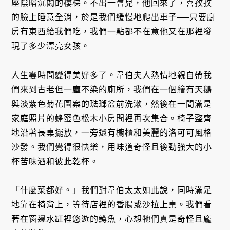
座陰暗沉悶的樓梯。不出一會兒，他回來了，喜孜孜
的臉上睡意全消，於是我們緩慢地爬出車子──只要廚
房有東西給我們吃，我們一點都不在意他又在那裡發
現了多少漂亮女孩。
人生霎時間變得美好多了。韋伯夫人熱情地親自帶我
們來到古老但一塵不染的廁所，我們在一個繪有天鵝
與淡紫色菊花圖案的琺瑯盆前洗漱，然後在一間滿是
家庭照片的蜂蜜色松木小房間裡再次集合。椅子整齊
地沿著長桌擺放，一旁還有櫥櫃和美麗的洛可可風格
沙發。我們覺得很快樂，用味道奇怪且後勁強大的小
杯苦味酒和彼此乾杯。
「什麼菜都好。」我們對韋伯太太如此說，同時滿足
地靠在椅背上，等待店裡的香腸或沙拉上桌。我們看
著在窗邊水缸裡悠遊的鱒魚，心想牠們真是奇怪且龐