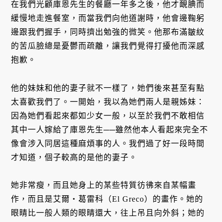
在我們光顧庫恩先生的餐廳一年多之後，他才靦腆而
緩慢地走進餐室，而當我們向他道謝時，他會邊鞠躬
邊跟我們握手，同時擠出勉強的微笑。他那布滿皺紋
的苦瓜臉總是憂鬱而疏離，讓我們覺得打擾他而深感
抱歉。
他的妹妹和他的妻子就不一樣了，她們後來甚至有點
太喜歡我們了。一開始，我以為她們兩人是親姊妹：
因為她們看起來都如少女一般，以至於我們不敢相信
其中一人嫁給了庫恩先生──雖然他本人看起來完全不
像會涉入同居這種麻煩事的人。我們過了好一段時間
才知道，個子較高的是他的妻子。
她非常瘦，而且她身上的某些特質彷彿來自某幅畫
作，而且是艾爾・葛雷科（El Greco）的畫作。她的
眼睛比一般人類的眼睛還大，往上吊且向外斜；她的