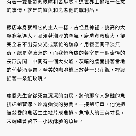
有著一雙憂鬱的眼睛和苦瓜臉。這世界上他唯一在意
的事情，就是釣鱸魚和烹煮他的戰利品。
飯店本身就和它的主人一樣，古怪且神祕，挑高的大
廳寒氣逼人，彌漫著潮溼的空氣，廚房寬敞龐大，卻
完全看不出有火光或繁忙的跡象。用餐空間平淡無
奇，總是空蕩蕩的，而我們所處的餐室是一個奇怪的
長形房間，中間有一個大火爐，灰暗的牆面掛著當地
的葡萄酒廣告，精美的咖啡機上放著一只花瓶，裡邊
插著一朵紙玫瑰。
庫恩先生會從死氣沉沉的廚房，將他那令人驚豔的魚
排送到蒼涼、煙霧彌漫的房間。一接到訂單，他便把
被敲昏的魚活生生地片成魚排。魚排大約三英寸長，
末端總會留下一小段酥脆的魚尾。