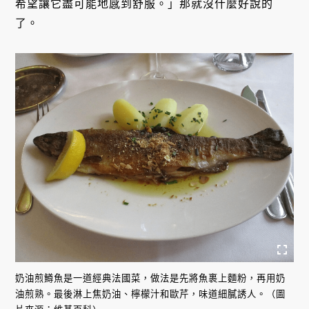
希望讓它盡可能地感到舒服。」那就沒什麼好說的
了。
奶油煎鱒魚是一道經典法國菜，做法是先將魚裹上麵粉，再用奶
油煎熟。最後淋上焦奶油、檸檬汁和歐芹，味道細膩誘人。（圖