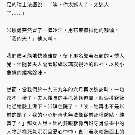
足的瑞士法語說：「噢，你太迷人了，太迷人
了……」
米歇爾突然冒了一陣冷汗，用花束擦拭他的額頭。
「我的天！」他大叫。
我們盡可能地快速離開，留下那名靠著石頭的可憐人
兒，伴隨著夫人隔著彩繪玻璃凝視她的眼神，以及小
魚排的繞樑餘味。
然而，當我們於一九三九年的六月再次造訪時，一切
都不一樣了。夫人纖長的手托著麵包盤，眼淚撲簌簌
地從她臉上滑下。米琪住院了。「唉，她再也不是以
前的她了。我的小心肝再也無法像從前那樣體貼、純
真了。」那女人說。她的雙眼就像西班牙肖像畫中的
人物那樣死氣沉沉且憂心忡忡，直盯著灰暗牆面上的