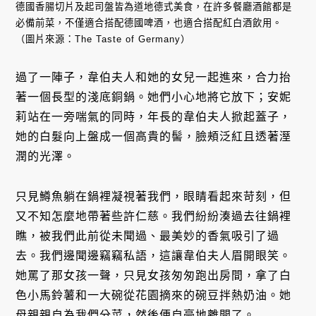
德國香腸切片及起司盤皆為道地德式美食，在許多餐廳酒館都是
必備前菜，不僅適合搭配德國啤酒，也適合搭配紅白酒飲用。
（圖片來源：The Taste of Germany）
過了一陣子，韋伯夫人和她的女兒一起進來，合力抬
著一個長型的淺底銅鍋。她們小心地將它放下；安妮
莉站在一旁喘氣的同時，年長的韋伯夫人掀起蓋子，
她的白髮向上盤成一個高貴的髻，臉頰泛紅且透著溼
潤的光澤。
只見鱒魚躺在鍋裡凝視著我們，眼睛看起來苛刻，但
又不知怎麼地帶著些許仁慈。我們紛紛湊過去往鍋裡
瞧，被我們此前從未聞過、最美妙的香氣吸引了過
去。我們邊聞邊竊竊私語，這讓韋伯夫人眉開眼笑。
她罵了那女孩一聲，只見女孩匆匆跑出房間，拿了白
色小馬鈴薯和一大碗從花園摘來的碗豆拌熱奶油。她
母親親自為我們分菜，然後便自豪地離開了。