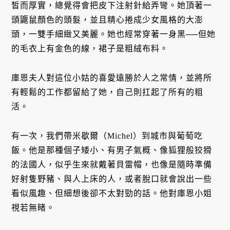
皙而厚實，總覺得會把皮下注射針給弄彎。她頂著一
頭鼴鼠顏色的頭髮，並且精心捲成少女風格的大澎
頭，一雙手細緻又美麗。她也經常穿著一身黑──但她
的毛衣上有金色的線，裙子是粗絨布料。
庫恩夫人對這位小姑的喜愛遠勝於人之常情，並將所
有輕鬆的工作都留給了她，自己則扛起了所有的粗
活。
有一次，我們帶米歇爾（Michel）到城市與葡萄吃
飯。他是那種個子矮小、有男子氣概、像狐狸般狡猾
的法國人，似乎生來就戴著貝雷帽，也像是隨時準備
好射隻野豬、與人上床的人，或者脫口就會說出一些
看似風趣、但細想後卻不太對勁的話。他對庫恩小姐
視若無睹。