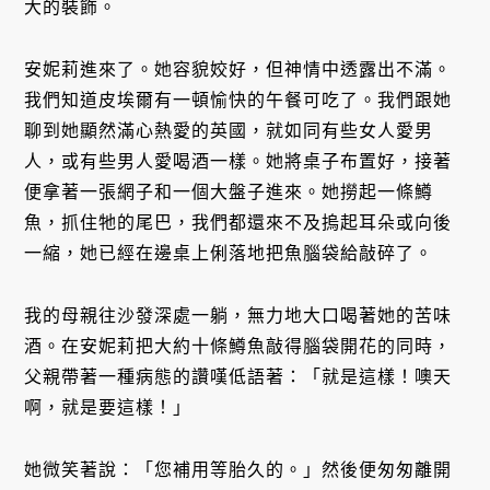
大的裝飾。
安妮莉進來了。她容貌姣好，但神情中透露出不滿。
我們知道皮埃爾有一頓愉快的午餐可吃了。我們跟她
聊到她顯然滿心熱愛的英國，就如同有些女人愛男
人，或有些男人愛喝酒一樣。她將桌子布置好，接著
便拿著一張網子和一個大盤子進來。她撈起一條鱒
魚，抓住牠的尾巴，我們都還來不及摀起耳朵或向後
一縮，她已經在邊桌上俐落地把魚腦袋給敲碎了。
我的母親往沙發深處一躺，無力地大口喝著她的苦味
酒。在安妮莉把大約十條鱒魚敲得腦袋開花的同時，
父親帶著一種病態的讚嘆低語著：「就是這樣！噢天
啊，就是要這樣！」
她微笑著說：「您補用等胎久的。」然後便匆匆離開