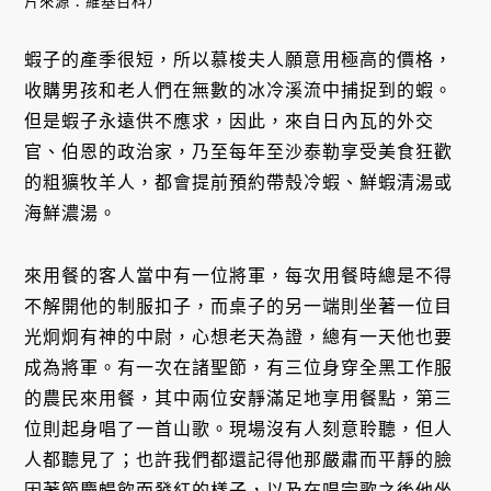
片來源：維基百科）
蝦子的產季很短，所以慕梭夫人願意用極高的價格，
收購男孩和老人們在無數的冰冷溪流中捕捉到的蝦。
但是蝦子永遠供不應求，因此，來自日內瓦的外交
官、伯恩的政治家，乃至每年至沙泰勒享受美食狂歡
的粗獷牧羊人，都會提前預約帶殼冷蝦、鮮蝦清湯或
海鮮濃湯。
來用餐的客人當中有一位將軍，每次用餐時總是不得
不解開他的制服扣子，而桌子的另一端則坐著一位目
光炯炯有神的中尉，心想老天為證，總有一天他也要
成為將軍。有一次在諸聖節，有三位身穿全黑工作服
的農民來用餐，其中兩位安靜滿足地享用餐點，第三
位則起身唱了一首山歌。現場沒有人刻意聆聽，但人
人都聽見了；也許我們都還記得他那嚴肅而平靜的臉
因著節慶暢飲而發紅的樣子，以及在唱完歌之後他坐