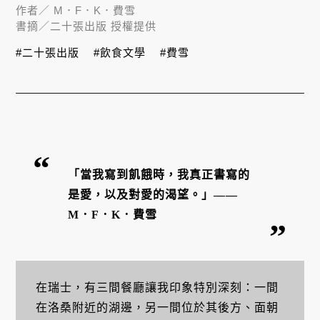
作者／
M．F．K．費雪
書摘／
二十張出版 授權提供
#二十張出版
#飲食文學
#費雪
「當我寫到飢餓時，我真正書寫的
是愛，以及對愛的渴望。」——
M．F．K．費雪
在瑞士，有三間餐廳讓我印象特別深刻：一間
在洛桑附近的湖邊，另一間位於其後方、面朝