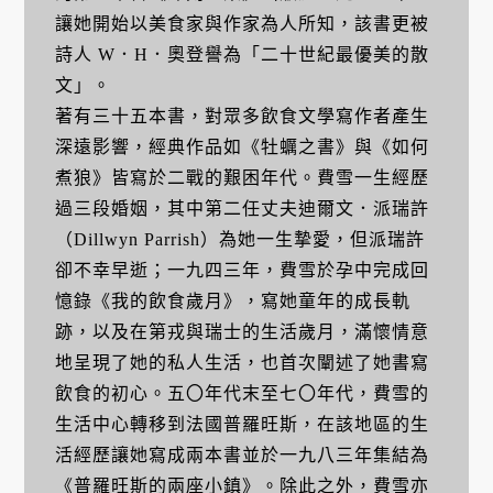
讓她開始以美食家與作家為人所知，該書更被
詩人 W．H．奧登譽為「二十世紀最優美的散
文」。
著有三十五本書，對眾多飲食文學寫作者產生
深遠影響，經典作品如《牡蠣之書》與《如何
煮狼》皆寫於二戰的艱困年代。費雪一生經歷
過三段婚姻，其中第二任丈夫迪爾文．派瑞許
（Dillwyn Parrish）為她一生摯愛，但派瑞許
卻不幸早逝；一九四三年，費雪於孕中完成回
憶錄《我的飲食歲月》，寫她童年的成長軌
跡，以及在第戎與瑞士的生活歲月，滿懷情意
地呈現了她的私人生活，也首次闡述了她書寫
飲食的初心。五〇年代末至七〇年代，費雪的
生活中心轉移到法國普羅旺斯，在該地區的生
活經歷讓她寫成兩本書並於一九八三年集結為
《普羅旺斯的兩座小鎮》。除此之外，費雪亦