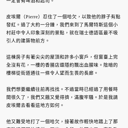
一定會有啤酒和起司。
皮埃爾（Pierre）忍住了一個哈欠，以致他的脖子有點
發紅。過了大約一分鐘，我們來到了馬爾特斯這個小
村莊中令人印象深刻的景點，就在瑞士德語區最不吸
引人的建築物前方。
這棟房子有著尖尖的屋頂和許多小窗戶，但窗臺上完
全沒有花，一樓的香腸店還隱約飄出血腥味。陰暗的
樓梯從街道通往一條令人望而生畏的長廊。
我們想要繼續往前再找找。不過當時已經過了用餐時
間很久了，我們又餓又覺得擠，滿腹牢騷。於是我請
皮埃爾去看看這地方如何。
他又難受地打了一個哈欠，接著故作輕快地踏上了那