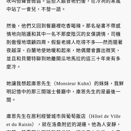
吠叫但聲音微弱。這些人餵食牠們後，在冷冽的寒風
中站了一會兒，不發一語。
然後，他們又回到餐廳裡吃香喝辣。那名祕書不帶感
情地向陪護和其中一名不那麼陰沉的女僕調情，司機
則傲慢地環顧四周。假髮老婦人吃得不多──然而隨著
夜越深、白蘭地使她暖和起來，她偶爾會露出微笑，
並且和貝爾特聊到她離開瓜地馬拉的這三十年來有多
麼冷。
她讓我想起庫恩先生（Monsieur Kuhn）的妹妹，我鮮
明記憶中的那三間瑞士餐廳中，庫恩先生的是最後一
間。
庫恩先生在居利經營城市與葡萄飯店（Hôtel de Ville
et du Raisin），就在洛桑附近的湖邊。他為人安靜，