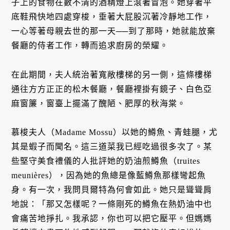
子上的食物在數不清的酒精燈上滾著冒泡。她穿著平
底鞋飛快地四處穿梭，垂著大屁股沉著冷靜地工作，
一心等著母親去世的那一天──到了那時，她就能放棄
餐廳的侍者工作，轉而追求廚房的榮耀。
在此期間，夫人統治著寬敞樓梯的另一側，這條樓梯
通往方方正正的松木餐廳，餐廳裡掛有鏡子、白色亞
麻窗簾，窗臺上擺滿了醜陋、肥厚的秋海棠。
慕梭夫人（Madame Mossu）以她的鱒魚、青蛙腿，尤
其是蝦子而聞名。這三道菜我已經吃過很多次了。某
些堅守美食禮儀的人批評她的奶油煎鱒魚（truites
meunières），因為她的魚總是像藍鱒魚那樣彎起魚
身。有一次，我問貝爾特為何會如此。她只是聳聳肩
地說：「那又怎樣呢？一條剛死的鱒魚在熱奶油中也
會痛苦地掙扎。我承認，你也可以把它壓平。但媽媽