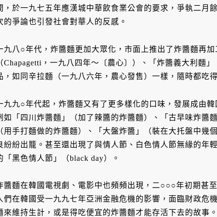
間，於一九七五年應漢城中華飲食業公會的要求，爭執二月
次的爭論也引發社會對華人的反感。
一九八○年代，炸醬麵更加大眾化，市面上推出了炸醬麵再加
（Chapagetti，一九八四年～〔農心〕）、「炸醬義大利
品，如同辛拉麵（一九八六年，農心發售）一樣，隨時都吃
一九九○年代起，炸醬麵又有了更多樣化的口味，發展成由韓
例如「四川炸醬麵」（加了辣醬的炸醬麵）、「古早味炸醬
（用手打麵做的炸醬麵）、「大盤炸醬」（裝在大托盤中幾
良紛紛出籠。甚至還出現了與情人節、白色情人節無緣的年
的「黑色情人節」（black day）。
炸醬麵在韓國電視劇、電影中也頻頻出現，二○○○年初期甚
人們在韓國受一九九七年亞洲金融危機的影響，面臨財政危
麵來維持生計，或是得吃便宜的炸醬麵才能存活下去的故事