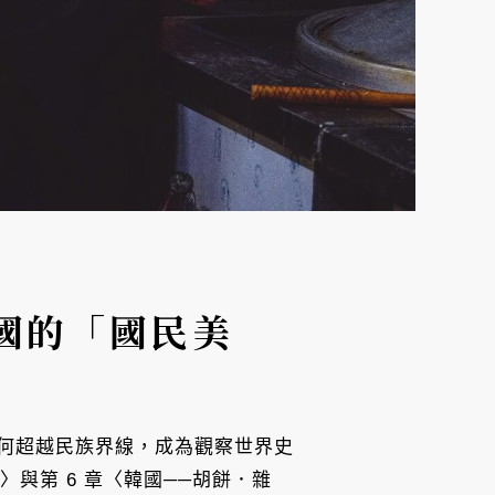
國的「國民美
何超越民族界線，成為觀察世界史
與第 6 章〈韓國──胡餅．雜