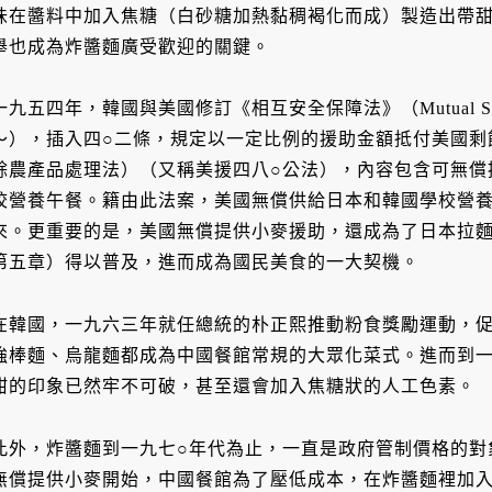
味在醬料中加入焦糖（白砂糖加熱黏稠褐化而成）製造出帶
舉也成為炸醬麵廣受歡迎的關鍵。
一九五四年，韓國與美國修訂《相互安全保障法》（Mutual Secur
～），插入四○二條，規定以一定比例的援助金額抵付美國剩
餘農產品處理法）（又稱美援四八○公法），內容包含可無償
校營養午餐。籍由此法案，美國無償供給日本和韓國學校營
來。更重要的是，美國無償提供小麥援助，還成為了日本拉
第五章）得以普及，進而成為國民美食的一大契機。
在韓國，一九六三年就任總統的朴正熙推動粉食獎勵運動，
強棒麵、烏龍麵都成為中國餐館常規的大眾化菜式。進而到一
甜的印象已然牢不可破，甚至還會加入焦糖狀的人工色素。
此外，炸醬麵到一九七○年代為止，一直是政府管制價格的對
無償提供小麥開始，中國餐館為了壓低成本，在炸醬麵裡加