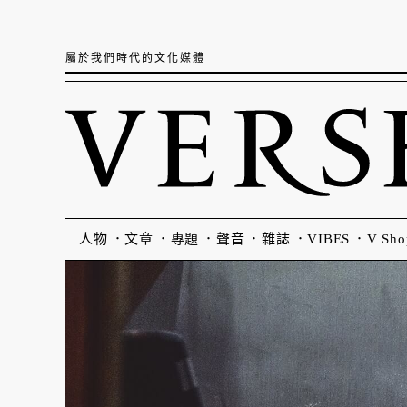
屬於我們時代的文化媒體
人物
文章
專題
聲音
雜誌
VIBES
V Sho