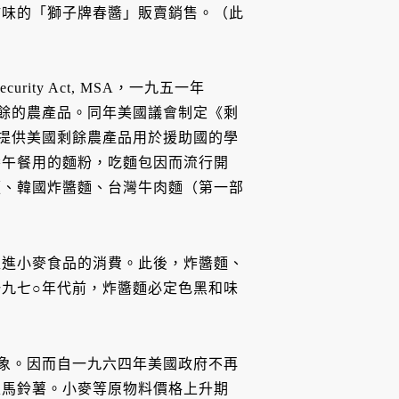
甜味的「獅子牌春醬」販賣銷售。（此
ity Act, MSA，一九五一年
餘的農產品。同年美國議會制定《剩
提供美國剩餘農產品用於援助國的學
養午餐用的麵粉，吃麵包因而流行開
麵、韓國炸醬麵、台灣牛肉麵（第一部
促進小麥食品的消費。此後，炸醬麵、
九七○年代前，炸醬麵必定色黑和味
象。因而自一九六四年美國政府不再
入馬鈴薯。小麥等原物料價格上升期