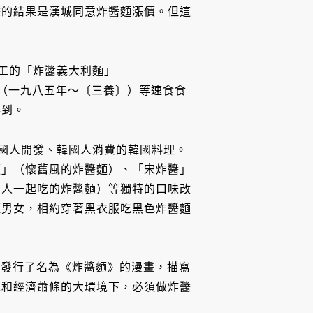
餘的結果是漢城同意炸醬麵漲價。但這
工的「炸醬義大利麵」
麵」（一九八五年～〔三養〕）等速食食
得到。
國人開發、韓國人消費的韓國料理。
麵」（懷舊風的炸醬麵）、「宋炸醬」
個人一起吃的炸醬麵）等獨特的口味改
輕男女，相約穿著黑衣服吃黑色炸醬麵
至發行了名為《炸醬麵》的漫畫，描寫
機和經濟蕭條的大環境下，必須做炸醬
。