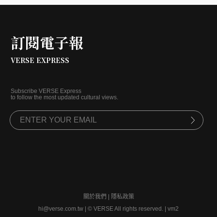
訂閱電子報
VERSE EXPRESS
Subscribe VERSE Express
to follow the most updated cultural views.
關於我們
|
隱私政策
hi@verse.com.tw
|
© VERSE All rights reserved. | vm2