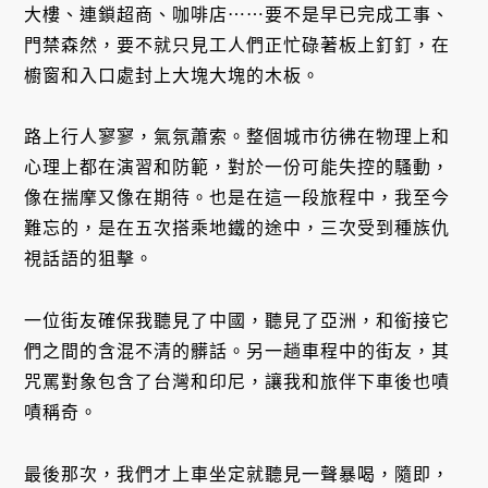
大樓、連鎖超商、咖啡店⋯⋯要不是早已完成工事、
門禁森然，要不就只見工人們正忙碌著板上釘釘，在
櫥窗和入口處封上大塊大塊的木板。
路上行人寥寥，氣氛蕭索。整個城市彷彿在物理上和
心理上都在演習和防範，對於一份可能失控的騷動，
像在揣摩又像在期待。也是在這一段旅程中，我至今
難忘的，是在五次搭乘地鐵的途中，三次受到種族仇
視話語的狙擊。
一位街友確保我聽見了中國，聽見了亞洲，和銜接它
們之間的含混不清的髒話。另一趟車程中的街友，其
咒罵對象包含了台灣和印尼，讓我和旅伴下車後也嘖
嘖稱奇。
最後那次，我們才上車坐定就聽見一聲暴喝，隨即，