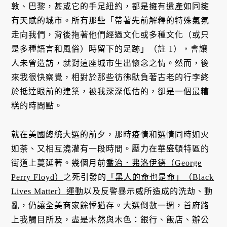
敦、巴黎，甚或它的手足紐約，都是擁有遺產如同擁
有天賦的城市。所有那些「帶著先前解釋的特殊氣氛
走向我們，背後拖著他們經過文化或多種文化（或只
是多種語言和風俗）時留下的足跡」（註 1），會讓
人未曾造訪，就對這座城市生出懷念之情。然而，後
來我很快察覺，相對於那些彷彿馱負著古老的行李終
於抵達眼前的建築，被我深深低估的，卻是一個最糟
糕的時間點。
就在美國總統大選的前夕，那時疫情和選情同時如火
如荼、又相互澆灌有一段時間。壓力在華盛頓特區的
街道上蔓延著。幾個月前
喬治．弗洛伊德（George
Perry Floyd）
之死引發的
「黑人的命也是命」（Black
Lives Matter）運動
以及反警暴示威所造成的洗劫、動
亂，仍讓全美商家餘悸猶存。大選倒數一週，首府路
上我觸目所及，盡是木然與木色：銀行、飯店、辦公