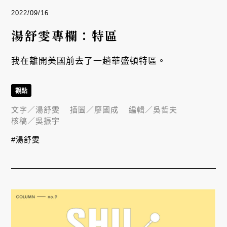
2022/09/16
湯舒雯專欄：特區
我在離開美國前去了一趟華盛頓特區。
觀點
文字／
湯舒雯
插圖／
廖國成
編輯／
吳哲夫
核稿／
吳振宇
#湯舒雯