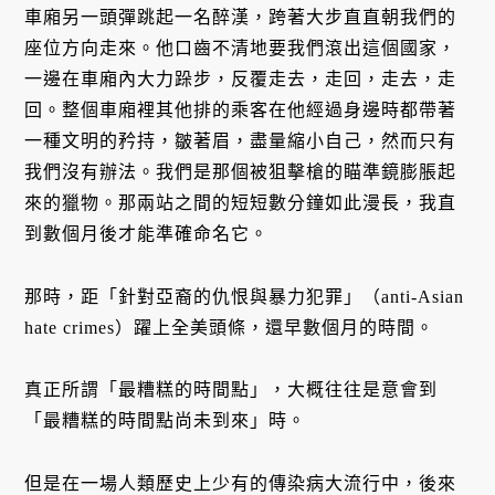
車廂另一頭彈跳起一名醉漢，跨著大步直直朝我們的
座位方向走來。他口齒不清地要我們滾出這個國家，
一邊在車廂內大力跺步，反覆走去，走回，走去，走
回。整個車廂裡其他排的乘客在他經過身邊時都帶著
一種文明的矜持，皺著眉，盡量縮小自己，然而只有
我們沒有辦法。我們是那個被狙擊槍的瞄準鏡膨脹起
來的獵物。那兩站之間的短短數分鐘如此漫長，我直
到數個月後才能準確命名它。
那時，距「針對亞裔的仇恨與暴力犯罪」（anti-Asian
hate crimes）躍上全美頭條，還早數個月的時間。
真正所謂「最糟糕的時間點」，大概往往是意會到
「最糟糕的時間點尚未到來」時。
但是在一場人類歷史上少有的傳染病大流行中，後來