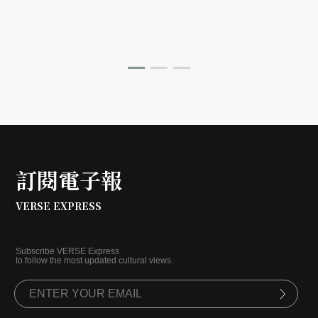
慣，作為對抗產業平庸化與創意污染的解方。現任台灣奧
美集團首席創意顧問胡湘雲特別與 Eugene Cheong 進行
一場精彩訪談，由本刊獨家刊登。
訂閱電子報
VERSE EXPRESS
Subscribe VERSE Express
to follow the most updated cultural views.