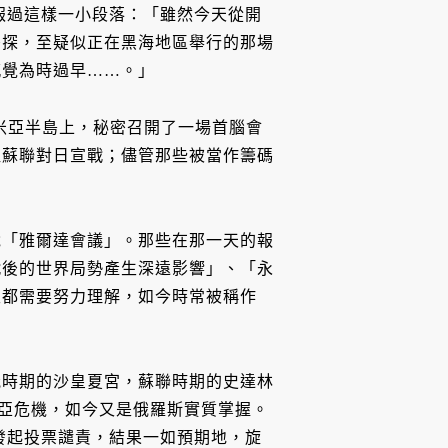
報過這樣一小段落：「雖然今天從開
密探，至疑似正在黑海地區舉行的那場
感覺為時過早……。」
里米亞半島上，秘密召開了一場首腦會
取蘇聯對日宣戰；儘管那些被當作籌碼
說「雅爾達會議」。那些在那一天的報
戰後的世界局勢產生深遠影響」、「永
生都需要努力理解，如今時常被稱作
俄時期的沙皇夏宮，蘇聯時期的史達林
里米亞危機，如今又是俄羅斯實質掌握。
立刻發起投票譴責，結果一如預期地，旋