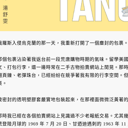
俄羅斯入侵烏克蘭的那一天，我重新打開了一個塵封的包裹
那個包裹沾染著我返台前一段荒唐購物時期的氣味。留學美
文、打包行李，還一邊時常在二手古物拍賣網站上閒晃。那
翻頁鐘、老彈珠台，已經紛紛在競爭著我有限的行李空間。
裹。
被密封的透明塑膠套嚴實地包裝起來，在那裡面微微泛黃著的，
那時我已經在各個拍賣網站上見識過不少老報紙交易。尤其幾
號登陸月球的 1969 年 7 月 20 日、甘迺迪遇刺的 1963 年 11 月