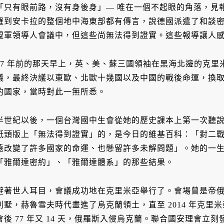
「只有眼前路，沒有身後身」— 唯在一個不起眼的角落，見
羅到安卡拉的整個地中海東部都有傳言，說德國派遣了和談
盟軍領導人會議中，但這些尚無法得到證實。這些報導讓人
77 年前的那天早上，英、美、蘇三國領袖在黑海北邊的克
議，最終決議以東歐、北歐十幾國以及中國的戰後命運，換
的國家，當時對此一無所悉。
半世紀以後，一個台灣國中生會從她的歷史課本上第一次聽
紙頭版上「無法得到證實」的，是今日的維基百科：「對二
遠改變了許多國家的命運、也懸留許多未解問題」。她的一
「雅爾達密約」、「雅爾達體系」的那些結果。
避著世人耳目，會議成功地在克里米亞舉行了。會場曾是帝
別墅，赫魯雪夫時代畫進了烏克蘭領土，直至 2014 年克
會後 77 年又 14 天，俄羅斯入侵烏克蘭。聯合國安理會