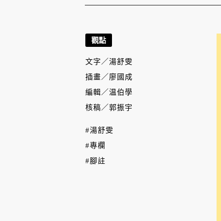
觀點
文字／
湯舒雯
插畫／
廖國成
編輯／
温伯學
核稿／
郭振宇
#湯舒雯
#專欄
#腳註