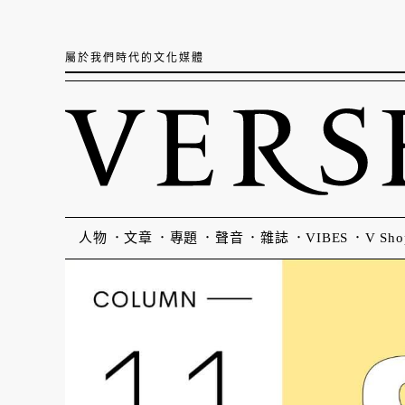
屬於我們時代的文化媒體
人物
文章
專題
聲音
雜誌
VIBES
V Sho