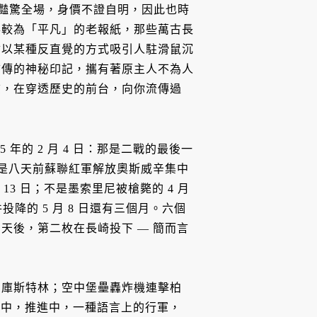
就豔驚全場，身價不證自明，因此也時
得較為「平凡」的老報紙，那些萬古長
會以某種反直覺的方式吸引人駐滑鼠沉
言傳的神秘印記，攜有著原主人不為人
志，在穿透歷史的前台，向你流傳過
年的 2 月 4 日：那是二戰的最後一
不是八天前蘇聯紅軍解放奧斯威辛集中
 13 日；不是墨索里尼被槍斃的 4 月
投降的 5 月 8 日還有三個月。六個
天後，第二枚在長崎投下 — 簡而言
和庫斯特林；空中堡壘轟炸機連擊柏
接近中，推進中，一種語言上的行軍，