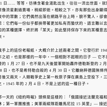
11 日…… 等等，彷彿含著金湯匙出生，往往一流出世面，
常像流星劃過賣場，稍縱即逝。相較之下，亦有那些出身顯
夜中的眾數；它們偶然出落在網路平台上時，貌不驚人，卻
思：它們每一份似乎都挾帶著更加私有而蟄伏的、語言難以
知的某種選擇、終於將「某天」如此堅持保存下來的某種意
來。
我手上的這份老報紙，大概介於上述兩者之間。它發行於 1945 
年之初，也是那樣的一年中，一個相對不起眼的日子 — 它
營的 1 月 27 日，也不是九天後盟軍開始轟炸德勒斯登的 2 月
28 日，也不是希特勒自殺的 4 月 30 日。它離納粹德國無條件
月後又兩天，人類戰爭史上第一枚原子彈在廣島上空投下，三
之，1945 年的 2 月 4 日，不是上述的這一種日子。
那一天的《紐約時報》頭條是這樣的：「俄國接近法蘭克福
林；第一軍團推進；美軍兩縱隊距離馬尼拉 15 英里」— 