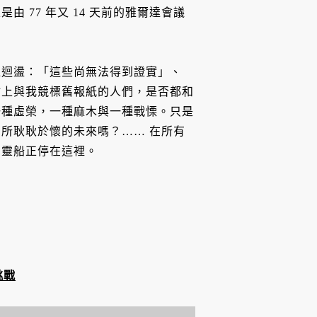
 77 年又 14 天前的雅爾達會議
邊迴盪：「這些尚無法得到證實」、
站上與我競標舊報紙的人們，是否都和
一種虛榮，一種麻木與一種戰慄。只是
所耿耿於懷的未來嗎？…… 在所有
幽靈船正停在這裡。
挑戰