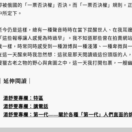
即被俄國的「一票否決權」否決。而「一票否決權」規則，正是由
中所定下。
至今仍是這樣，總有一種聲音時時在當下提醒世人、在我耳
「這些報導讓人感覺為時過早」。我不知道那些曾在拍賣網
我一樣，時常同時感受到一種淵博與一種淺薄、一種卑微與
在這一天醒來時我忽然想：這就是那天閱讀過這份頭版的人，
搜獵古老之物的野心與貪圖之中，這一天我打開包裹，一艘
｜延伸閱讀｜
湯舒雯專欄：特區
湯舒雯專欄：講電話
湯舒雯專欄：第一代——關於各種「第一代」人們直面的