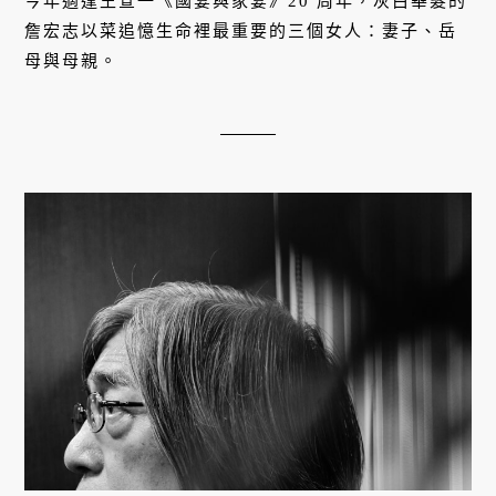
今年適逢王宣一《國宴與家宴》20 周年，灰白華髮的
詹宏志以菜追憶生命裡最重要的三個女人：妻子、岳
母與母親。