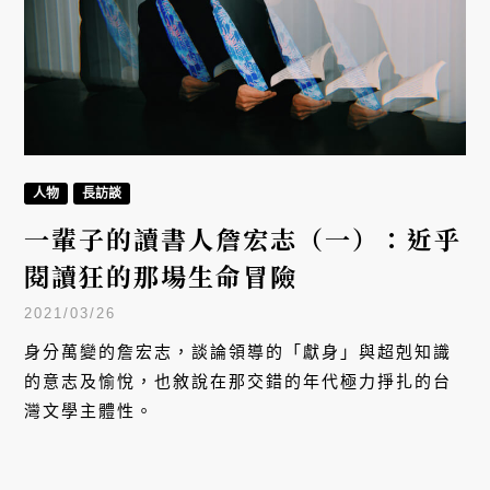
人物
長訪談
一輩子的讀書人詹宏志（一）：近乎
閱讀狂的那場生命冒險
2021/03/26
身分萬變的詹宏志，談論領導的「獻身」與超剋知識
的意志及愉悅，也敘說在那交錯的年代極力掙扎的台
灣文學主體性。