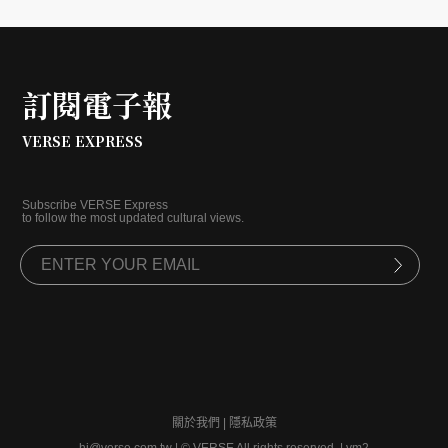
訂閱電子報
VERSE EXPRESS
Subscribe VERSE Express
to follow the most updated cultural views.
關於我們
|
隱私政策
hi@verse.com.tw
|
© VERSE All rights reserved. | vm2