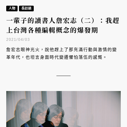
人物
長訪談
一輩子的讀書人詹宏志（二）：我趕
上台灣各種編輯概念的爆發期
2021/04/03
詹宏志眼神光火，說他趕上了那充滿行動與激情的變
革年代，也坦言身面時代變遷懼怕落伍的感慨。