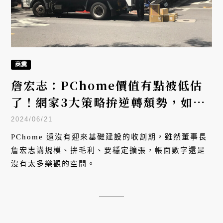
商業
詹宏志：PChome價值有點被低估
了！網家3大策略拚逆轉頹勢，如何
應戰momo、酷澎強敵？
2024/06/21
PChome 還沒有迎來基礎建設的收割期，雖然董事長
詹宏志講規模、拚毛利、要穩定擴張，帳面數字還是
沒有太多樂觀的空間。