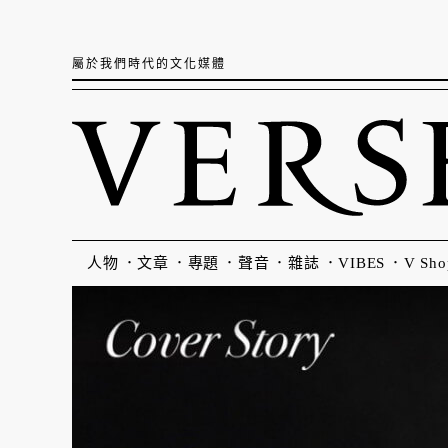
屬於我們時代的文化媒體
人物
文章
專題
聲音
雜誌
VIBES
V Sho