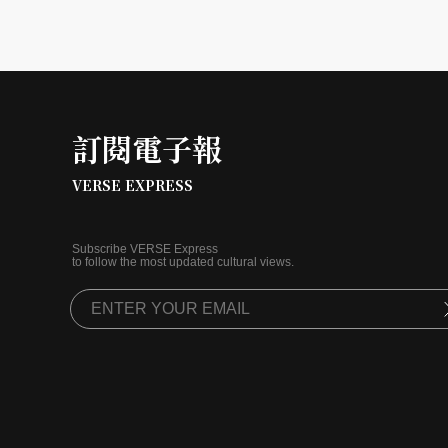
訂閱電子報
VERSE EXPRESS
Subscribe VERSE Express
to follow the most updated cultural views.