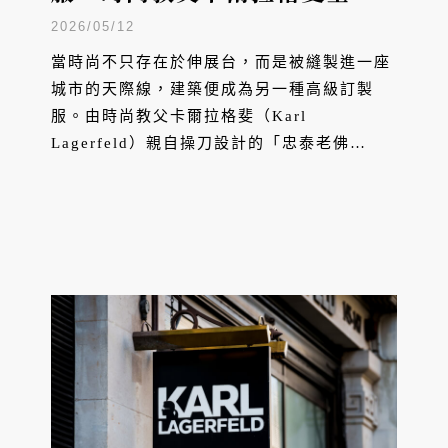
唯一住宅作品「忠泰老佛爺」
2026/05/12
當時尚不只存在於伸展台，而是被縫製進一座
城市的天際線，建築便成為另一種高級訂製
服。由時尚教父卡爾拉格斐（Karl
Lagerfeld）親自操刀設計的「忠泰老佛
爺」，是留給世界、也是全球唯一的住宅建築
作品。這座豎立於台中科博館草悟道生活圈的
摩天宅邸，像是一件被放大到城市尺度的時尚
作品：Chanel 菱格紋化為立面語彙，巴黎的
優雅美學被移植進公共空間與建築細節之中。
在這裡，居住的日常，成為一種與時尚大師共
同生活的體驗，也是一件足以被城市收藏的建
築藝術。