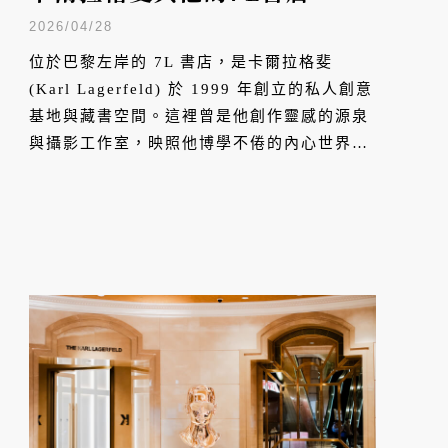
2026/04/28
位於巴黎左岸的 7L 書店，是卡爾拉格斐
(Karl Lagerfeld) 於 1999 年創立的私人創意
基地與藏書空間。這裡曾是他創作靈感的源泉
與攝影工作室，映照他博學不倦的內心世界。
從三萬多冊書籍構成的思想庫，到香奈兒接手
後轉型為文化平台，7L 見證了一位時尚巨擘
如何以閱讀驅動設計、攝影與文化對話。