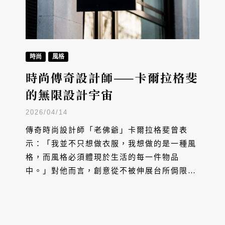
時尚
風格
時尚傳奇設計師——卡爾拉格斐
的無限設計宇宙
2026/04/14
傳奇時尚設計師「老佛爺」卡爾拉格斐曾表
示：「我並不只想做衣服，我想做的是一種風
格，而風格必須體現於生活的每一件物品
中。」對他而言，創意從不被伸展台所侷限，
而是一場全方位的風格實踐。從飲料瓶身、彩
妝設計、平價時尚聯名、到創立藝術書店，他
以驚人的創造力打破領域藩籬。透過每一次跨
界，卡爾拉格斐成功將瞬息萬變的靈感，淬鍊