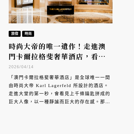
旅宿
時尚
時尚大帝的唯一遺作！走進澳
門卡爾拉格斐奢華酒店，看老
佛爺如何把一生執念融入建築
2026/04/14
「澳門卡爾拉格斐奢華酒店」是全球唯一一間
由時尚大帝 Karl Lagerfeld 所設計的酒店。
走進大堂的第一秒，會看見上千條鑰匙拼成的
巨大人像，以一種靜謐而巨大的存在感。那是
Karl Lagerfeld 的側臉，是他標誌性的高領、
墨鏡與白髮馬尾，也是整個二十世紀時尚史最
具辨識度的輪廓之一。而這間酒店成為了
Karl Lagerfeld 在建築設計領域最後的遺作，