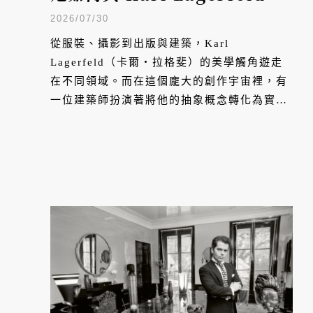
手把巴黎美學帶進台中？
2026/07/30
從服裝、攝影到出版與建築，Karl
Lagerfeld（卡爾・拉格斐）的美學觸角遊走
在不同領域。而在這個龐大的創作宇宙裡，有
一位建築師扮演著將他的抽象概念轉化為實體
空間的重要角色，她是 Shirine Zirak。兩人
共同打造了無數個空間與建築作品，包括位於
台中的「忠泰老佛爺」住宅。《VERSE》特別
跨海專訪 Shirine，聽她述說與老佛爺之間的
故事，以及他們如何共同打造「忠泰老佛爺」
這棟 Karl Lagerfeld 生前唯一深度參與的住
宅計畫。