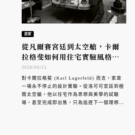
居家
從凡爾賽宮廷到太空艙，卡爾
拉格斐如何用住宅實驗風格與
思想？
2026/04/21
對卡爾拉格斐 (Karl Lagerfeld) 而言，家是
一場永不停止的設計實驗。從洛可可宮廷到極
簡太空艙，他以住宅作為思想與美學的試驗
場，甚至完成即出售，只為追逐下一個理想風
格。本文帶你走進他橫跨巴黎、摩納哥、漢堡
與羅馬的私人居所，解讀這位時尚大帝如何用
居家空間書寫自己的設計史與精神世界。