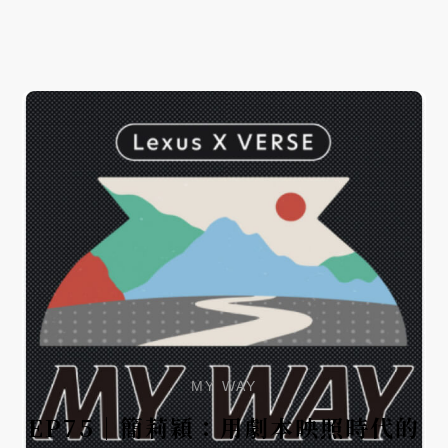
聽眾，能藉由「積極想像」找尋自己的心之所向。對
他來說，探索未知、活得豐富精彩，就是他理想中的
迷人生活。 本集，除了談及心理學領域的經驗，身為
土城人的海苔熊，也將和我們分享土城一處無人知曉
的開心農場。
MY WAY
EP75｜簡莉穎：用劇本映照時代的