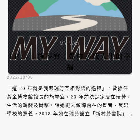
MY WAY
EP77｜施岑宜：帶你尋找人生的幸
福
2022/10/06
「這 20 年就是我跟瑞芳互相對話的過程」。曾擔任
黃金博物館館長的施岑宜，20 年前決定定居在瑞芳，
生活的轉變及衝擊，讓她更去傾聽內在的聲音、反思
學校的意義。2018 年她在瑞芳設立「新村芳書院」，
成為小鎮辦學的「山長」，透過閱讀書籍，打開生命
更多的可能性。本集她將分享所觀察到的偏鄉家庭問
題，及身為家長對於教育的各種思考。