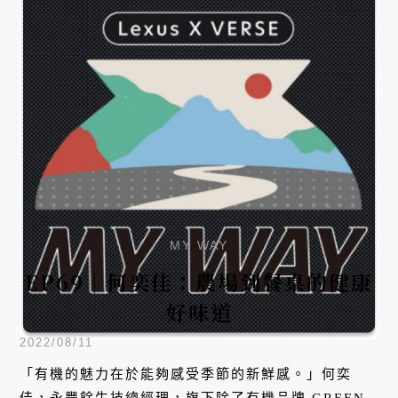
MY WAY
EP69｜何奕佳：農場到餐桌的健康
好味道
2022/08/11
「有機的魅力在於能夠感受季節的新鮮感。」何奕
佳，永豐餘生技總經理，旗下除了有機品牌 GREEN