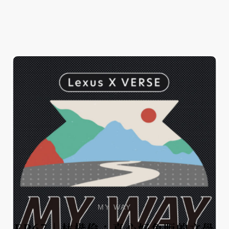
MY WAY
EP67｜林楷倫：真心好魚販的文學