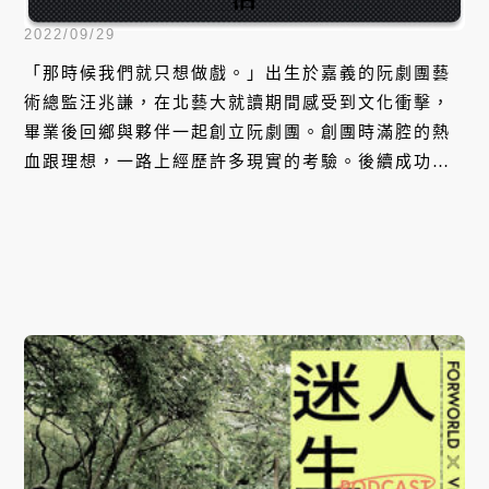
2022/09/29
「那時候我們就只想做戲。」出生於嘉義的阮劇團藝
術總監汪兆謙，在北藝大就讀期間感受到文化衝擊，
畢業後回鄉與夥伴一起創立阮劇團。創團時滿腔的熱
血跟理想，一路上經歷許多現實的考驗。後續成功地
將倒團的危機變成了轉機，不僅讓劇場藝術深入嘉義
的日常，更與日本劇場知名導演合作進軍國際。本集
他將分享創團到現在的心路歷程，以及介紹即將推出
的新作品。