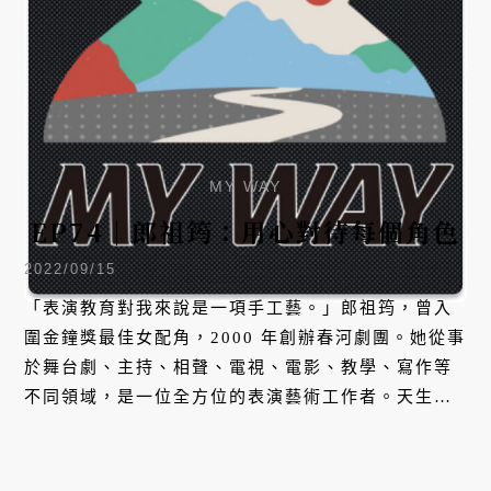
MY WAY
EP74｜郎祖筠：用心對待每個角色
2022/09/15
「表演教育對我來說是一項手工藝。」郎祖筠，曾入
圍金鐘獎最佳女配角，2000 年創辦春河劇團。她從事
於舞台劇、主持、相聲、電視、電影、教學、寫作等
不同領域，是一位全方位的表演藝術工作者。天生性
格加上家庭的耳濡目染，郎祖筠自高中就認知到表演
是一件非常快樂的事，一路走來，亦認為表演是一生
的熱情所在。本集，她將聊聊表演的心法，與分享新