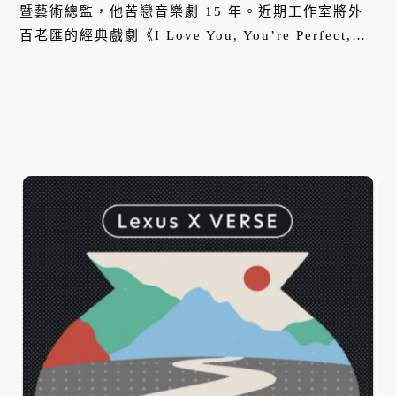
暨藝術總監，他苦戀音樂劇 15 年。近期工作室將外
百老匯的經典戲劇《I Love You, You’re Perfect,
Now Change》轉譯成中文版，並以定目劇的形式在
信義誠品輪番上演，王希文期許未來劇場能深入大眾
的生活。本集，他將揭露外國戲劇轉譯成中文版的幕
後故事，以及面對不同載體，製作配樂的各種細節。