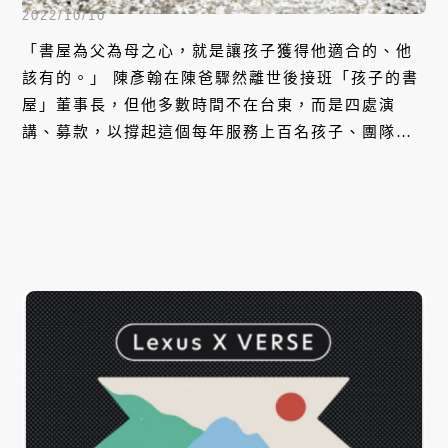
2022/10/10
「書屋為父為母之心，就是讓孩子獲得他適合的、他
該有的。」 陳彥翰在陳爸驟然離世後接班「孩子的書
屋」董事長，但他多數時間不在台東，而是四處演
講、募款，以撐起這個每年服務上百名孩子、團隊成
員超過百人的組織。在陳彥翰領導的書屋裡，教師能
藉由諮商系統，打開心房、拿掉框架，孩子也能因此
得到真心誠意的對待、充滿愛與關懷的陪伴。 本集，
陳彥翰將分享孩子的書屋，如何將服務範圍從孩子擴
及社區居民。就讓我們一起在他柔和的聲線裡，聽見
書屋的故事。