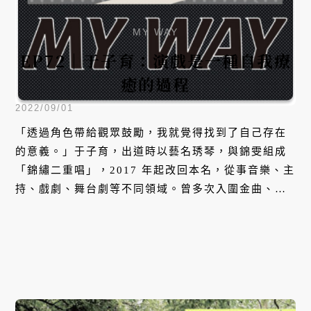
MY WAY
EP72｜于子育：演戲是一種自我療
癒的過程
2022/09/01
「透過角色帶給觀眾鼓勵，我就覺得找到了自己存在
的意義。」于子育，出道時以藝名琇琴，與錦雯組成
「錦繡二重唱」，2017 年起改回本名，從事音樂、主
持、戲劇、舞台劇等不同領域。曾多次入圍金曲、金
鐘獎，並以「俗女養成記」獲得第 55 屆金鐘獎迷你
劇集／電視電影女配角獎。「我真的覺得演戲救了我
耶！」，于子育笑著說，在戲劇裡她找到了讓自己快
樂的方式，每一次與角色搭檔、合作，都讓表演像是
一場不斷自我成長的旅程。本集，她將分享自己愛上
演戲的心路歷程，以及與媽媽關係的轉變。