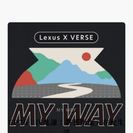
MY WAY
EP76｜汪兆謙：將藝術深入在地生
活