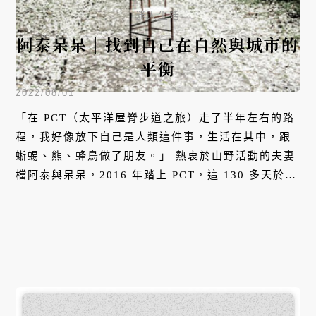
迷人生活
阿泰呆呆｜找到自己在自然與城市的
平衡
2022/08/01
「在 PCT（太平洋屋脊步道之旅）走了半年左右的路
程，我好像放下自己是人類這件事，生活在其中，跟
蜥蜴、熊、蜂鳥做了朋友。」 熱衷於山野活動的夫妻
檔阿泰與呆呆，2016 年踏上 PCT，這 130 多天於野
外的日子，彷彿身體與自然達到平衡，自此他們迷上
了走路。要如何開啟親近自然的生活？阿泰與呆呆說
從自家附近的開始就好，譬如土城家山上的社區型步
道，就像公園是生活空間的延伸，調節你日常的步
調。 本集，阿泰與呆呆將和我們分享如何透過走路找
到生活的平衡，一起跟隨著他們的腳步，找到你親近
自然的方法吧！