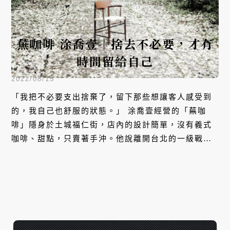
迷人生活
蕪咖啡 涂喬壹｜捨去不必要，才有
時間留給自己
2022/08/15
「我把不必要支出捨棄了，留下那些想讓客人感受到
的，我自己也舒服的狀態。」 涂喬壹經營的「蕪咖
啡」隱身於土城福仁街，店內的設計簡單，沒有義式
咖啡、甜點，只賣著手沖。他說離開台北的一級戰區
回到土城開店，便是希望找回自己的步調，留點時間
和家人吃飯，在深夜看著熄燈的大街，真心感受那一
刻的浪漫。 本集，涂喬壹將和我們分享，離去台北，
來到土城的生活與心境轉換。伴隨著咖啡香，讓我們
一起聽聽他與自己相處的故事。