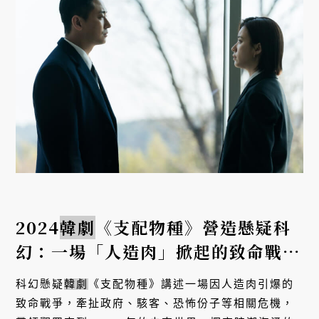
2024
韓劇
《支配物種》營造懸疑科
幻：一場「人造肉」掀起的致命戰
爭！
科幻懸疑
韓劇
《支配物種》講述一場因人造肉引爆的
致命戰爭，牽扯政府、駭客、恐怖份子等相關危機，