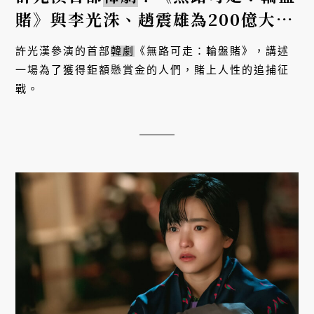
賭》與李光洙、趙震雄為200億大開
殺戒！
許光漢參演的首部
韓劇
《無路可走：輪盤賭》，講述
一場為了獲得鉅額懸賞金的人們，賭上人性的追捕征
戰。