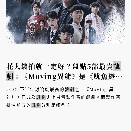
花大錢拍就一定好？盤點5部最貴
韓
劇
：《Moving異能》是《魷魚遊
戲》兩倍預算、《紙房子：韓國篇》
2023 下半年討論度最高的
韓劇
之一《Moving 異
才第四！
能》，已成為
韓劇
史上最貴製作費的戲劇。而製作費
排名前五的
韓劇
分別是哪些？