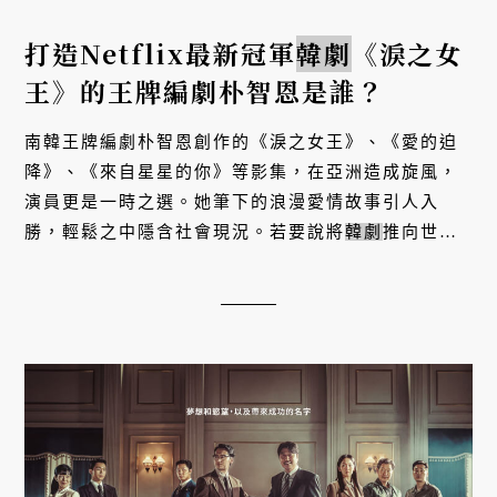
打造Netflix最新冠軍
韓劇
《淚之女
王》的王牌編劇朴智恩是誰？
南韓王牌編劇朴智恩創作的《淚之女王》、《愛的迫
降》、《來自星星的你》等影集，在亞洲造成旋風，
演員更是一時之選。她筆下的浪漫愛情故事引人入
勝，輕鬆之中隱含社會現況。若要說將
韓劇
推向世界
的重要人物，朴智恩絕對功不可沒。不過，在這之
前，她可是花了 12 年才成為...