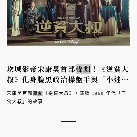
坎城影帝宋康昊首部
韓劇
！《逆貧大
叔》化身腹黑政治操盤手與「小迷
糊」李奎炯飆戲
宋康昊首部
韓劇
《逆貧大叔》，演繹 1960 年代「三
食大叔」的故事。