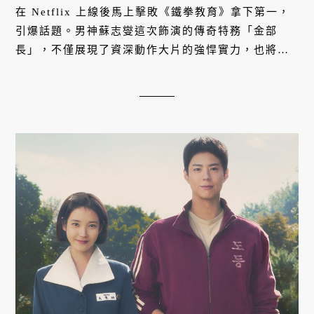
在 Netflix 上線後馬上擊敗《鐵拳教育》拿下第一，
引爆話題。男神蘇志燮這次飾演的傳奇特務「金部
長」，不僅展現了資深動作大片的強悍實力，也將女
兒傻瓜的溫情層次詮釋得淋漓盡致。本文精選他的 9
部代表作，好好認識這位韓...