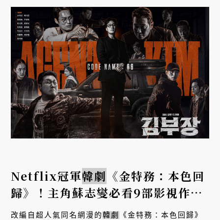
Netflix冠軍
韓劇
《金特務：本色回
歸》！主角蘇志燮必看9部影視作品
推薦
改編自超人氣同名網漫的
韓劇
《金特務：本色回歸》