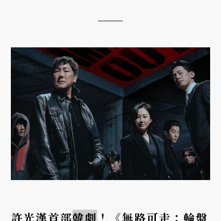
都成為
韓劇
史上的標誌時刻，從《巴黎戀人》、《秘
密花園》、《太陽的後裔...
許光漢首部
韓劇
！《無路可走：輪盤