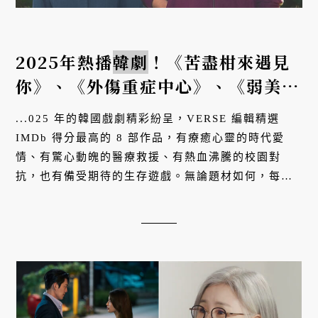
2025年熱播
韓劇
！《苦盡柑來遇見
你》、《外傷重症中心》、《弱美男
英雄》等8部話題作與IMDb評分
...025 年的韓國戲劇精彩紛呈，VERSE 編輯精選
IMDb 得分最高的 8 部作品，有療癒心靈的時代愛
情、有驚心動魄的醫療救援、有熱血沸騰的校園對
抗，也有備受期待的生存遊戲。無論題材如何，每部
作品各有特色，有的以細膩情感打動觀眾，有的則以
緊張節奏引發討論，呈現
韓劇
多元的魅力。...