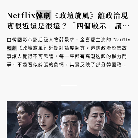
Netflix
韓劇
《政壇旋風》離政治現
實很近還是很遠？「四個啟示」讓我
們認識政治本質
由韓國影帝影后級人物薛景求、金喜愛主演的 Netflix
韓劇
《政壇旋風》近期討論度超夯。這齣政治影集故
事讓人覺得不可思議，每一集都有高潮迭起的權力鬥
爭。不過看似誇張的劇情，其實反映了部分韓國政治
的真實與殘酷，也讓我們可以一窺政治權力的本質。