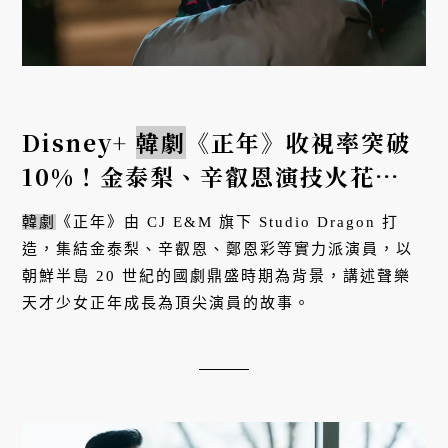
Disney+
韓劇
《正年》收視率突破
10%！金泰梨、辛叡恩演技火花四
射，鄭恩彩反串男主角登話題榜
韓劇
《正年》由 CJ E&M 旗下 Studio Dragon 打
造，集結金泰梨、辛叡恩、鄭恩彩等實力派演員，以
朝鮮半島 20 世紀的國劇鼎盛時期為背景，講述聲樂
天才少女正年成長為頂尖演員的故事。