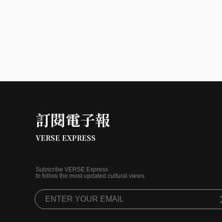
訂閱電子報
VERSE EXPRESS
Subscribe VERSE Express
to follow the most updated cultural views.