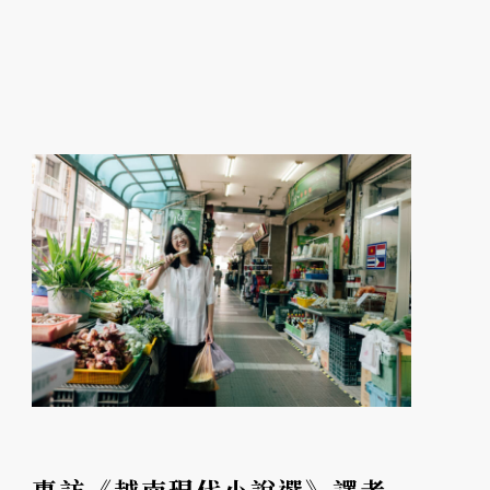
張正持續創造、也見證著這片閱讀風景的茁
壯，更透過書本牽起兩個社群的相互了解，和
善意人情的溫暖流動...