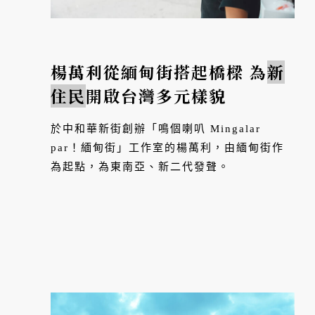
楊萬利從緬甸街搭起橋樑 為
新
住民
開啟台灣多元樣貌
於中和華新街創辦「鳴個喇叭 Mingalar
par！緬甸街」工作室的楊萬利，由緬甸街作
為起點，為東南亞、新二代發聲。