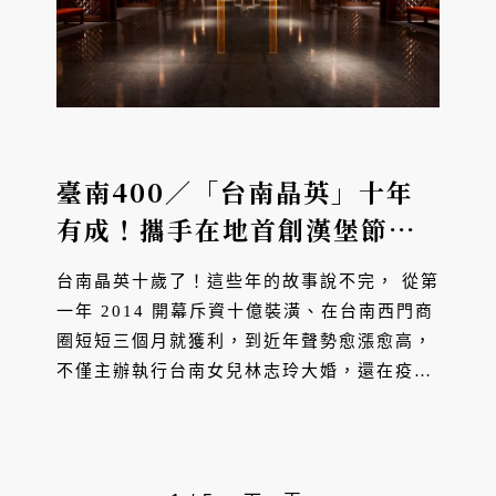
臺南400／「台南晶英」十年
有成！攜手在地首創漢堡節、
霸道趴⋯食藝新體驗，專注永
台南晶英十歲了！這些年的故事說不完， 從第
續成台灣首家健康旅遊認證旅
一年 2014 開幕斥資十億裝潢、在台南西門商
店
圈短短三個月就獲利，到近年聲勢愈漲愈高，
不僅主辦執行台南女兒林志玲大婚，還在疫情
期間逆勢獲利億元好成績，疫後住房率穩占八
成。今年與成功大學合作「臺南 400」系列展
覽，展現歷史...