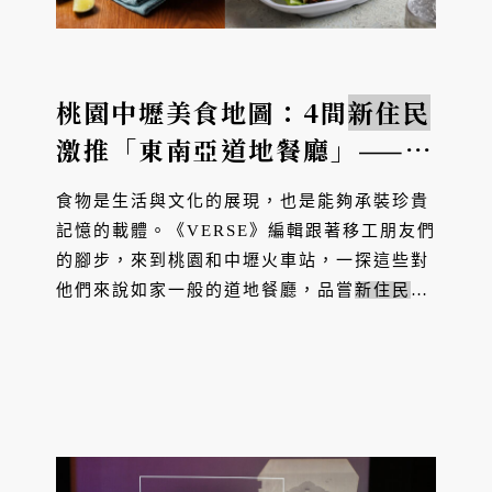
桃園中壢美食地圖：4間
新住民
激推「東南亞道地餐廳」——從
20年泰式老店到越南網紅主廚
食物是生活與文化的展現，也是能夠承裝珍貴
的家鄉味
記憶的載體。《VERSE》編輯跟著移工朋友們
的腳步，來到桃園和中壢火車站，一探這些對
他們來說如家一般的道地餐廳，品嘗
新住民
老
闆匠心復刻的家鄉味。