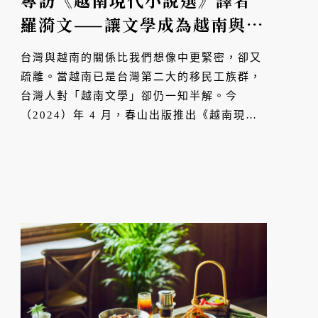
專訪《越南現代小說選》譯者
羅漪文——讓文學成為越南與台
灣的橋樑
台灣與越南的關係比我們想像中更緊密，卻又
疏離。當越南已是台灣第二大的移民工族群，
台灣人對「越南文學」卻仍一知半解。今
（2024）年 4 月，春山出版推出《越南現代
小說選》，提供台灣讀者認識越南文學的有力
起點。這是台灣第一本由越南文直譯的小說選
集，邀請曾獲台北...