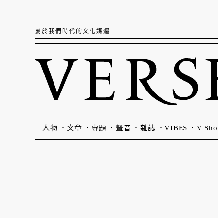
屬於我們時代的文化媒體
人物
文章
專題
聲音
雜誌
VIBES
V Sho