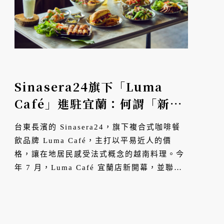
Sinasera24旗下「Luma
Café」進駐宜蘭：何謂「新越
式料理」？探索在地咖啡館的
台東長濱的 Sinasera24，旗下複合式咖啡餐
多元食尚
飲品牌 Luma Café，主打以平易近人的價
格，讓在地居民感受法式概念的越南料理。今
年 7 月，Luma Café 宜蘭店新開幕，並聯手
「TERRA 土然巧克力專門店」、「Bonsoy」
合作，推出限定聯名餐點。