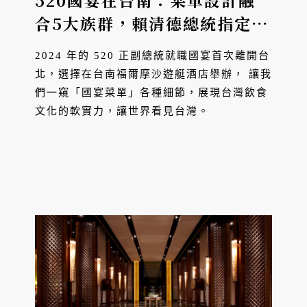
520國宴在台南：菜單設計融
合5大族群，賴清德總統指定
「茶之魔手珍奶配蝦仁飯」、
2024 年的 520 正副總統就職國宴首次離開台
滷味、東泉辣椒醬創意融入8道
北，選擇在台南福爾摩沙遊艇酒店舉辦， 讓我
菜
們一窺「國宴菜單」各種細節，展現台灣飲食
文化的軟實力，讓世界看見台灣。