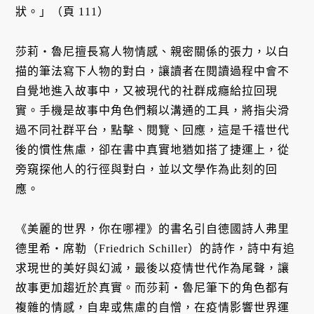
狀。」（頁 111）
莎莉・魯尼擅長寫人物情感、親密關係的張力，以白
描的筆法寫下人物的對白，讓讀者在閱讀過程中會不
自覺地進入故事中，又被現代的社群成癮給拉回現
實。手機是故事中角色們賴以溝通的工具，將指尖滑
過不同社群平台，點擊、閱覽、回應，這是千禧世代
後的慣性焦慮，卻在書中真實地猶如搭了捷運上，從
旁窺探他人的行徑與對白，並以文學作為此刻的回
應。
《美麗的世界，你在哪裡》的書名引自德國詩人弗里
德里希・席勒（Friedrich Schiller）的詩作，詩中有追
求現世的美好與幻滅，最後以疫情世代作為尾聲，讓
故事更加趨近於真實。而莎莉・魯尼筆下的角色都有
複雜的情感，自卑或焦慮的自憎，在疫情影響世界運