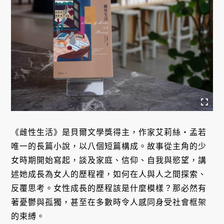
《雌性生活》是貝爾文學獎得主，作家艾莉絲・孟若
唯一的長篇小說，以八個短篇構成。故事從主角的少
女時期開始寫起，談及家庭、信仰、自我與慾望，講
述她成長為女人的歷程裡，如何在人與人之間探索、
反覆思考。女性成長的歷程該是什麼模樣？那必然有
著憂鬱與孤獨，甚至在多數時令人感同身受社會框架
的束縛。