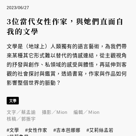
2023/06/27
3位當代女性作家，與她們直面自
我的文學
文學是（地球上）人類獨有的語言藝術，為我們帶
來某種其它形式難以替代的情感連結，從主觀視角
的抒發與創作、私領域的感受與體悟，再延伸到客
觀的社會探討與鑑賞，透過書寫，作家與作品如何
影響整個世界的脈動？
文學
文字／
蔡孟諭
攝影／
Mion
編輯／
Ｍion
核稿／
郭振宇
#文學
#女性作家
#吉本芭娜娜
#艾莉絲孟若