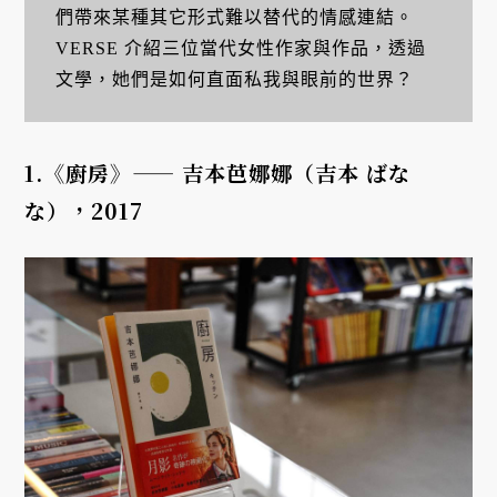
們帶來某種其它形式難以替代的情感連結。
VERSE 介紹三位當代女性作家與作品，透過
文學，她們是如何直面私我與眼前的世界？
1.《廚房》—— 吉本芭娜娜（吉本 ばな
な），2017