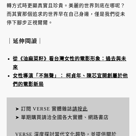
轉方式時更顯真實且珍貴。美麗的世界到底在哪呢？
而其實那個追求的世界早在自己身邊，僅是我們從未
停下腳步正視爾爾。
｜延伸閱讀｜
從《油麻菜籽》看台灣女性的電影形象：過去與未
來
女性導演「不無聲」： 柯貞年、陳芯宜開創屬於他
們的電影新局
➤ 訂閱 VERSE 實體雜誌
請按此
➤ 單期購買請洽全國各大實體、網路書店
VERSE 深度探討當代文化趨勢，並提供關於