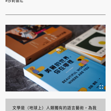
#莎莉魯尼
文學是（地球上）人類獨有的語言藝術，為我