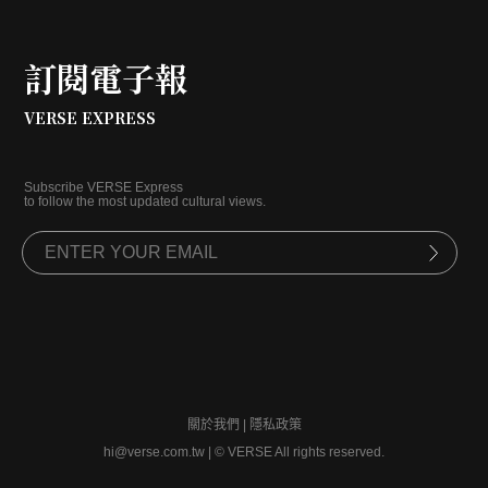
訂閱電子報
VERSE EXPRESS
Subscribe VERSE Express
to follow the most updated cultural views.
關於我們
|
隱私政策
hi@verse.com.tw
|
© VERSE All rights reserved.