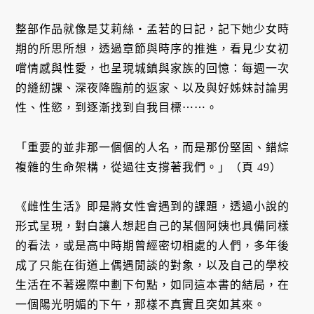
整部作品就像是艾莉絲・孟若的日記，記下她少女時
期的所思所想，透過章節與時序的推進，看見少女初
嚐情感與性愛，也呈現城鎮與家族的回憶：每週一次
的縫紉課、深夜降臨前的返家、以及與好姊妹討論男
性、性慾，到逐漸找到自我目標⋯⋯。
「重要的並非那一個個的人名，而是那份堅固、錯綜
複雜的生命架構，從過往支撐著我們。」（頁 49）
《雌性生活》即是將女性會遇到的課題，透過小說的
形式呈現，對白讓人想起自己的某個阿姨也具備同樣
的看法，或是高中時期曾經密切相處的人們，多年後
成了只能在街道上偶遇閒談的對象，以及自己的學校
生活在不著邊際中劃下句點，如同這本書的結局，在
一個陽光明媚的下午，那樣不真實且突如其來。