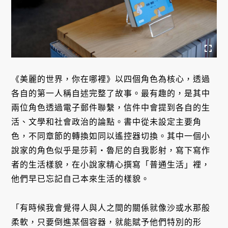
《美麗的世界，你在哪裡》以四個角色為核心，透過
各自的第一人稱自述完整了故事。最有趣的，是其中
兩位角色透過電子郵件聯繫，信件中會提到各自的生
活、文學和社會政治的論點。書中從未設定主要角
色，不同章節的轉換如同以遙控器切換。其中一個小
說家的角色似乎是莎莉・魯尼的自我影射，寫下寫作
者的生活樣貌，在小說家精心撰寫「普通生活」裡，
他們早已忘記自己本來生活的樣貌。
「有時候我會覺得人與人之間的關係就像沙或水那般
柔軟，只要倒進某個容器，就能賦予他們特別的形