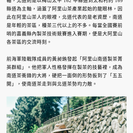
軸，北道則是以梅山太平 162 甲縣道到太和村的 169
縣道為主軸，涵蓋了阿里山茶產業起始的龍眼林，因
此在阿里山茶人的眼裡，北道代表的是老資歷，南道
是年輕的茶區，種茶三代以上的不多。每當全國賽前
哨的嘉義縣內製茶技術競賽進入賽期，便是大阿里山
各茶區的交流時刻。
前海軍陸戰隊成員的黃昶銪發起「阿里山南道製茶菁
英群組」。他把軍人性格發揮在製茶的技藝裡，成為
南道茶衝鋒的大將，硬把一面倒的形勢扳到了「五五
開」，使南道茶走到與北道茶勢均力敵。