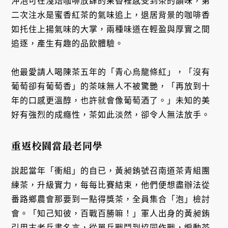
沖泡可在淺焙咖啡放肆的果香裡感受到茶的韻味，第
二次注水是蜜香紅茶的氣味追上，退居背景的咖啡香
如托住上揚氣味的大掌，兩種味道在輕盈與厚實之間
追逐，產生有趣的品飲體驗。
他最愛請人喝陳茶五年的「青心烏龍條紅」，「沒有
葡萄卻有葡萄香」的茶味無人不被驚艷，「再放到十
年的口感更溫醇，也許就會像葡萄酒了。」未知的美
好有強烈的成癮性，茶如此淡然，卻令人無法放手。
重返校園當最老同學
說起當年「衝組」的自已，黃昶銪號召南道茶青組團
練茶，升級實力，每每比賽結束，他們便想盡辦法從
番路鄉農會那要到一點得獎茶，全員集合「泡」檢討
會。「知己知彼，百戰百勝嘛！」軍人出身的黃昶銪
引用古老兵書名言，從單兵戰鬥到協同作戰，煽動茶