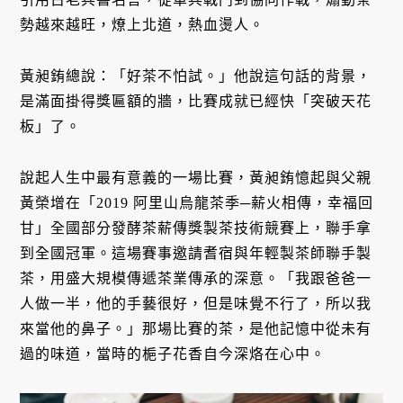
勢越來越旺，燎上北道，熱血燙人。
黃昶銪總說：「好茶不怕試。」他說這句話的背景，
是滿面掛得獎匾額的牆，比賽成就已經快「突破天花
板」了。
說起人生中最有意義的一場比賽，黃昶銪憶起與父親
黃榮增在「2019 阿里山烏龍茶季─薪火相傳，幸福回
甘」全國部分發酵茶薪傳獎製茶技術競賽上，聯手拿
到全國冠軍。這場賽事邀請耆宿與年輕製茶師聯手製
茶，用盛大規模傳遞茶業傳承的深意。「我跟爸爸一
人做一半，他的手藝很好，但是味覺不行了，所以我
來當他的鼻子。」那場比賽的茶，是他記憶中從未有
過的味道，當時的梔子花香自今深烙在心中。