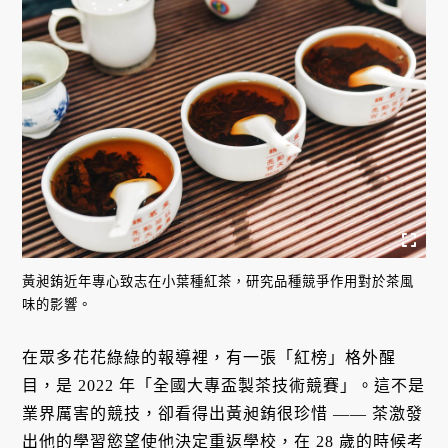
黃昶銪近年專心致志在小葉種紅茶，研究品種競爭作用對於茶風
味的影響。
在眾多花花綠綠的報導裡，有一張「紅榜」格外醒
目，是 2022 年「全國大專盃製茶技術競賽」。這不是
業界厲害的競技，卻看得出黃昶銪很珍惜 —— 茶激發
出他的學習慾望使他決定重返學校，在 28 歲的時候考