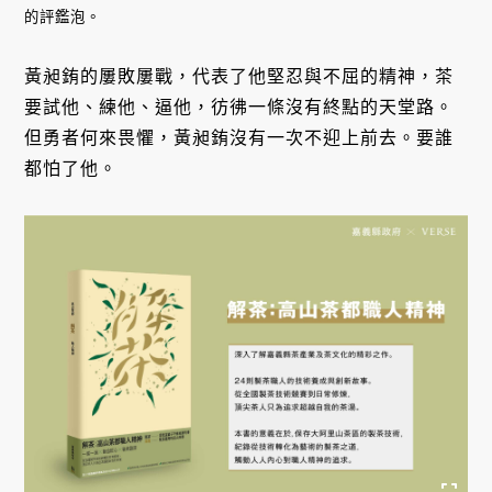
的評鑑泡。
黃昶銪的屢敗屢戰，代表了他堅忍與不屈的精神，茶
要試他、練他、逼他，彷彿一條沒有終點的天堂路。
但勇者何來畏懼，黃昶銪沒有一次不迎上前去。要誰
都怕了他。