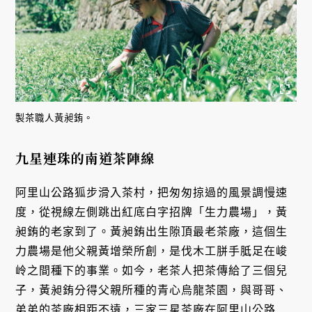
製茶職人黃昶銪。
九星連珠的南道茶陣線
阿里山公路狐步滑入茶村，把匆匆掠過的風景調慢速
度，從視線左側跳出紅底白字招牌「生力農場」，黃
昶銪的老家到了。黃昶銪出生隙頂最老茶廠，這個生
力農場是他父親黃增榮所創，是伐木工胼手胝足在峻
岭之間種下的事業。如今，老茶人把茶傳給了三個兒
子，黃昶銪分得父親所種的青心烏龍茶園，與哥哥、
弟弟的茶廠相距不遠，三家三星茶廠在阿里山公路