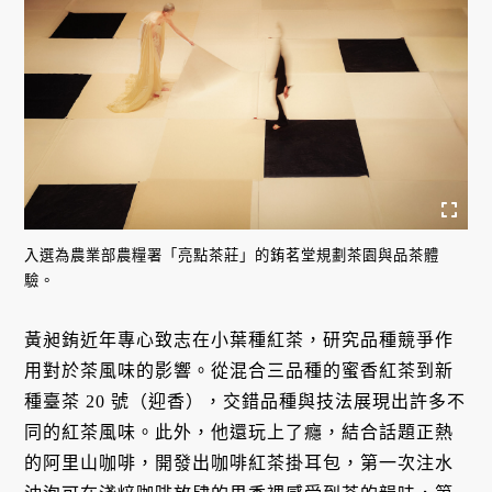
入選為農業部農糧署「亮點茶莊」的銪茗堂規劃茶園與品茶體
驗。
黃昶銪近年專心致志在小葉種紅茶，研究品種競爭作
用對於茶風味的影響。從混合三品種的蜜香紅茶到新
種臺茶 20 號（迎香），交錯品種與技法展現出許多不
同的紅茶風味。此外，他還玩上了癮，結合話題正熱
的阿里山咖啡，開發出咖啡紅茶掛耳包，第一次注水