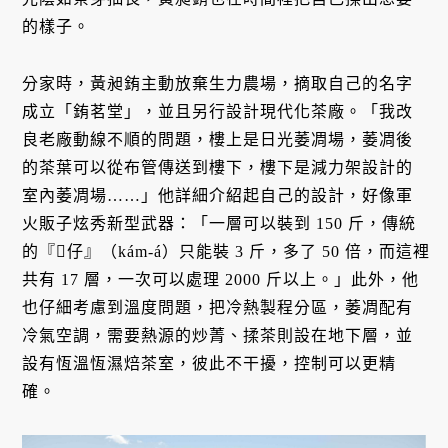
的樣子。
分家時，黃昶銪主動放棄生力農場，摘取自己的名字
成立「銪茗堂」，並且另行設計現代化茶廠。「我改
良老廠動線不順的問題，樓上是日光萎凋場，萎凋後
的茶葉可以從布管傳送到樓下，樓下是減力架設計的
室內萎凋場……」他詳細介紹起自己的設計，好像軍
火販子炫秀新型武器：「一層可以裝到 150 斤，傳統
的『𥴊仔』（kám-á）只能裝 3 斤，多了 50 倍，而這裡
共有 17 層，一次可以處理 2000 斤以上。」此外，他
也仔細考慮到溫度問題，把冷熱製程分區，萎凋配有
冷氣空調，需要熱源的炒菁、揉茶則設在地下層，並
設有恆溫恆濕焙茶室，彼此不干擾，控制可以更精
確。