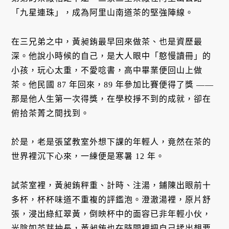
「九星連珠」，成為阿里山南道茶的堅強陣線。
在三兄弟之中，黃昶銪最早回來做茶、也是資歷最
深。他說小時候的自己，是大人眼中「憨慢讀冊」的
小孩，玩心太重，不愛唸書，高中畢業便回山上做
茶。他民國 87 年回來，89 年參加比賽便得了獎 ——
那是他人生第一次得獎，在學校掙不到的成就，卻在
俯拾茶菁之間找到。
於是，老是張望教室外想下課的年輕人，竟然在茶的
世界裡沉下心來，一練便是寒暑 12 年。
試茶室裡，黃昶銪秤重、計時、注湯，鋪陳出眼前十
多杯，杯杯味道不重複的評鑑泡。澄澈湯裡，原片舒
張，浸出綠紅翠黃，倒映杯中的面容已非年輕小伙，
光陰如茶芽抽長，黃昶銪也在時間裡把自己揉出想要