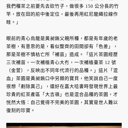
我們種茶之前要先去砍竹子，做很多 150 公分長的竹
竿，放在田的前中後定位，最後再用紅尼龍繩拉線作
畦。」
眼前的青心烏龍是黃昶銪父親所種，都是有年歲的老
茶樹，有意思的是，看似整齊的田間卻有「色差」，
那是茶樹不慎枯亡所「補苗」造成。「這片茶園經歷
三次補苗，一次補植青心大冇，一次補植臺茶 12 號
（金萱），反映出不同年代流行的品種。」這片「混
血」茶園是黃昶銪口中另類的寶貝，他笑說自己一度
很想「剷除異己」，還好在嘉大唸書時發現世界上最
珍貴的紅茶產區「大吉嶺」也是混合品種的茶園，才
恍然大悟：自己覺得不完美的茶園，其實是世人難以
復刻的珍寶。