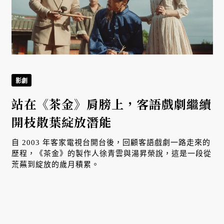
影劇
站在《茶金》肩膀上，客語戲劇繼續
開枝散葉綻放潛能
自 2003 年客家電視台開台後，回顧客語戲劇一路走來的
菜
歷程，《茶金》的製作人徐青雲與湯昇榮說，這是一段從
荒蕪到綻放的歲月積累。