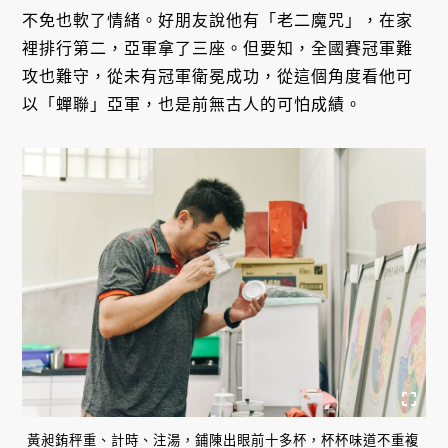
不免也軟了情緒。好朋友說他有「老二魔咒」，在家
裡排行第二，亞軍拿了三座。但要知，全國賽冠軍難
攻也難守，從未有冠軍衛冕成功，從這個角度看他可
以「蟬聯」亞軍，也是前無古人的可怕成績。
黃昶銪秤重、計時、注湯，鋪陳出眼前十多杯，杯杯味道不重複