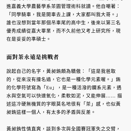
進嘉義大學農藝學系茶園管理術科就讀。他自嘲著：
「同學騎車，我是開車去上課，大家都叫我大哥。」
誰也沒想到當年那個吊車尾的高中生，後來以第三名
優秀成績從嘉大畢業，而不久前他又考上研究所，現
在是妥妥的準碩士。
面對茶永遠是挑戰者
說起自己的名字，黃昶銪頗為驕傲：「這是我爸取
的，從來沒有撞名過，它也是一種化學元素喔。」銪
的化學符號寫為「Eu」，是一種活潑的鑭系元素，遇
水與空氣可以快速氧化，柔軟如泥，又能伸展…… 描
述這冷硬無機質的字眼莫名地很有「茶」感，也似黃
昶銪這樣一個人，有太多的矛盾與反差。
黃昶銪性情直爽，談到多次與全國賽冠軍失之交臂，