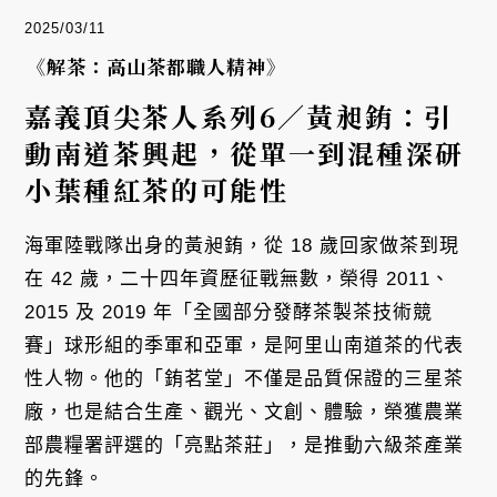
2025/03/11
《解茶：高山茶都職人精神》
嘉義頂尖茶人系列6／黃昶銪：引
動南道茶興起，從單一到混種深研
小葉種紅茶的可能性
海軍陸戰隊出身的黃昶銪，從 18 歲回家做茶到現
在 42 歲，二十四年資歷征戰無數，榮得 2011、
2015 及 2019 年「全國部分發酵茶製茶技術競
賽」球形組的季軍和亞軍，是阿里山南道茶的代表
性人物。他的「銪茗堂」不僅是品質保證的三星茶
廠，也是結合生產、觀光、文創、體驗，榮獲農業
部農糧署評選的「亮點茶莊」，是推動六級茶產業
的先鋒。