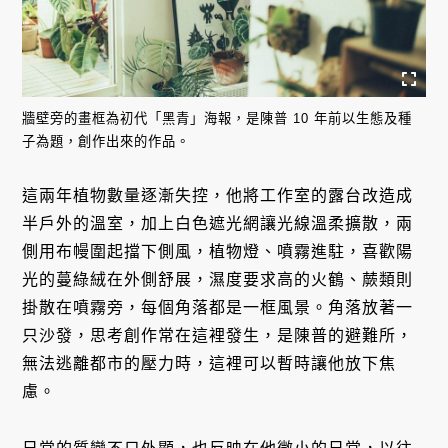
牆壁旁的畫框為初代「黑青」海報，是陳普 10 年前以生態及種
子為題，創作出來的作品。
這兩年植物數量逐漸失控，他將工作室的露台改造成
半戶外的溫室，加上白色遮光網讓光線溫柔擴散，兩
側用布幔圍起擋下側風，植物燈、噴霧進駐，喜歡陽
光的蔓綠絨在外側舒展，濕度要求高的火鶴、蕨類則
掛散在噴霧旁，每個角落都是一框風景。角落放著一
只沙發，思考創作常在這裡發生，是陳普的避難所，
無法逃離都市的壓力時，這裡可以暫時讓他放下焦
慮。