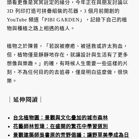
頭看更像是冥冥註定的緣分，今年正在與朋友討論以
3D 列印打造可拼疊組裝的花器，3 個月前開創的
YouTube 頻道「PIBI GARDEN」，記錄下自己的植
物與種植之路上相遇的植人。
植物之於陳普，「若說被療癒、被拯救或許太狗血，
但，植物僅是靜靜地存在，就讓設計與生活有了更多
想像與樂趣。」的確，有時候人生需要一些這樣的片
刻，不為任何目的的去追尋，僅是明白這麼做，很快
樂。
｜延伸閱讀｜
台北植物園：景觀與文化疊加的城市森林
花藝師林哲瑋：在盛開的繁花中學習道別
景觀建築師吳書原的荒野倡議：讓野草美學成為日