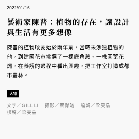
2022/01/16
藝術家陳普：植物的存在，讓設計
與生活有更多想像
陳普的植物啟蒙始於兩年前，當時未涉獵植物的
他，到建國花市挑選了一棵鹿角蕨、一株圓葉花
燭，在養護的過程中種出興趣，把工作室打造成都
市叢林。
人物
文字／
GILL LI
攝影／
蔡傑曦
編輯／
梁雯晶
核稿／
梁雯晶