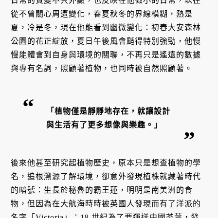
日常的質變不只外顯，也反映在他微小的日常，以往
從不曾關心周遭變化，春夏秋冬的界線模糊，熱是
夏，冷是冬，現在他能看到幽微變化：初春大安森林
公園的花正綻放，夏日午後風會颳得特別強勁，他慢
慢能體會到自身與環境的關聯，不再只是遙遠的數據
與專有名詞，照顧著植物，也同時被自然照顧著。
「植物僅是靜靜地存在，就讓設計
與生活有了更多想像與樂趣。」
後來他甚至研究起植物歷史，原本只是想查植物的學
名，追根溯源了解環境，卻意外發現植株就藏著時代
的暗號：生長於秘魯的霸王蓮，明明是南美洲的食
物，但因為在大航海時時被英國人發現而有了洋派的
名字「Victoria」；18 世紀為了要運送中國茶葉，發