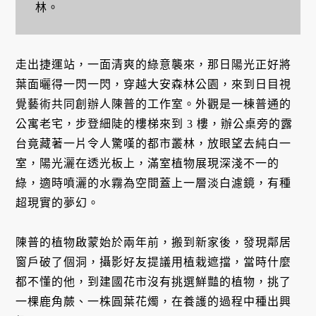
林。
走出捷運站，一面清爽的綠意襲來，那日陽光正好將
葉面曬得一閃一閃，穿越大安森林公園，來到日目視
覺藝術共同創辦人陳普的工作室。外觀是一棟普通的
公寓老宅，步登細陡的樓梯來到 3 樓，辦公桌旁的露
台竟藏著一片令人驚嘆的都市叢林，放眼望去純白一
室，陽光灑在透光板上，滿室植物展現深淺不一的
綠，適時噴灑的水霧為空間蓋上一層淡白濾鏡，有種
超現實的夢幻。
陳普的植物啟蒙始於兩年前，搬到新家後，發現鄰居
窗戶破了個洞，攝影好友提議用植栽遮擋，當時什麼
都不懂的他，到建國花市沒有挑選鮮豔的植物，挑了
一棵鹿角蕨、一株圓葉花燭，在養護的過程中種出興