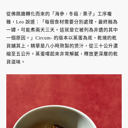
從佛跳牆轉化而來的「海參 / 冬菇 / 栗子」工序複
雜，Leo 說道：「每個食材需要分別處理，最終融為
一罈，可能煮兩天三天。這就是它被列為非遺的其中
一個原因。」Circum- 的版本以蒸蛋為底，乾燒的乾
貨鋪其上，精華是八小時熬製的煲汁，從三十公升濃
縮至五公升。蒸蛋嚐起來非常解膩，釋放更深層的乾
貨滋味。