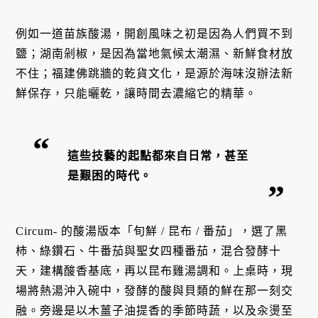
例如一道苗族酸湯，開創風味之初是因為人們買不到
鹽；湖南剁椒，是因為當地氣候太潮濕、新鮮食材放
不住；福建佛跳牆的乾貨文化，是源於海味沒辦法新
鮮保存，只能曬乾，讓時間去濃縮它的精華。
這些技藝的起點都來自日常，甚至
是艱困的時代。
Circum- 的酸湯版本「旬鮮 / 昆布 / 番茄」，選了黑
柿、綠鑽石、牛番茄與聖女四種番茄，混合發酵十
天，建構酸香基底，再以昆布雞湯調和。上桌時，現
場將熱湯沖入碗中，發酵的酸與貝類的鮮在那一刻交
融。旁邊是以木薑子油提香的季節時蔬，以及汆燙至