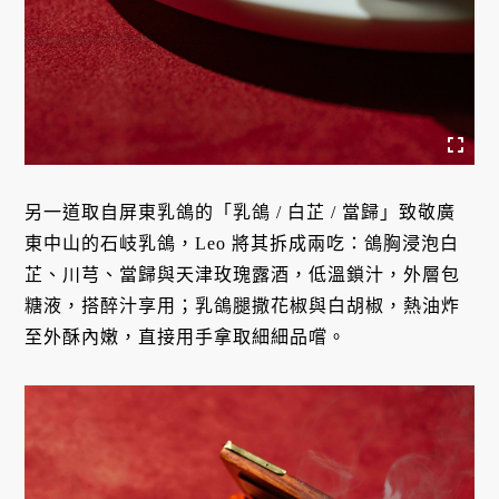
另一道取自屏東乳鴿的「乳鴿 / 白芷 / 當歸」致敬廣
東中山的石岐乳鴿，Leo 將其拆成兩吃：鴿胸浸泡白
芷、川芎、當歸與天津玫瑰露酒，低溫鎖汁，外層包
糖液，搭醉汁享用；乳鴿腿撒花椒與白胡椒，熱油炸
至外酥內嫩，直接用手拿取細細品嚐。