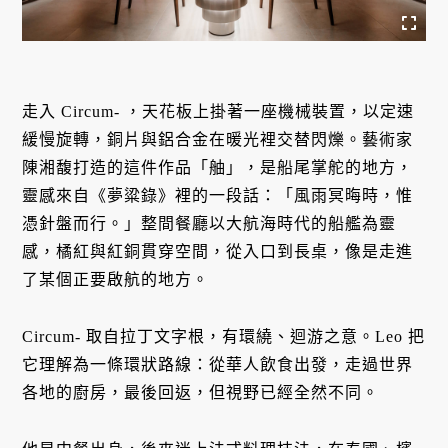
走入 Circum- ，天花板上掛著一座機械裝置，以定速
緩慢旋轉，銅片與鋁合金在暖光裡交替閃爍。藝術家
陳湘馥打造的這件作品「舳」，是船尾掌舵的地方，
靈感來自《夢粱錄》裡的一段話：「風雨冥晦時，惟
憑針盤而行。」整間餐廳以大航海時代的船艦為靈
感，橘紅與紅銅貫穿空間，從入口到長桌，像是走進
了某個正要啟航的地方。
Circum- 取自拉丁文字根，有環繞、迴游之意。Leo 把
它理解為一條環狀路線：從華人飲食出發，走過世界
各地的廚房，最後回返，但視野已經全然不同。