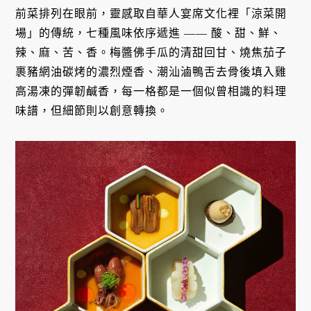
前菜排列在眼前，靈感取自華人宴席文化裡「涼菜開
場」的傳統，七種風味依序遞進 —— 酸、甜、鮮、
辣、麻、苦、香。梅醬佛手瓜的清甜回甘、燒焦茄子
裹豬網油碳烤的濃烈煙香、潮汕滷鴨舌去骨後填入雞
高湯凍的彈韌鹹香，每一格都是一個似曾相識的料理
味譜，但細節則以創意轉換。