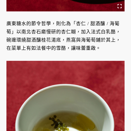
廣東糖水的節令哲學，則化為「杏仁 / 甜酒釀 / 海葡
萄」以南北杏石磨慢研的杏仁糊，加入法式白乳酪，
碗邊環繞甜酒釀桂花湯底，燕窩與海葡萄鋪於其上，
在菜單上有如法餐中的雪酪，讓味蕾重啟。