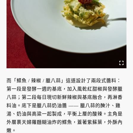
而「鰈魚 / 辣椒 / 臘八蒜」這道設計了兩段式醬料：
第一段是發酵一週的基底，加入風乾紅甜椒與發酵臘
八蒜；第二段每日現切新鮮辣椒與基底融合，再淋香
料油。底下是臘八蒜奶油醬 —— 臘八蒜的醃汁、雞
湯、奶油與高粱一起製成，平衡上層的酸辣。主角是
外層裹天婦羅麵糊油炸的鰈魚，蓋著紫蘇葉，外酥內
嫩。