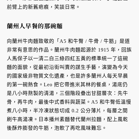
前臂上的新舊疤痕，笑談日常。
蘭州人早餐的那碗麵
向蘭州牛肉麵致敬的「A5 和牛臀 / 牛骨 / 牛筋」是道
非常有意思的作品。蘭州牛肉麵起源於 1915 年，回族
人馬保子以一清二白三綠四紅五黃的標準統一了這碗
麵的面貌，從最初沿街叫賣的謀生手藝，演變為今天
的國家級非物質文化遺產，也是許多蘭州人每天早晨
的第一碗熱食。Leo 把它帶進米其林的餐桌，湯底仍
是八小時熬製的清湯，三個階段疊出甘甜層次：先牛
骨，再牛肉，最後中式香料與蔬菜。A5 和牛臀低溫慢
煮八小時，半冷凍狀態切成 0.2 公分薄片，每層之間
刷牛高湯凍。日本播州素麵替代蘭州拉麵，配上風乾
後酥炸膨發的牛筋，泡軟了再吃風味難忘。