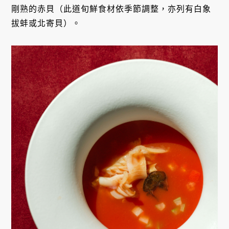
剛熟的赤貝（此道旬鮮食材依季節調整，亦列有白象
拔蚌或北寄貝）。