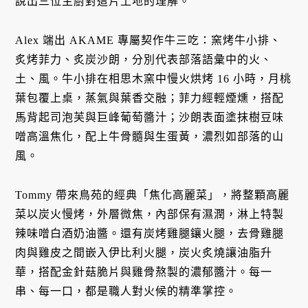
說出三位主廚對這片土地的理解。
Alex 端出 AKAME 專屬契作牛三吃：窯烤牛小排、
炙烤菲力、炙炭沙朗，分別代表部落語彙中的火、
土、風。牛小排在相思木窯中慢火烘烤 16 小時，月桃
葉包覆上桌，蒸氣與葉香交融；菲力經輕煙燻，搭配
馬背起司泡芙與巨峰葡萄醬汁；沙朗表面塗抹樹豆味
噌高溫焦化，配上牛骨髓與生蛋黃，濃烈如部落的山
風。
Tommy 帶來鳥苑的經典「焦化高麗菜」，將整顆高麗
菜以炭火慢烤，外層微焦，內部保有濕潤，淋上特製
辣味噌白酒奶油醬。還有炭烤雞腿鑲火腿，去骨雞腿
肉與雞皮之間嵌入伊比利火腿，炭火炙燒讓油脂升
華，搭配金針菇脆片與雞骨熬製的濃郁醬汁。每一
串、每一口，都是職人對火候的精準掌控。