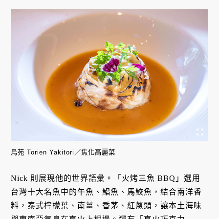
烏苑 Torien Yakitori／焦化高麗菜
Nick 則展現他的世界語彙。「火烤三魚 BBQ」選用
台灣十大名魚中的午魚、鯧魚、馬鮫魚，結合南洋香
料，泰式檸檬葉、南薑、香茅、紅蔥頭，讓本土海味