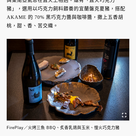
與東南亞氣息在直火上相遇。還有「直火巧克力
豬」，選用以巧克力飼料餵養的宜蘭盤克夏豬，搭配
AKAME 的 70% 黑巧克力醬與咖啡醬，撒上五香胡
桃，甜、香、苦交織。
FirePlay／火烤三魚 BBQ、炙香乳鴿與玉米、慢火巧克力豬