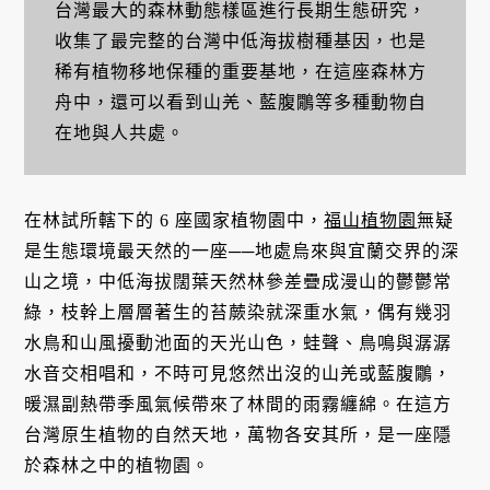
台灣最大的森林動態樣區進行長期生態研究，
收集了最完整的台灣中低海拔樹種基因，也是
稀有植物移地保種的重要基地，在這座森林方
舟中，還可以看到山羌、藍腹鷳等多種動物自
在地與人共處。
在林試所轄下的 6 座國家植物園中，
福山植物園
無疑
是生態環境最天然的一座──地處烏來與宜蘭交界的深
山之境，中低海拔闊葉天然林參差疊成漫山的鬱鬱常
綠，枝幹上層層著生的苔蕨染就深重水氣，偶有幾羽
水鳥和山風擾動池面的天光山色，蛙聲、鳥鳴與潺潺
水音交相唱和，不時可見悠然出沒的山羌或藍腹鷳，
暖濕副熱帶季風氣候帶來了林間的雨霧纏綿。在這方
台灣原生植物的自然天地，萬物各安其所，是一座隱
於森林之中的植物園。