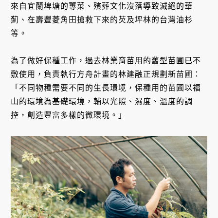
來自宜蘭埤塘的蓴菜、殯葬文化沒落導致滅絕的華
薊、在壽豐菱角田搶救下來的芡及坪林的台灣油杉
等。
為了做好保種工作，過去林業育苗用的舊型苗圃已不
敷使用，負責執行方舟計畫的林建融正規劃新苗圃：
「不同物種需要不同的生長環境，保種用的苗圃以福
山的環境為基礎環境，輔以光照、濕度、溫度的調
控，創造豐富多樣的微環境。」