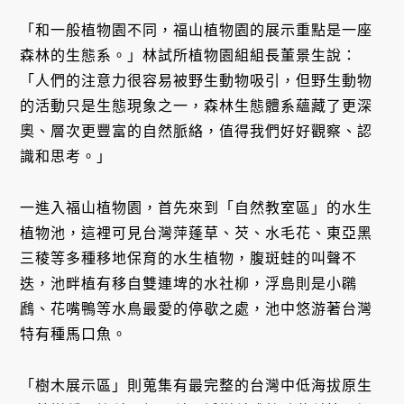
「和一般植物園不同，福山植物園的展示重點是一座
森林的生態系。」林試所植物園組組長董景生說：
「人們的注意力很容易被野生動物吸引，但野生動物
的活動只是生態現象之一，森林生態體系蘊藏了更深
奧、層次更豐富的自然脈絡，值得我們好好觀察、認
識和思考。」
一進入福山植物園，首先來到「自然教室區」的水生
植物池，這裡可見台灣萍蓬草、芡、水毛花、東亞黑
三稜等多種移地保育的水生植物，腹斑蛙的叫聲不
迭，池畔植有移自雙連埤的水社柳，浮島則是小鸊
鷉、花嘴鴨等水鳥最愛的停歇之處，池中悠游著台灣
特有種馬口魚。
「樹木展示區」則蒐集有最完整的台灣中低海拔原生