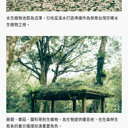
水生植物池原為沼澤，引哈盆溪水打造埤塘作為保育台灣珍稀水
生植物之用。
蕨類、蕈菇、蘭科等附生植物，為生物提供棲息地，也在森林生
態系的養分循環扮演重要角色。