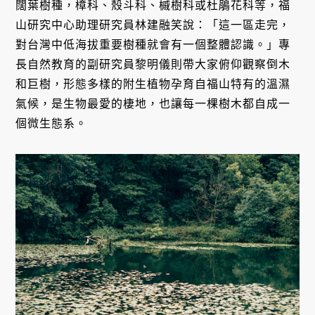
闊葉樹種，樟科、殼斗科、槭樹科或杜鵑花科等，福
山研究中心助理研究員林建融笑說：「這一區走完，
對台灣中低海拔重要樹種就會有一個整體認識。」專
長自然教育的副研究員黎明儀則帶大家俯仰觀察倒木
和巨樹，形態多樣的附生植物孕育自福山特有的溫濕
氣候，是生物最愛的棲地，也讓每一棵樹木都自成一
個微生態系。