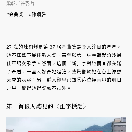
編輯／
許弼善
#金曲獎
#陳嫺靜
27 歲的陳嫺靜是第 37 屆金曲獎最令人注目的星星，
她不僅拿下最佳新人獎，甚至以第一張專輯就角逐最
佳華語女歌手。然而，這個「新」字對她而言卻充滿
了矛盾，一些人好奇她是誰，或驚艷於她在台上渾然
天成的表演；另一群人卻早已熟悉這位饒舌界的明日
之星，覺得她得獎毫不意外。
第一首被人聽見的〈正字標記〉