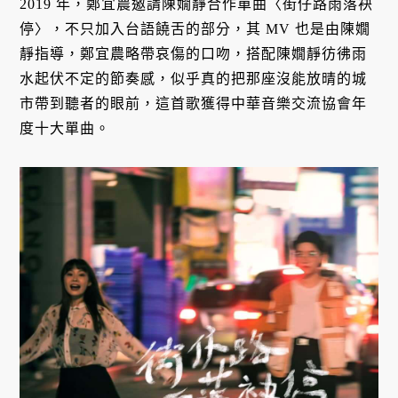
2019 年，鄭宜農邀請陳嫺靜合作單曲〈街仔路雨落袂
停〉，不只加入台語饒舌的部分，其 MV 也是由陳嫺
靜指導，鄭宜農略帶哀傷的口吻，搭配陳嫺靜彷彿雨
水起伏不定的節奏感，似乎真的把那座沒能放晴的城
市帶到聽者的眼前，這首歌獲得中華音樂交流協會年
度十大單曲。