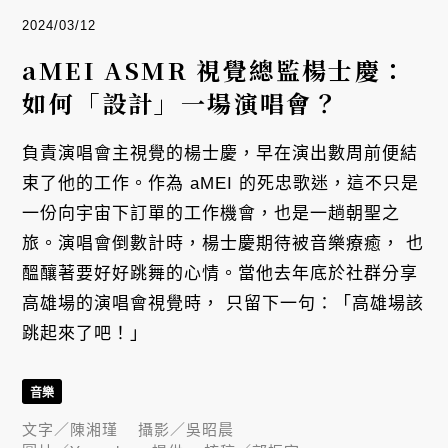
2024/03/12
aMEI ASMR 視覺總監楊士慶：
如何「設計」一場演唱會？
負責演唱會主視覺的楊士慶，早在演出數周前便結
束了他的工作。作為 aMEI 的死忠歌迷，這不只是
一份向宇宙下訂單的工作機會，也是一趟朝聖之
旅。演唱會倒數計時，楊士慶期待被音樂療癒， 也
醞釀著要好好跳舞的心情。當他去年底於社群分享
高雄場的演唱會視覺時， 只留下一句：「高雄場該
跳起來了吧！」
音樂
文字／
陳湘瑾
攝影／
吳昭晨