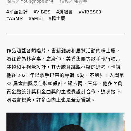
圖片／
Younghope提供
核稿／
郭振宇
#平面設計
#VIBES
#演唱會
#VIBES03
#ASMR
#aMEI
#楊士慶
作品涵蓋各類唱片、書籍雜誌和展覽活動的楊士慶，
過往曾為林宥嘉、盧廣仲、美秀集團等歌手執行唱片
裝幀和主視覺設計，其大膽且跳脫框架的思考，也讓
他在 2021 年以歌手巴奈的專輯《愛，不到》，入圍第
32 屆金曲獎最佳裝幀設計。過去兩、三年，他多次負
責金點設計獎和金曲獎的主視覺設計合作，這次接下
演唱會視覺，許多面向上也是全新嘗試。