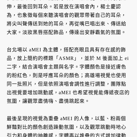
伸，最後回到耳朵。若是放在演唱會內，楊士慶認
為，也象徵每個來聽演唱會的觀眾帶著自己的耳朵，
將尖叫聲傳送到她的耳朵，再從嘴巴唱出來、傳送給
大家。淡妝黑唇搭配飾品，傳達出安靜霸氣的氛圍。
台北場以 aMEI 為主體，搭配亮眼且具有存在感的飾
品，放上簡約的標題「ASMR」，並於 M 後面加上 ei
二字，結合演唱會主題與名字。字體顏色是接近膚色
的粉紅色，則是呼應耳朵的顏色；高雄場視覺也使用
同一批照片，但是依照演唱會調性進行調整，團隊點
出視覺要增加跳動感，aMEI 也希望視覺能傳遞夜店的
氛圍，讓觀眾盡情嗨、盡情跳起來。
最後呈現的視覺為重疊 aMEI 的人像，以藍、粉兩個
鮮豔對比的顏色創造躁動氛圍，以及觀眾跳動時地心
引力和身體的抽離感，字體再以堆疊的方式增加律動