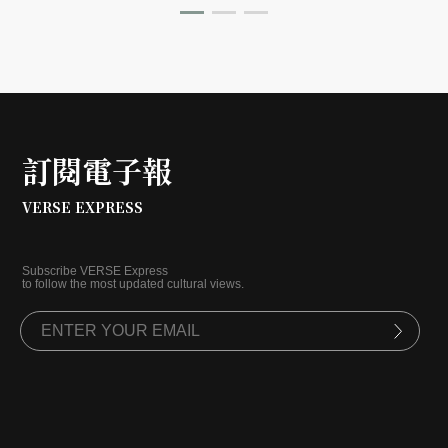
綠⋯⋯ 眾多知名歌手的演唱會皆出自於馮建彰帶領的團
隊之手。但在人生踏入 40 歲之後，他的目標有了不小的
轉變，不僅大量運用新科技進行展演空間設計，更一腳踏
入「新」領域 — 文化科技策展人。
訂閱電子報
VERSE EXPRESS
Subscribe VERSE Express
to follow the most updated cultural views.