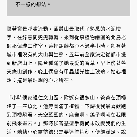
不一樣的想法。
隨著窗景呼嘯流動，蓊鬱山景取代了熟悉的水泥樓
宇，在綠意間兜兜轉轉，來到從事植物繪圖的北鳥老
師巫佩璇工作室，這裡距離都心不過半小時，卻有著
城市裡沒有的大山與生態，五年前全家決定從都市搬
到新店山上，陽台種滿了她最愛的香草，早上傍著藍
天綠山創作，晚上偶會有甲蟲趨光撞上玻璃，她心裡
想：這是最理想的心之所在。
「小時候家裡住文山區，附近有很多山，爸爸在頂樓
建了一座魚池，池旁圍滿了植物，下課後我最喜歡跑
到頂樓躺著，天空藍藍的，麻雀啊、鴿子啊就在我眼
前飛來畫去。」那時候智慧型手機尚未改變我們的生
活，她幼小心靈彷彿只需要這些片刻，便能滿足。說