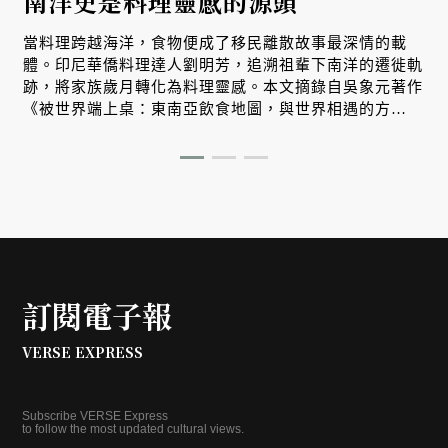
南洋史是料理靈感的源頭
當料理跨越海洋，食物便成了移民離散故事最深情的載
體。印尼華僑料理達人劉明芳，追溯祖輩下南洋的遷徙軌
跡，將家族歲月轉化為料理靈感。本文摘錄自吳象元著作
《被世界端上桌：東南亞飲食地圖，與世界相遇的方
式》，帶您從故事出發，探索南洋飲食文化在世界深耕與
交融的原因。
訂閱電子報
VERSE EXPRESS
Subscribe VERSE Express
to follow the most updated cultural views.