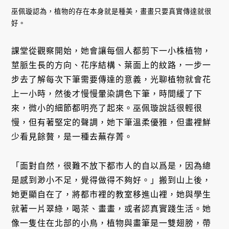
巫佩璇認為，植物的存在本身就是種美，畫畫只要真實傳達就很
好。
課堂從觀察開始，她會讓每個人都剪下一小株植物，
莖脈生長的方向、花序結構、葉面上的紋路，一步一
步去了解每次下筆需要傳達的意義，光聊植物就會花
上一小時，然後才慢慢暈染調色下筆，時間緩了下
來，微小的細節都明亮了起來。巫佩璇說話很輕很
慢，但有著堅定的聲調，她下筆溫柔優雅，但畫裡鮮
少看見餘贅，是一種去蕪存菁。
「面對自然，很難不放下都市人的自以爲是，因為總
是感到渺小不足，覺得做得不夠好。」搬到山上後，
她更顯自在了，將都市裡的教室移進山裡，她與學生
就著一片翠綠，喝茶、畫畫，或者認真實踐生活。她
像一隻住在北部的小鳥，植物與畫筆是一雙翅膀，帶