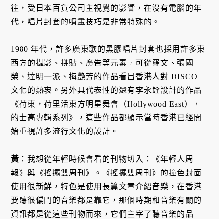
往，受日本百貨公司主視覺的影響，在沒有電腦的年
代，唱片封套的噴畫技巧是非常特殊的。
1980 年代，許多廣東歌的黑膠唱片封套也採用許多東
西方的攝影、拼貼、廣告等元素，可從羅文、張國
榮、達明一派、梅艷芳的作品看出香港人對 DISCO
文化的熱衷。另外具代表性的還有李永銓設計的作品
《荷東，荷里活東方明星舞會（Hollywood East），
的士高專輯系列》，這些作品都顯示當時香港已經開
始重視許多流行文化的設計。
黃
：我想從年輕時候會看的刊物切入：《年輕人周
報》與《搖擺雙周刊》。《搖擺雙周刊》的撞色封面
使用很新鮮，特色是使用長篇文章介紹音樂，在香港
要聽很偏門的音樂都是靠它，那個時期和音樂有關的
資訊都是從這些刊物而來，它們主宰了聽音樂的品