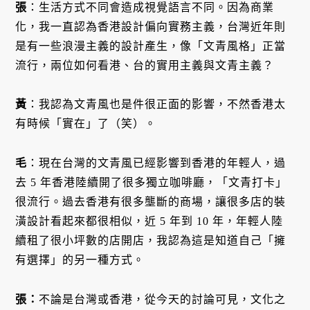
張
：生活方式不同會造成視覺語言不同。因為商業
化，我一直認為香港設計偏向實務主義，台灣近年則
是有一些浪漫主義的設計產生，像「文青風格」正當
流行，兩位如何看港、台的實用主義與文青主義？
黃
：我認為文青風也是件很正面的影響，不然香港太
有時候「實在」了（笑）。
毛
：現在台灣的文青風已經影響到香港的年輕人，過
去 5 年香港陸續開了很多獨立咖啡廳，「文青打卡」
很流行。過去香港有很多壟斷的商場，讓很多店的裝
潢設計看起來都很相似，近 5 年到 10 年，年輕人陸
續租了很小坪數的店開店，我認為這是知道自己「擁
有選擇」的另一種方式。
張
：
不論是台灣或香港，從今天的討論可見，文化之