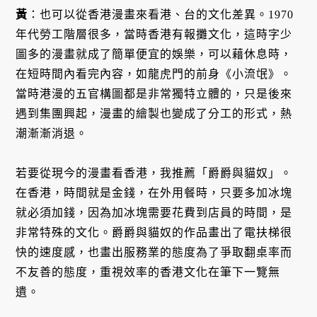
黃
：也可以從香港漫畫來看港、台的文化差異。1970
年代勞工階層很多，當時香港有報攤文化，這時字少
圖多的漫畫就成了簡單便宜的娛樂，可以藉休息時，
在短時間內看完內容，如龍虎門的前身《小流氓》。
當時港漫的五官構圖都是非常獨特立體的，只是後來
遇到集團興起，漫畫的繪製也變成了分工的形式，熱
潮漸漸消退。
若要從現今的漫畫看香港，我推薦「爵爵與貓奴」。
在香港，時間就是金錢，在外用餐時，只要多加冰塊
就必須加錢，因為加冰塊需要花費到店員的時間，是
非常特殊的文化。爵爵與貓奴的作品畫出了電扶梯很
快的速度感，也畫出服務業的態度為了爭取翻桌率而
不友善的態度，重視效率的香港文化在筆下一覽無
遺。