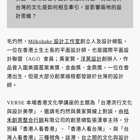
台灣的文化是如何相互牽引，並影響兩地的設
計思維？
毛灼然，
Milkxhake 設計工作室
創立人及設計總監，
一位在香港土生土長的平面設計師，也是國際平面設
計聯盟（AGI）會員；黃家賢，
洋蔥設計
創辦人，作
品曾入圍美國葛萊美獎、金曲獎、金鼎獎，一位在香
港出生，但是大部分創業過程都發跡於台灣的設計
師。
VERSE 本場香港文化學講座的主題為「台港流行文化
與設計美學」，邀請毛灼然與黃家賢線上對談，由
桔
禾創意整合行銷
有限公司的創意總監張漢寧主持，分
別藉「香港人看香港」、「香港人看台灣」，與「台
灣人看香港」三種視角，談港、台之間的文化與設計