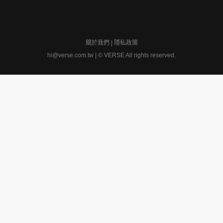
關於我們
|
隱私政策
hi@verse.com.tw
|
© VERSE All rights reserved.