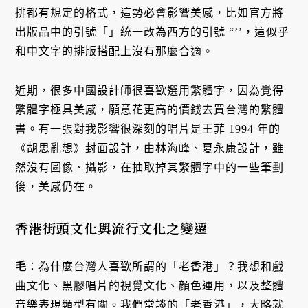
排都有規定的格式，這勢必會影響美感，比如官方將
出版品中的引號「」統一改為西方的引號 “’’，這似乎
和中文字的排版搭配上沒有那麼合適。
近期，很多中國設計師很喜歡選用繁體字，因為覺得
繁體字極具美感，願意花更高的價錢去買台灣的繁體
書。有一張對我影響很深刻的唱片是王菲 1994 年的
《胡思亂想》封面設計，由林海峰、夏永康設計，雖
然沒有圖像、攝影，在抽取掉其繁體字中的一些筆劃
後，美感仍在。
香港街頭文化與流行文化之變遷
毛
：為什麼台灣人喜歡所謂的「老香港」？我想和戲
曲文化、黑膠唱片的視覺文化、顏色運用，以及整體
音樂表現類型有關。我們常談的「老香港」，大略就