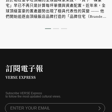
對於站在金字塔頂端的全球品味家來說，「買下一棟豪
宅」早已不再只是計算每坪單價與資產配置。近年來，全
預
球頂級富豪的置產趨勢出現了極具代表性的質變 —— 他
們開始追逐由頂級飯店品牌打造的「品牌住宅（Branded
Residences）」。其中，主打寧靜棲居與尊榮服務的安縵
（Aman）推出的「安縵公館（Aman Residences）」，
便以真正的飯店式管理服務與無可複製的居住體驗，在東
京與新加坡雙雙刷新了當代奢華住宅的最高標準。
訂閱電子報
VERSE EXPRESS
Subscribe VERSE Express
to follow the most updated cultural views.