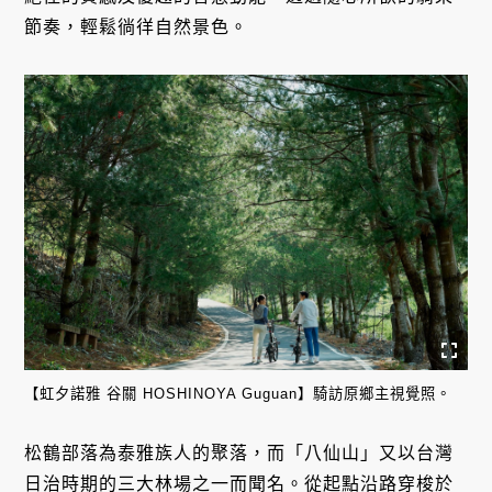
節奏，輕鬆徜徉自然景色。
【虹夕諾雅 谷關 HOSHINOYA Guguan】騎訪原鄉主視覺照。
松鶴部落為泰雅族人的聚落，而「八仙山」又以台灣
日治時期的三大林場之一而聞名。從起點沿路穿梭於