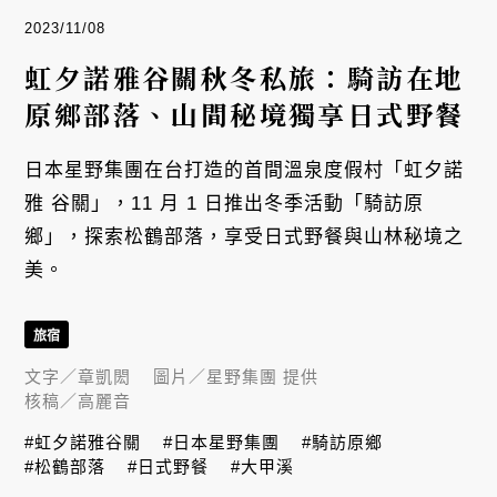
2023/11/08
虹夕諾雅谷關秋冬私旅：騎訪在地
原鄉部落、山間秘境獨享日式野餐
日本星野集團在台打造的首間溫泉度假村「虹夕諾
雅 谷關」，11 月 1 日推出冬季活動「騎訪原
鄉」，探索松鶴部落，享受日式野餐與山林秘境之
美。
旅宿
文字／
章凱閎
圖片／
星野集團 提供
核稿／
高麗音
#虹夕諾雅谷關
#日本星野集團
#騎訪原鄉
#松鶴部落
#日式野餐
#大甲溪