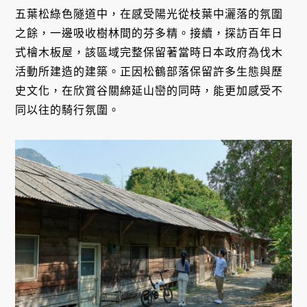
五葉松綠色隧道中，在感受陽光從枝葉中灑落的氛圍
之餘，一邊吸收樹林間的芬多精。接續，探訪百年日
式檜木板屋，該區域完整保留著當時日本政府為伐木
活動所建造的建築。正因松鶴部落保留許多生態與歷
史文化，在欣賞谷關綿延山巒的同時，能更加感受不
同以往的騎行氛圍。