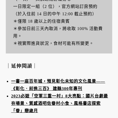
一日限定一組（2 位），官方網站訂房預約
（於入住前 14 日的中午 12:00 截止預約）
＊僅限 18 歲以上的住宿貴賓
＊參加日前三天內取消，將收取 100% 活動費
用。
＊視實際進貨狀況，食材可能有所變更。
｜延伸閱讀｜
一書一座百年城，預見彰化未知的文化風景——
《彰化．前進三百》 建縣300年專刊
2023必遊「空軍三重一村」8大亮點：國片台劇最
夯場景、質感酒吧佐眷村小食、風格書店探索
「眷」戀歲月