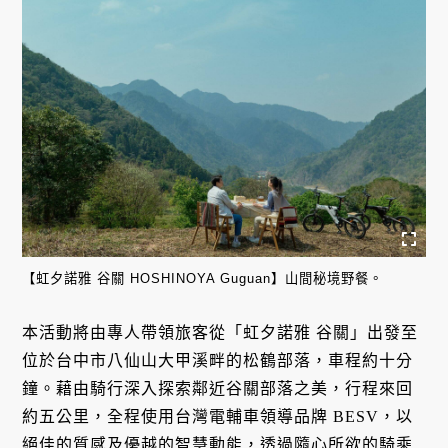
【虹夕諾雅 谷關 HOSHINOYA Guguan】山間秘境野餐。
本活動將由專人帶領旅客從「虹夕諾雅 谷關」出發至
位於台中市八仙山大甲溪畔的松鶴部落，車程約十分
鐘。藉由騎行深入探索鄰近谷關部落之美，行程來回
約五公里，全程使用台灣電輔車領導品牌 BESV，以
絕佳的質感及優越的智慧動能，透過隨心所欲的騎乘