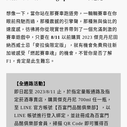
想像一下，當你站在那賽車跑道旁，一輛輛賽車在你
眼前飛馳而過，那種震撼的引擎聲，那種無與倫比的
速度感，彷彿將你從現實世界帶到了一個充滿刺激的
賽車遊戲中，只要在
8/11
以前購買 2023 傑克丹尼田
納西威士忌「麥拉倫限定版」，就有機會免費飛往新
加坡感受「燃起賽車魂」的機會，不管你是否了解
F1，肯定是此生難忘。
【全通路活動】
即日起至 2023/8/11 止，於指定量販通路及指
定菸酒專賣店，購買傑克丹尼 700ml 任一瓶，
至 LINE 官方帳號【百富門品酩俱樂部】，以
LINE 帳號進行登入綁定，並註冊成為百富門
品酩俱樂部會員，掃描 QR Code 即可獲得百