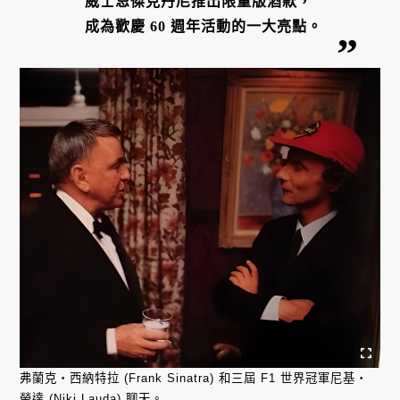
威士忌傑克丹尼推出限量版酒款，
成為歡慶 60 週年活動的一大亮點。
弗蘭克・西納特拉 (Frank Sinatra) 和三屆 F1 世界冠軍尼基・
勞達 (Niki Lauda) 聊天。