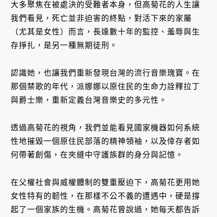
大多聚焦在被處決的受難者本身，但高菊花的人生讓
我們看見，死亡並非迫害的終點，對活下來的家屬
（尤其是女性）而言，長達數十年的監控、羞辱與生
存掙扎，是另一種無期徒刑。
認識她，也讓我們重新發現台灣的流行音樂瑰寶。在
那個禁歌的年代，派娜娜以原住民的生命力詮釋拉丁
與爵士樂，重新定義台灣音樂史的多元性。
透過高菊花的視角，我們並能看見國家機器如何系統
性地摧毀一個原住民部落的精神領袖，以及倖存者如
何帶著創傷，在夾縫中守護族群的身分與記憶。
在父權社會與威權體制的雙重壓迫下，高菊花更用她
女性特有的韌性，在那樣不公不義的遭遇中，硬是撐
起了一個家族的生機。高菊花曾說過，她每天都告訴