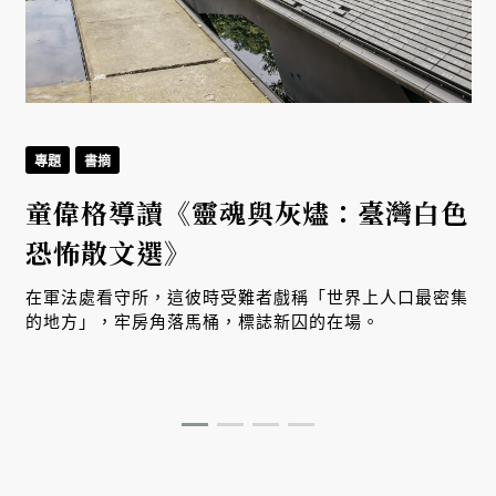
專題
書摘
童偉格導讀《靈魂與灰燼：臺灣白色
恐怖散文選》
在軍法處看守所，這彼時受難者戲稱「世界上人口最密集
的地方」，牢房角落馬桶，標誌新囚的在場。