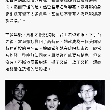
是台灣動感歌后的鼻祖，報紙媒體都刊登過她的新
聞。然而奇怪的是，儘管當年名聲響亮，派娜娜的身
影卻沒有留下太多資料，甚至也不曾有人為派娜娜錄
製過唱片。
許多年後，真相才慢慢揭曉。台上看似耀眼，下了台
之後，當派娜娜變回了高菊花，她就成為一個受國家
特務監控的黑名單。據聞當年她在駐唱結束後，經常
被約談，整晚無法回家。原以為可能要被槍斃，但又
沒有。不斷地反覆約談，抓了又放，放了又抓，讓她
始終活在恐懼的陰影裡。