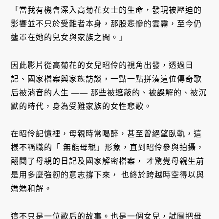
「當我有機會深入高菊花女士的生命，發現被壓迫的
影響並不只於受難者本身，那股悲慘的雲霧，至今仍
壟罩在她的兒女與家族之間。」
因此影片從高菊花的女兒昭伶的視角出發，透過日
記、國家檔案與家族訪談，一點一點拼湊這位傳奇歌
后被消音的人生 —— 那些被遮蔽的、被誤解的、被沉
默的時代，身為受難家族的女性悲歌。
在昭伶記憶裡，母親時常喝醉，甚至曾絕望臥軌，這
樣不稱職的「
無能母親」形象，直到昭伶參與拍攝，
翻閱了母親的日記及國家解密檔案，
才驚覺母親生前
是用多麼強韌的意志撐下來，
也終於跨越時空得以與
媽媽和解。
這不只是一位歌后的故事。也是一個女兒，試圖把母