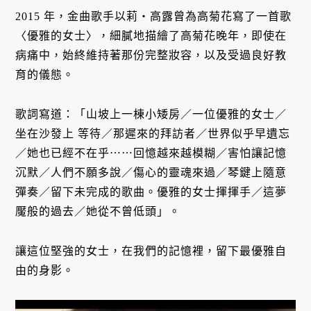
2015 年，金曲歌手以莉・高露曾為高菊花寫了一首歌
〈優雅的女士〉，細膩地描繪了高菊花晚年，即使在
病痛中，始終維持著那份完整妝容，以及受過良好教
育的儀態。
歌詞寫道：「山坡上一棟小矮房／一位優雅的女士／
坐在沙發上 等待／那遲來的拜訪者／世界似乎早遺忘
／她也已經不在乎⋯⋯回憶越來越模糊／害怕讓記憶
沉默／人們不願多說／傷心的靈魂來過／琴鍵上隨意
彈奏／留下未完成的歌曲。優雅的女士揮揮手／這夢
魘般的過去／她從不曾低頭」。
讓這位堅強的女士，在我們的記憶裡，留下最優雅自
由的身影。