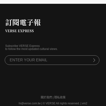
訂閱電子報
VERSE EXPRESS
Subscribe VERSE Express
to follow the most updated cultural views.
關於我們
|
隱私政策
hi@verse.com.tw
|
© VERSE All rights reserved. | vm2