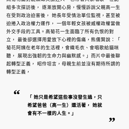
組多次探訪後，
逐漸放開心房，慢慢訴說父親高一生
在受到政治迫害後，
她長年受情治單位監視，甚至被
迫捲入政治權力運作，
一個年輕女孩被威權政權當做
外交手段的工具。高菊花一生面臨了所有仇恨的對
立，
最後卻選擇用愛放下心裡的傷痛，熊儒賢說：「
菊花阿姨在老年的生活裡，會織毛衣、會唱歌給貓咪
聽，
展現出強韌的生命力與幽默感。」而片中最後聊
起轉型正義，
昭伶坦言，母親生前並沒有期待所謂的
轉型正義，
「
她只是希望這些事沒發生過，只
希望爸爸（高一生）還活著，
她就
會有不一樣的人生。」