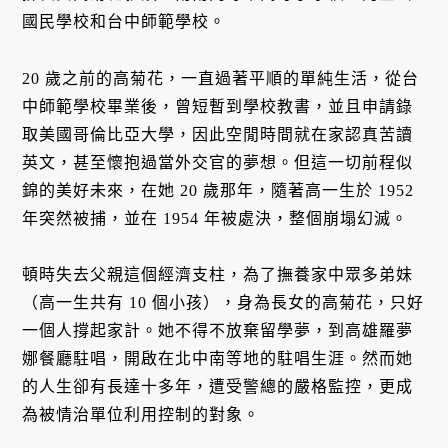
國民學校和台中師範學校。
20 歲之前的高菊花，一直過著平順的單純生活，從台
中師範學校畢業後，曾短暫到學校教書，並且申請錄
取美國哥倫比亞大學，因此空閒時間就在家認真苦讀
英文，甚至懷抱過當外交官的夢想。但這一切前程似
錦的美好未來，在她 20 歲那年，隨著高一生於 1952
年突然被捕，並在 1954 年被處決，整個崩塌幻滅。
頓時失去父親這個經濟支柱，為了撫養家中眾多弟妹
（高一生共有 10 個小孩），身為長女的高菊花，只好
一個人撐起家計。她不得不放棄留學夢，到高雄羅夢
娜餐廳駐唱，開啟在北中南等地的駐唱生涯。然而她
的人生卻有長達十多年，遭受警總的嚴格監控，更成
為被情治單位利用控制的對象。