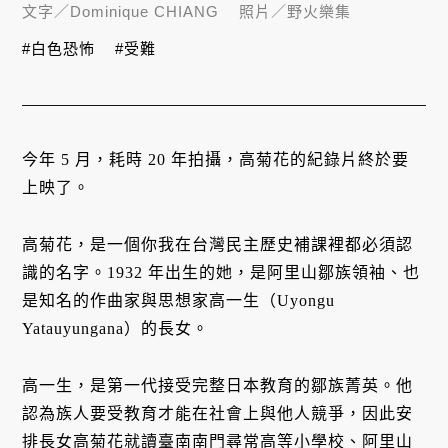
文字／
Dominique CHIANG
照片／
野火樂集
#白色恐怖
#受難
今年 5 月，耗時 20 年拍攝，高菊花的紀錄片終於要
上映了。
高菊花，是一個你我在台灣民主歷史補課裡都必須認
識的名字。1932 年出生的她，是阿里山鄒族領袖、也
是知名的作曲家與思想家高一生（Uyongu
Yatauyungana）的長女。
高一生，是第一代接受完整日本教育的鄒族菁英。他
認為族人要受教育才能在社會上與他人競爭，因此安
排長女高菊花就讀臺南南門尋常高等小學校、阿里山