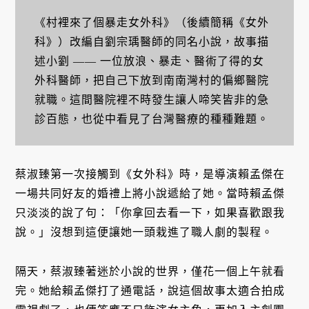
《村裡來了個暴走女外科》（後續簡稱《女外
科》）改編自劉宗瑀醫師的同名小說，故事描
述小劉 —— 一位放浪、暴走、醫術了得的女
外科醫師，把自己下放到南南灣村的偏鄉醫院
就職。這間醫院裡不時發生讓人啼笑皆非的急
診百態，也從中看見了台灣醫療的種種難題。
蔡淑臻第一次接觸到《女外科》時，是導演賴孟傑在
一場共同好友的婚禮上將小說遞給了她。當時賴孟傑
只淡淡的說了句：「你拿回去看一下，如果喜歡跟我
說。」沒想到這便讓她一頭栽進了職人劇的製程。
隔天，蔡淑臻著迷於小說的世界，僅花一個上午就看
完。她給賴孟傑打了通電話，說這個故事太適合拍成