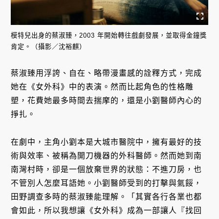
模特兒出身的蔡淑臻，2003 年開始轉往戲劇發展，並取得金鐘獎
肯定。（攝影／沈裕麒）
蔡淑臻用浮誇、自在、略帶漫畫感的詮釋方式，完成
她在《女外科》中的表演。然而比起角色的性格雕
塑，花費她最多時間去揣摩的，還是小劉醫師內心的
掙扎。
在劇中，主角小劉本是大城市醫院中，擁有最好的技
術與效率、被稱為開刀機器的外科醫師。然而她到南
南灣村時，卻是一個放棄世界的狀態：不進刀房，也
不管別人怎麼耳語她。小劉醫師受到的打擊與氣餒，
田野調查多時的蔡淑臻能理解。「其實各行各業也都
會如此，所以我想讓《女外科》成為一部讓人『找回