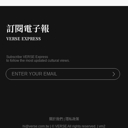
訂閱電子報
VERSE EXPRESS
Subscribe VERSE Express
to follow the most updated cultural views.
關於我們
|
隱私政策
hi@verse.com.tw
|
© VERSE All rights reserved. | vm2