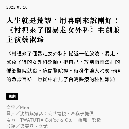
2022/05/18
人生就是荒謬，用喜劇來說剛好：
《村裡來了個暴走女外科》主創兼
主演蔡淑臻
《村裡來了個暴走女外科》描述一位放浪、暴走、
醫術了得的女外科醫師，把自己下放到南南灣村的
偏鄉醫院就職。這間醫院裡不時發生讓人啼笑皆非
的急診百態，也從中看見了台灣醫療的種種難題。
影劇
文字／
Mion
圖片／
沈裕麒攝影；公共電視、牽猴子提供
場地／
TWATUTIA Coffee & Co.
編輯／
郭璈
核稿／
梁雯晶、李尤