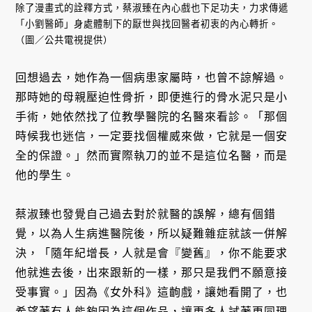
除了漫畫式的詮釋方式，蔡淑臻在內心戲也下足功夫，力求傳遞
「小劉醫師」身處體制下的厭世與找回醫者初衷的內心轉折。
（圖／公共電視提供）
回想過去，她作為一個病患家屬時，也曾不諒解過。
那時她的母親壓迫性骨折，即便進行的骨水泥只是小
手術，她依然找了位教學醫院的名醫來看診。「那個
時候我也迷信，一定要找個權威來做，它就是一個安
全的保證。」然而實際執刀的並不是這位名醫，而是
他的學生。
蔡淑臻也發覺自己過去對於就醫的誤解，總有個錯
覺，以為人生病進醫院後，所以疑難雜症就該一併解
決，「隨年紀增長，人就是會『變舊』，你不能要求
他就進去後，出來跟新的一樣，那只是我們不願意接
受事實。」因為《女外科》這齣戲，讓她看開了，也
希望著有人能夠因為這個作品，讓更多人試著更同理