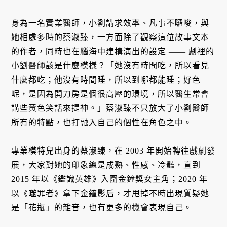
身為一名實業醫師，小劉講求效率、凡事不囉唆，與
她相處多時的蔡淑臻，一方面除了觀察這位故事文本
的作者，同時也在腦海中建構演出的設定 —— 劇裡的
小劉醫師該是什麼模樣？「她沒有時間吃，所以看見
什麼都吃；他沒有時間睡，所以到哪都能睡；好色
呢，是因為開刀房是個很高壓的環境，所以醫生常會
講些黃色笑話來提神。」蔡淑臻不只放大了小劉醫師
所有的特點，也打融入自己的個性在角色之中。
專業模特兒出身的蔡淑臻，在 2003 年開始轉往戲劇發
展，大家對她的印象總是成熟、性感、冷豔，直到
2015 年以《鑑識英雄》入圍金鐘獎女主角；2020 年
以《噬罪者》拿下金鐘影后，才甩掉不時出現質疑她
是「花瓶」的雜音，也有更多的機會表現自己。