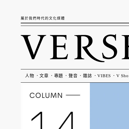
屬於我們時代的文化媒體
人物
文章
專題
聲音
雜誌
VIBES
V Sho