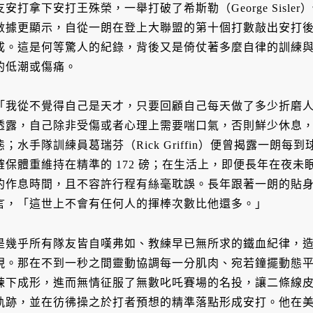
支安打拿下安打王殊榮，一舉打破了希斯勒（George Sisle
數據更顯示，自從一朗在登上大聯盟的第十個打數敲出安打
成。這是何等驚人的紀錄，背後又是倚仗著多麼自律的訓練
的低潮或傷痛。
「我從不覺得自己是天才，只要回顧自己每天做了多少折磨
透露，自己除非受傷或者心理上需要喘口氣，否則鮮少休息
態；水手隊訓練員葛瑞芬（Rick Griffin）便曾揭露一朗
確保體重維持在精準的 172 磅；在生活上，即便長年在夜
的作息時間，且不容許行程有絲毫耽誤。長年跟著一朗的貼身翻譯透納
言，「這世上不會有任何人的揮棒次數比他還多。」
是幾乎所有隊友皆自嘆弗如、教練早已無所求的鐵血紀律，
現。那在不到一秒之間靈動協調每一分肌肉、宛若鐘擺動態
鍊下成形，進而無情征服了無數叱吒賽場的名投，讓二條線
軌跡，並在彷彿操之於打者預想的精準落點形成安打。他在美、