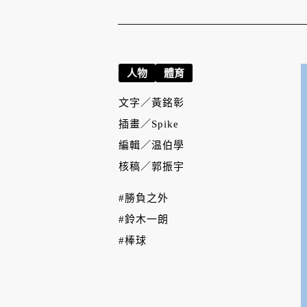
人物
體育
文字／
黃銘彰
插畫／
Spike
編輯／
温伯學
核稿／
郭振宇
#勝負之外
#鈴木一朗
#棒球