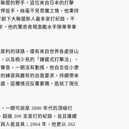
大聯盟的野手。這位來自日本的打擊
強悍投手，絲毫不見畏懼之情，他秉持
安打創下大聯盟新人最多安打紀錄，不
那年，他的驚奇表現激勵水手隊單季拿
比犀利的球路，還有來自世界各處排山
形，以及極少見的「鐘擺式打擊法」，
些聲音，一朗沒有動搖，他自言從小便
斷的練習與嚴苛的自我要求，持續帶來
快感，這種情況反覆累積，造就了現在
朗可說是 2000 年代的頂級打
率、超過 200 支安打的紀錄，並且連續
氣並具；2004 年，他更以 262