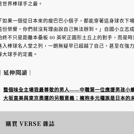
是世界棒球手之最。
「如果一個從日本來的瘦巴巴小個子，都能穿著這身球衣下
這份榮譽，你們就沒有理由說自己無法辦到。」自國小立志
始終不只是距離本壘板 60 英呎正圓形土丘上的對手，而是
進入棒球名人堂之列，一朗無疑早已超越了自己，甚至在強
偉大球手的定義。
｜延伸閱讀｜
整個味全主場我最尊敬的男人——中職第一位應援男孩小
大坂直美與東京奧運的另類意義：擁抱多元種族是日本的
購買 VERSE 雜誌