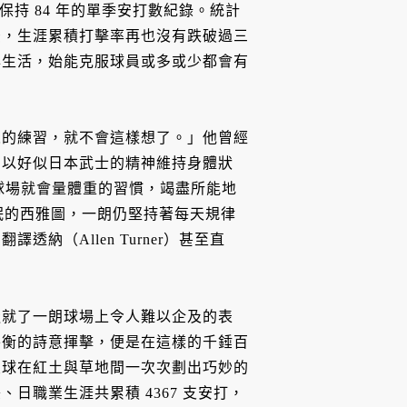
r）保持 84 年的單季安打數紀錄。統計
後，生涯累積打擊率再也沒有跌破過三
與生活，始能克服球員或多或少都會有
人的練習，就不會這樣想了。」他曾經
，以好似日本武士的精神維持身體狀
每到球場就會量體重的習慣，竭盡所能地
未眠的西雅圖，一朗仍堅持著每天規律
（Allen Turner）甚至直
造就了一朗球場上令人難以企及的表
平衡的詩意揮擊，便是在這樣的千錘百
皮球在紅土與草地間一次次劃出巧妙的
日職業生涯共累積 4367 支安打，