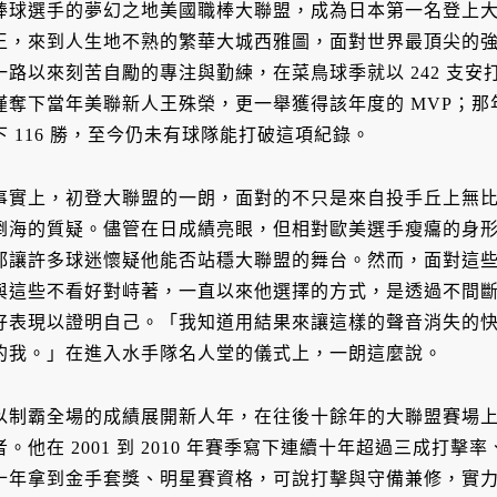
棒球選手的夢幻之地美國職棒大聯盟，成為日本第一名登上
王，來到人生地不熟的繁華大城西雅圖，面對世界最頂尖的
一路以來刻苦自勵的專注與勤練，在菜鳥球季就以 242 支
僅奪下當年美聯新人王殊榮，更一舉獲得該年度的 MVP；
下 116 勝，至今仍未有球隊能打破這項紀錄。
事實上，初登大聯盟的一朗，面對的不只是來自投手丘上無
倒海的質疑。儘管在日成績亮眼，但相對歐美選手瘦癟的身
都讓許多球迷懷疑他能否站穩大聯盟的舞台。然而，面對這
與這些不看好對峙著，一直以來他選擇的方式，是透過不間
好表現以證明自己。「我知道用結果來讓這樣的聲音消失的
的我。」在進入水手隊名人堂的儀式上，一朗這麼說。
以制霸全場的成績展開新人年，在往後十餘年的大聯盟賽場上，一
者。他在 2001 到 2010 年賽季寫下連續十年超過三成打擊
十年拿到金手套獎、明星賽資格，可說打擊與守備兼修，實力與人