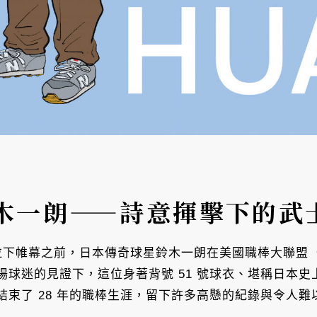
木一朗——詩意揮擊下的武
平成時代拉下帷幕之前，日本傳奇球星鈴木一朗在美國職棒大聯
場球迷的見證下，這位身著背號 51 號球衣、堪稱日本
束了 28 年的職棒生涯，留下許多高懸的紀錄與令人難