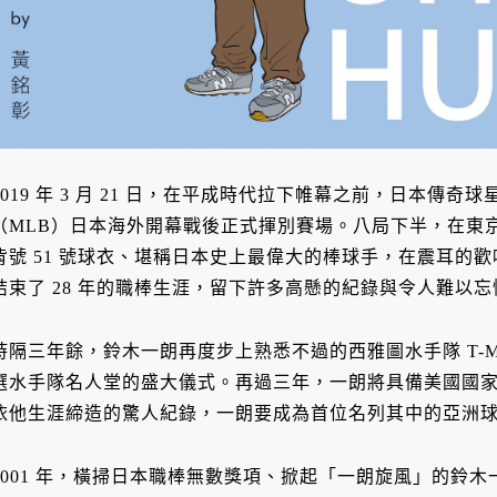
2019 年 3 月 21 日，在平成時代拉下帷幕之前，日本傳奇球
（MLB）日本海外開幕戰後正式揮別賽場。八局下半，在東
背號 51 號球衣、堪稱日本史上最偉大的棒球手，在震耳的
結束了 28 年的職棒生涯，留下許多高懸的紀錄與令人難以
時隔三年餘，鈴木一朗再度步上熟悉不過的西雅圖水手隊 T-Mob
選水手隊名人堂的盛大儀式。再過三年，一朗將具備美國國
依他生涯締造的驚人紀錄，一朗要成為首位名列其中的亞洲
2001 年，橫掃日本職棒無數獎項、掀起「一朗旋風」的鈴