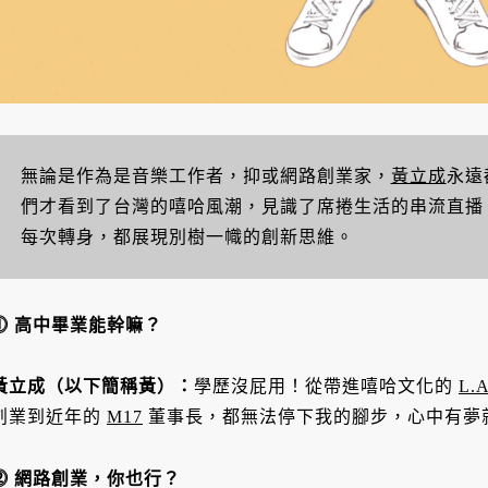
無論是作為是音樂工作者，抑或網路創業家，
黃立成
永遠
們才看到了台灣的嘻哈風潮，見識了席捲生活的串流直播
每次轉身，都展現別樹一幟的創新思維。
⓵
高中畢業能幹嘛？
黃立成（以下簡稱黃）：
學歷沒屁用！從帶進嘻哈文化的
L.A
創業到近年的
M17
董事長，都無法停下我的腳步，心中有夢
⓶
網路創業，你也行？