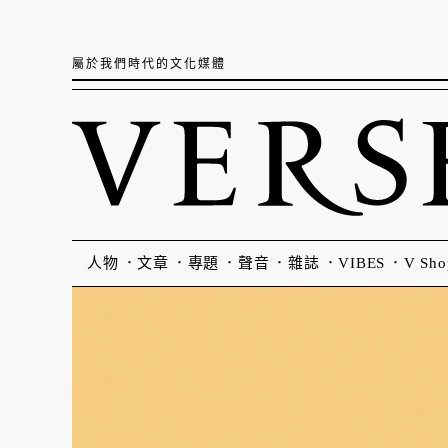
屬於我們時代的文化媒體
人物
文章
專題
聲音
雜誌
VIBES
V Sho