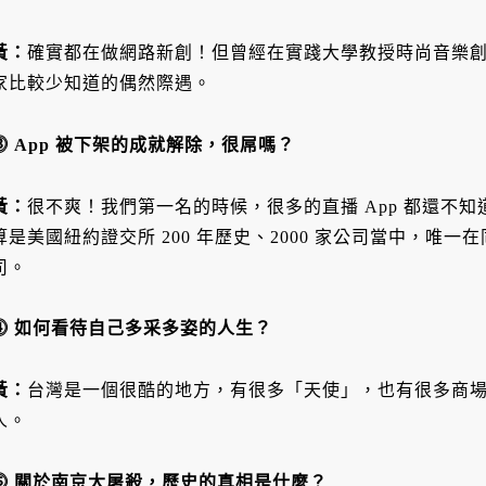
黃
：
確實都在做網路新創！但曾經在實踐大學教授時尚音樂
家比較少知道的偶然際遇。
⓷
App 被下架的成就解除，很屌嗎？
黃
：
很不爽！我們第一名的時候，很多的直播 App 都還不知道在哪裡！
算是美國紐約證交所 200 年歷史、2000 家公司當中，唯一
司。
⓸
如何看待自己多采多姿的人生？
黃
：
台灣是一個很酷的地方，有很多「天使」，也有很多商
人。
⓹
關於南京大屠殺，歷史的真相是什麼？